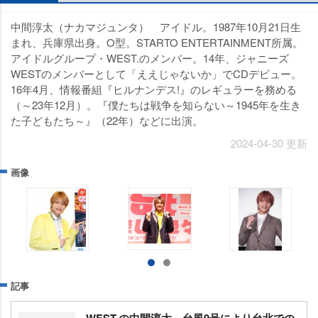
中間淳太（ナカマジュンタ） アイドル。1987年10月21日生
まれ、兵庫県出身。O型。STARTO ENTERTAINMENT所属。
アイドルグループ・WEST.のメンバー。14年、ジャニーズ
WESTのメンバーとして「ええじゃないか」でCDデビュー。
16年4月、情報番組『ヒルナンデス!』のレギュラーを務める
（～23年12月）。『僕たちは戦争を知らない～1945年を生き
た子どもたち～』（22年）などに出演。
2024-04-30 更新
画像
記事
WEST.の中間淳太、台風9号により台北での