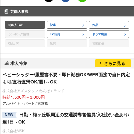
芸能人事典
芸能人TOP
記事
作品
ランキング情報
TV出演
ドラマ出演
CM出演
歌詞
音楽配信
求人特集
さらに見る
ベビーシッター/履歴書不要・即日勤務OK/WEB面接で当日内定
も可/直行直帰OK/週1～OK
株式会社アズスタッフ わんぱくランド
時給1,500円～3,000円
アルバイト・パート / 東京都
日勤・梅ヶ丘駅周辺の交通誘導警備員/入社祝い金あり/
NEW
週1日～OK
株式会社MSK