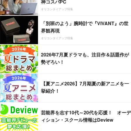
神コスパPC
オリコンタイアップ特集
「別班のよう」腕時計で『VIVANT』の世
界観再現
オリコンタイアップ特集
2026年7月夏ドラマも、注目作＆話題作が
勢ぞろい！
【夏アニメ2026】7月期夏の新アニメを一
挙紹介！
芸能界を志す10代～20代を応援！ オーデ
ィション・スクール情報はDeview