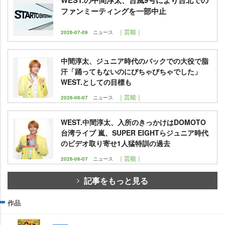
ファンミーティングを一部中止
｜芸能｜
2026-07-09
ニュース
中間淳太、ジュニア時代のバックでの大役で脂
汗「踊ってもないのにびちゃびちゃでした」
WEST.としての目標も
｜芸能｜
2026-06-07
ニュース
WEST.中間淳太、入所のきっかけはDOMOTO
台湾ライブ 嵐、SUPER EIGHTらジュニア時代
のビデオ取り寄せ1人猛特訓の過去
｜芸能｜
2026-06-07
ニュース
記事をもっと見る
作品