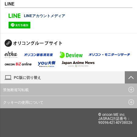
LINE
LINEアカウントメディア
PC版に切り替え
禁無断複写転載
クッキーの使用について
© oricon ME inc.
JASRAC許諾番号：
9009642140Y38026