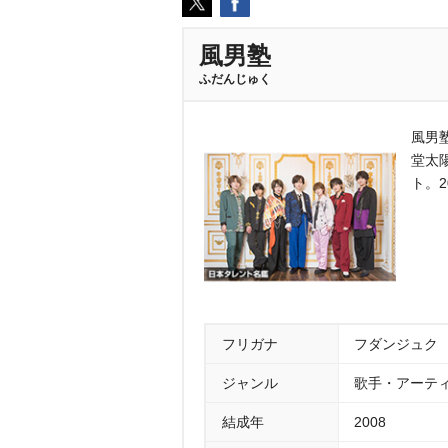
風男塾
ふだんじゅく
風男
堂太
ト。
フリガナ
フダンジュク
ジャンル
歌手・アーティ
結成年
2008