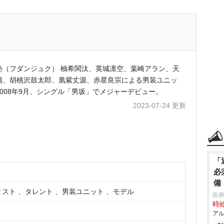
塾（フダンジュク） 柚希関汰、英城凛空、葉崎アラン、天
陽、胡桃沢鼓太郎、凰紫丈源、赤星良宗による男装ユニッ
2008年9月、シングル「男坂」でメジャーデビュー。
2023-07-24 更新
「
必
備
スト 、タレント 、男装ユニット 、モデル
医療
時給
アル