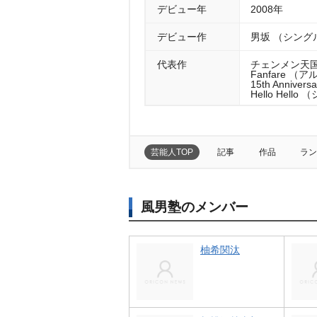
デビュー年
2008年
デビュー作
男坂 （シング
代表作
チェンメン天国
Fanfare （ア
15th Annive
Hello Hell
芸能人TOP
記事
作品
ラン
風男塾のメンバー
柚希関汰