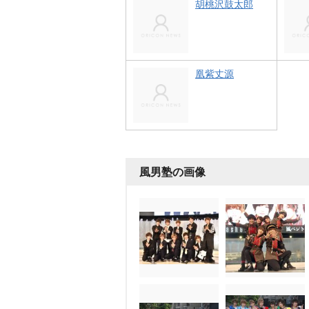
胡桃沢鼓太郎
凰紫丈源
風男塾の画像