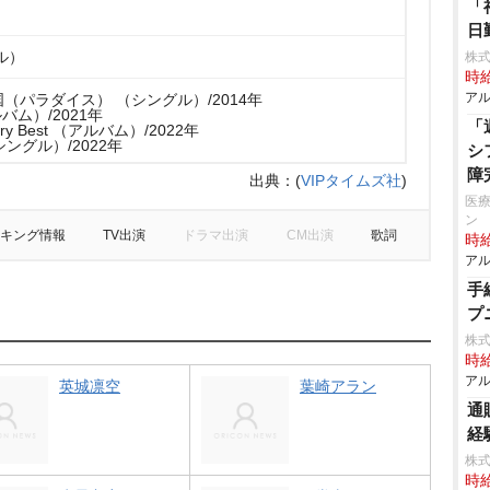
「
日
ル）
株式
時給
アル
（パラダイス） （シングル）/2014年
ルバム）/2021年
「
rsary Best （アルバム）/2022年
o （シングル）/2022年
シ
障
出典：
(
VIPタイムズ社
)
医療
ン
キング情報
TV出演
ドラマ出演
CM出演
歌詞
時給
アル
手
プ
株式
時給
アル
英城凛空
葉崎アラン
通
経
株式
時給