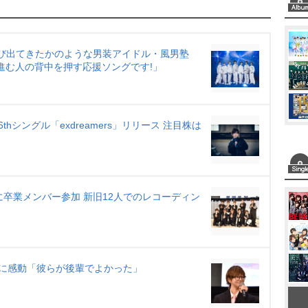
u
t
e
飛び出てきたかのような男装アイドル・風男塾
来へと進む人の背中を押す応援ソングです!」
シングル「exdreamers」リリース 注目株は
に卒業メンバー参加 新旧12人でのレコーディン
に感動「彼らが後輩でよかった」