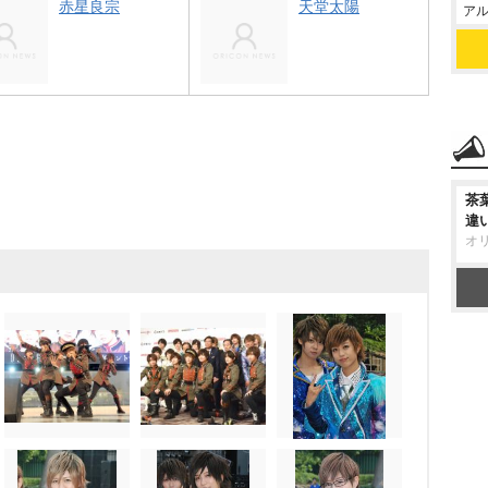
赤星良宗
天堂太陽
アル
茶
違
オ