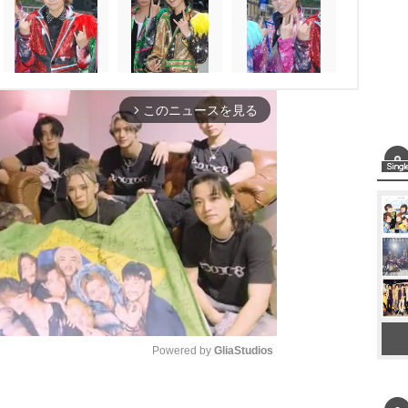
このニュースを見る
arrow_forward_ios
Powered by 
GliaStudios
M