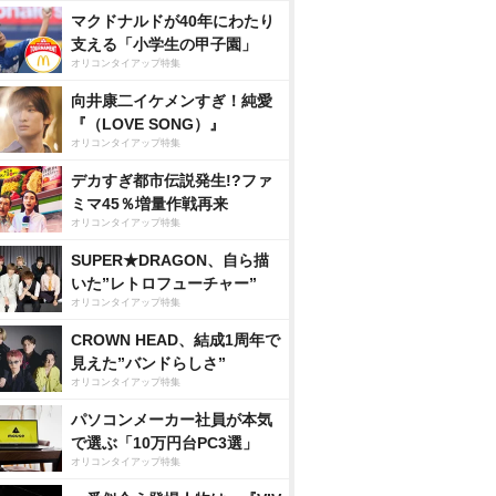
マクドナルドが40年にわたり
支える「小学生の甲子園」
オリコンタイアップ特集
向井康二イケメンすぎ！純愛
『（LOVE SONG）』
オリコンタイアップ特集
デカすぎ都市伝説発生!?ファ
ミマ45％増量作戦再来
オリコンタイアップ特集
SUPER★DRAGON、自ら描
いた”レトロフューチャー”
オリコンタイアップ特集
CROWN HEAD、結成1周年で
見えた”バンドらしさ”
オリコンタイアップ特集
パソコンメーカー社員が本気
で選ぶ「10万円台PC3選」
オリコンタイアップ特集