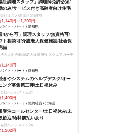
福祉調理スタッフ」調理師免許必須/
勤のみ/サービス付き高齢者向け住宅
会社ミズノ/燦郷倶楽部柊町
1,140円～1,200円
バイト・パート / 愛知県
週4から可」調理スタッフ/無資格可/
フト相談可/介護老人保健施設/社会保
完備
法人大朋会/岡崎老人保健施設 スクエアガーデ
1,140円
バイト・パート / 愛知県
続きやシステムのヘルプデスク/オー
ニング募集第三弾/土日祝休み
会社ベルシステム24
1,400円
バイト・パート / 契約社員 / 北海道
販受注コールセンター/土日祝休み/未
験歓迎/給料前払いあり
会社ベルシステム24
1,300円