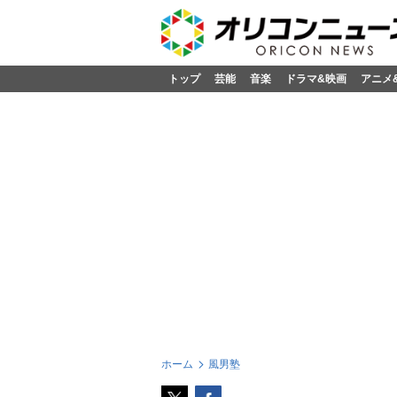
トップ
芸能
音楽
ドラマ&映画
アニメ
ホーム
風男塾