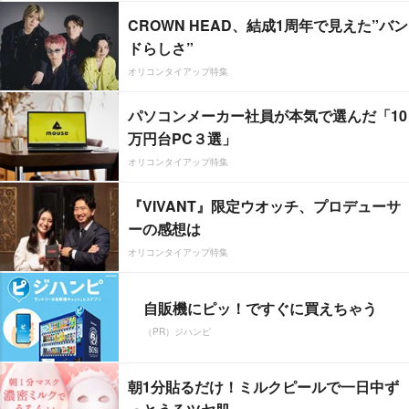
CROWN HEAD、結成1周年で見えた”バン
ドらしさ”
オリコンタイアップ特集
パソコンメーカー社員が本気で選んだ「10
万円台PC３選」
オリコンタイアップ特集
『VIVANT』限定ウオッチ、プロデューサ
ーの感想は
オリコンタイアップ特集
自販機にピッ！ですぐに買えちゃう
（PR）ジハンピ
朝1分貼るだけ！ミルクピールで一日中ず