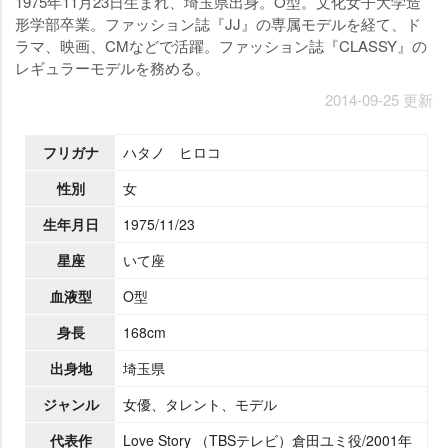
1975年11月23日生まれ、埼玉県出身。O型。文化女子大学造
形学部卒業。ファッション誌『JJ』の専属モデルを経て、ド
ラマ、映画、CMなどで活躍。ファッション誌『CLASSY』の
レギュラーモデルを務める。
2014-09-25 更新
フリガナ
ハタノ ヒロコ
性別
女
生年月日
1975/11/23
星座
いて座
血液型
O型
身長
168cm
出身地
埼玉県
ジャンル
女優、タレント、モデル
代表作
Love Story （TBSテレビ）倉田ユミ役/2001年