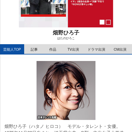
畑野ひろ子
はたのひろこ
M
芸能人TOP
記事
作品
TV出演
ドラマ出演
CM出演
u
t
e
畑野ひろ子（ハタノ ヒロコ） モデル・タレント・女優。