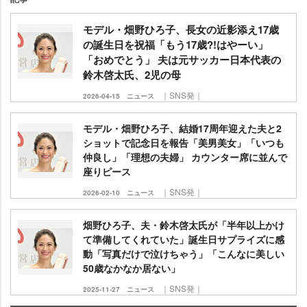
モデル・畑野ひろ子、長女の近影添え17歳
の誕生日を祝福「もう17歳?!はやーい」
「おめでとう」 夫は元サッカー日本代表の
鈴木啓太氏、2児の母
｜SNS発｜
2026-04-15
ニュース
モデル・畑野ひろ子、結婚17周年迎えた夫と2
ショットで記念日を報告「美男美女」「いつも
仲良し」「理想の夫婦」 カウンター席に並んで
座りピース
｜SNS発｜
2026-02-10
ニュース
畑野ひろ子、夫・鈴木啓太氏が「半年以上かけ
て準備してくれていた」誕生日サプライズに感
動「写真だけで泣けちゃう」「こんなに美しい
50歳なかなか居ない」
｜SNS発｜
2025-11-27
ニュース