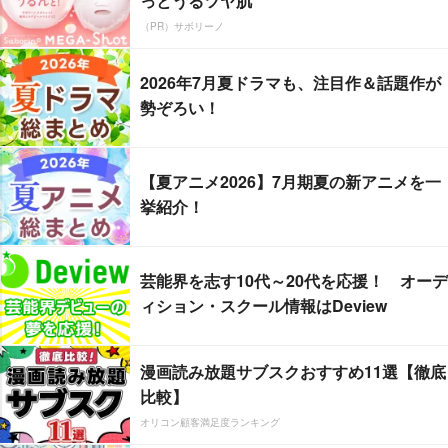
っとうるツヤ肌
（PR）サボリーノ
2026年7月夏ドラマも、注目作＆話題作が
勢ぞろい！
【夏アニメ2026】7月期夏の新アニメを一
挙紹介！
芸能界を志す10代～20代を応援！ オーデ
ィション・スクール情報はDeview
漫画読み放題サブスクおすすめ11選【徹底
比較】
オリコン顧客満足度ランキング