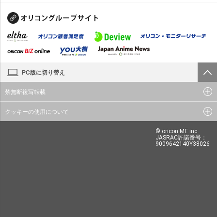
PC版に切り替え
禁無断複写転載
クッキーの使用について
© oricon ME inc.
JASRAC許諾番号：
9009642140Y38026