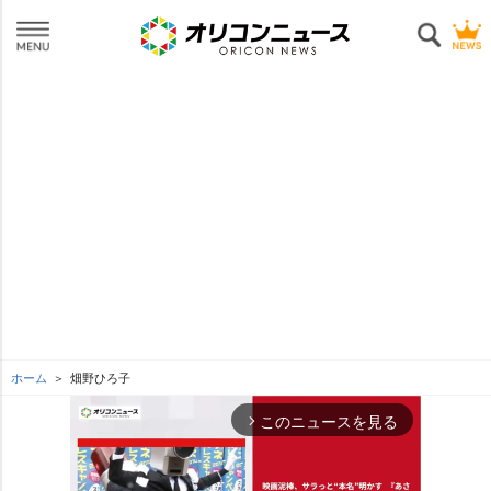
ホーム
畑野ひろ子
このニュースを見る
arrow_forward_ios