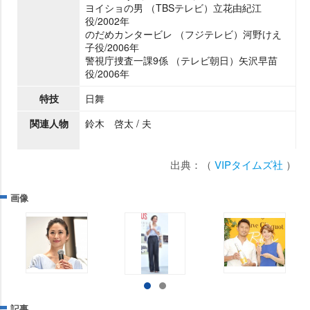
ヨイショの男 （TBSテレビ）立花由紀江
役/2002年
のだめカンタービレ （フジテレビ）河野けえ
子役/2006年
警視庁捜査一課9係 （テレビ朝日）矢沢早苗
役/2006年
特技
日舞
関連人物
鈴木 啓太 / 夫
出典：（
VIPタイムズ社
）
画像
記事