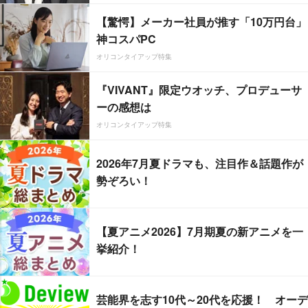
【驚愕】メーカー社員が推す「10万円台」
神コスパPC
オリコンタイアップ特集
『VIVANT』限定ウオッチ、プロデューサ
ーの感想は
オリコンタイアップ特集
2026年7月夏ドラマも、注目作＆話題作が
勢ぞろい！
【夏アニメ2026】7月期夏の新アニメを一
挙紹介！
芸能界を志す10代～20代を応援！ オーデ