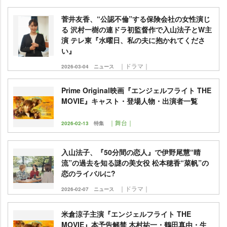
菅井友香、“公認不倫”する保険会社の女性演じ
る 沢村一樹の連ドラ初監督作で入山法子とW主
演 テレ東『水曜日、私の夫に抱かれてくださ
い』
｜ドラマ｜
2026-03-04
ニュース
Prime Original映画『エンジェルフライト THE
MOVIE』キャスト・登場人物・出演者一覧
｜舞台｜
2026-02-13
特集
入山法子、『50分間の恋人』で伊野尾慧“晴
流”の過去を知る謎の美女役 松本穂香“菜帆”の
恋のライバルに?
｜ドラマ｜
2026-02-07
ニュース
米倉涼子主演『エンジェルフライト THE
MOVIE』本予告解禁 木村祐一・鶴田真由・生