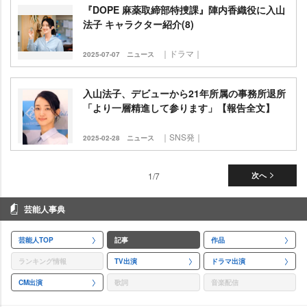
『DOPE 麻薬取締部特捜課』陣内香織役に入山
法子 キャラクター紹介(8)
｜ドラマ｜
2025-07-07
ニュース
入山法子、デビューから21年所属の事務所退所
「より一層精進して参ります」【報告全文】
｜SNS発｜
2025-02-28
ニュース
1/7
次へ
芸能人事典
芸能人TOP
記事
作品
ランキング情報
TV出演
ドラマ出演
CM出演
歌詞
音楽配信