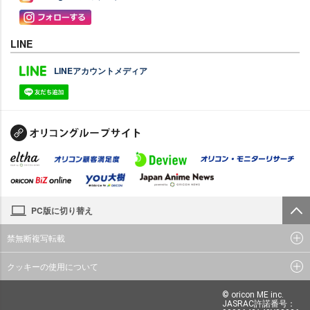
LINE
LINEアカウントメディア
PC版に切り替え
禁無断複写転載
クッキーの使用について
© oricon ME inc.
JASRAC許諾番号：