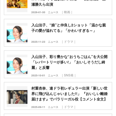
瀬勝久ら出演
｜映画｜
2026-01-30
ニュース
入山法子、“娘”と仲良し2ショット「温かな親
子の愛が溢れてる」「かわいすぎる～」
｜ドラマ｜
2025-11-23
ニュース
入山法子、彩り豊かな“おうちごはん”を大公開
「レパートリーが多い!」「おいしそうだし綺
麗」と反響
｜SNS発｜
2025-10-01
ニュース
村重杏奈、連ドラ初レギュラー出演「新しい世
界に飛び込んじゃいました!!」 『おいしい離婚
届けます』でパラリーガル役【コメント全文】
｜ドラマ｜
2025-09-11
ニュース