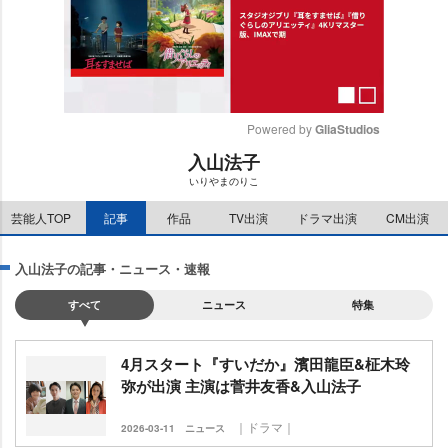
Powered by 
GliaStudios
入山法子
M
いりやまのりこ
u
t
芸能人TOP
記事
作品
TV出演
ドラマ出演
CM出演
e
入山法子の記事・ニュース・速報
すべて
ニュース
特集
4月スタート『すいだか』濱田龍臣&柾木玲
弥が出演 主演は菅井友香&入山法子
｜ドラマ｜
2026-03-11
ニュース