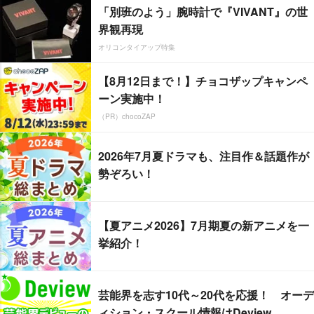
「別班のよう」腕時計で『VIVANT』の世
界観再現
オリコンタイアップ特集
【8月12日まで！】チョコザップキャンペ
ーン実施中！
（PR）chocoZAP
2026年7月夏ドラマも、注目作＆話題作が
勢ぞろい！
【夏アニメ2026】7月期夏の新アニメを一
挙紹介！
芸能界を志す10代～20代を応援！ オーデ
ィション・スクール情報はDeview