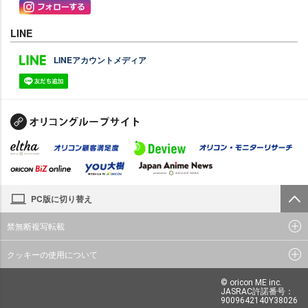
LINE
LINEアカウントメディア
PC版に切り替え
禁無断複写転載
クッキーの使用について
© oricon ME inc.
JASRAC許諾番号：
9009642140Y38026