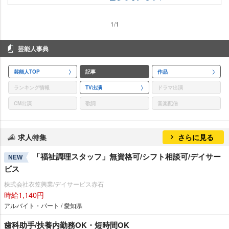
1/1
芸能人事典
芸能人TOP
記事
作品
ランキング情報
TV出演
ドラマ出演
CM出演
歌詞
音楽配信
求人特集
さらに見る
「福祉調理スタッフ」無資格可/シフト相談可/デイサー
NEW
ビス
株式会社衣笠興業/デイサービス赤石
時給1,140円
アルバイト・パート / 愛知県
歯科助手/扶養内勤務OK・短時間OK