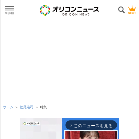
ホーム
徳尾浩司
特集
このニュースを見る
arrow_forward_ios