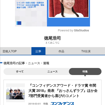
Powered by 
GliaStudios
徳尾浩司
M
とくおこうじ
u
t
芸能人TOP
記事
作品
TV出演
e
徳尾浩司の記事・ニュース・速報
すべて
ニュース
特集
『コンフィデンスアワード・ドラマ賞 年間
大賞 2018』発表 『おっさんずラブ』ほか全
7部門受賞者から喜びのコメント
2019-03-01
特集