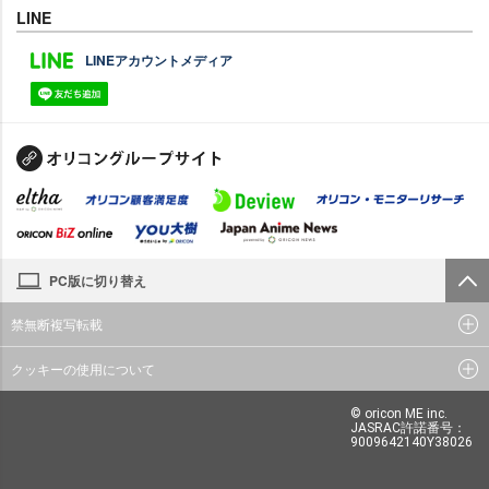
LINE
LINEアカウントメディア
PC版に切り替え
禁無断複写転載
クッキーの使用について
© oricon ME inc.
JASRAC許諾番号：
9009642140Y38026