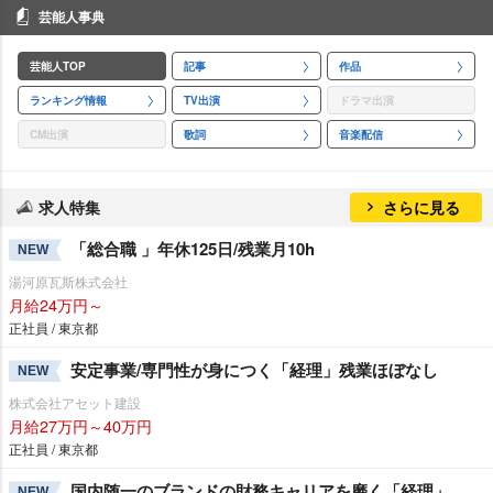
芸能人事典
芸能人TOP
記事
作品
ランキング情報
TV出演
ドラマ出演
CM出演
歌詞
音楽配信
求人特集
さらに見る
「総合職 」年休125日/残業月10h
NEW
湯河原瓦斯株式会社
月給24万円～
正社員 / 東京都
安定事業/専門性が身につく「経理」残業ほぼなし
NEW
株式会社アセット建設
月給27万円～40万円
正社員 / 東京都
国内随一のブランドの財務キャリアを磨く「経理」
NEW