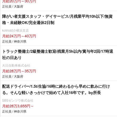
月給20万円～30万円
正社員 / 大阪府
障がい者支援スタッフ・デイサービス/月残業平均10h以下/無資
格・未経験OK/完全週休2日制
kotrio紹介横浜支店
月給24万円～40万円
正社員 / 神奈川県
トラック整備士/2級整備士歓迎/残業月5h以内/賞与年2回/17時退
社の日あり
大日自動車株式会社
月給28万円～35万円
正社員 / 大阪府
配送ドライバー/1.5t/生協/16時に終わるから早めに飲みに行け
る。そんな軽いきっかけで始めて入社16年です。by所長
SBSゼンツウ株式会社
月給28万3,655円～
正社員 / 神奈川県