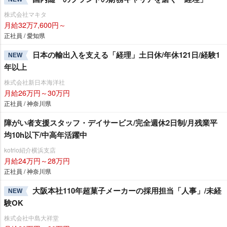
株式会社マキタ
月給32万7,600円～
正社員 / 愛知県
日本の輸出入を支える「経理」土日休/年休121日/経験1
NEW
年以上
株式会社新日本海洋社
月給26万円～30万円
正社員 / 神奈川県
障がい者支援スタッフ・デイサービス/完全週休2日制/月残業平
均10h以下/中高年活躍中
kotrio紹介横浜支店
月給24万円～28万円
正社員 / 神奈川県
大阪本社110年超菓子メーカーの採用担当「人事」/未経
NEW
験OK
株式会社中島大祥堂