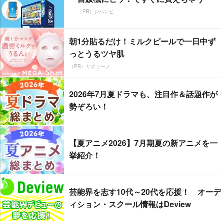
（PR）ジハンピ
朝1分貼るだけ！ミルクピールで一日中ず
っとうるツヤ肌
（PR）サボリーノ
2026年7月夏ドラマも、注目作＆話題作が
勢ぞろい！
【夏アニメ2026】7月期夏の新アニメを一
挙紹介！
芸能界を志す10代～20代を応援！ オーデ
ィション・スクール情報はDeview