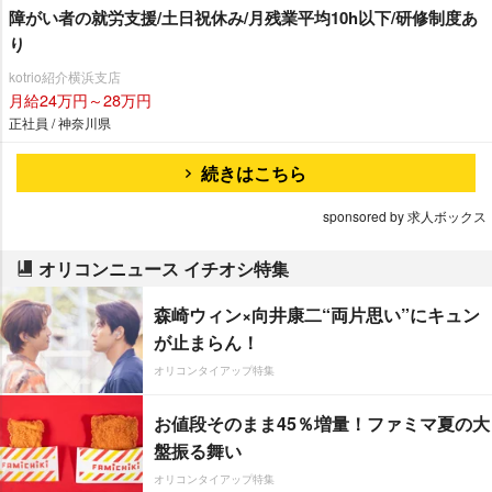
障がい者の就労支援/土日祝休み/月残業平均10h以下/研修制度あ
り
kotrio紹介横浜支店
月給24万円～28万円
正社員 / 神奈川県
続きはこちら
sponsored by 求人ボックス
オリコンニュース イチオシ特集
森崎ウィン×向井康二“両片思い”にキュン
が止まらん！
オリコンタイアップ特集
お値段そのまま45％増量！ファミマ夏の大
盤振る舞い
オリコンタイアップ特集