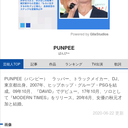
Powered by 
GliaStudios
M
PUNPEE
u
ぱんぴー
t
e
芸能人TOP
記事
作品
ランキング
TV出演
歌詞
PUNPEE（パンピー） ラッパー、トラックメイカー、DJ。
東京都出身。2007年、ヒップホップ・グループ・PSGを結
成。09年10月、『DAVID』でデビュー。17年10月、ソロとし
て『MODERN TIMES』をリリース。20年6月、女優の秋元才
加と結婚。
2020-06-22 更新
画像