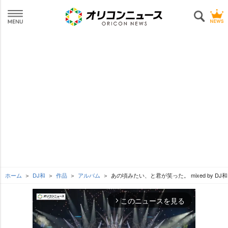
ホーム
DJ和
作品
アルバム
あの頃みたい、と君が笑った。 mixed by DJ和
このニュースを見る
arrow_forward_ios