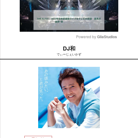
Powered by 
GliaStudios
DJ和
M
でぃーじぇいかず
u
t
e