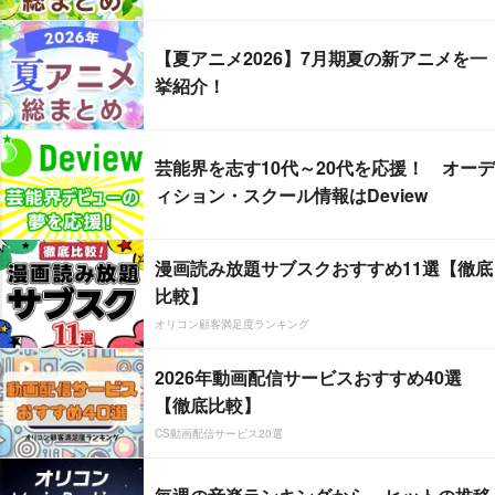
【夏アニメ2026】7月期夏の新アニメを一
挙紹介！
芸能界を志す10代～20代を応援！ オーデ
ィション・スクール情報はDeview
漫画読み放題サブスクおすすめ11選【徹底
比較】
オリコン顧客満足度ランキング
2026年動画配信サービスおすすめ40選
【徹底比較】
CS動画配信サービス20選