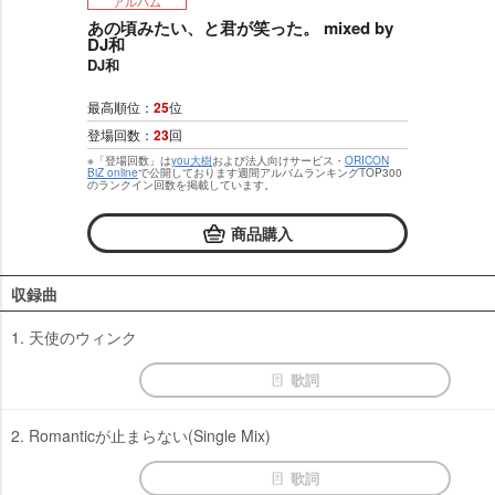
アルバム
あの頃みたい、と君が笑った。 mixed by
DJ和
DJ和
最高順位：
25
位
登場回数：
23
回
※「登場回数」は
you大樹
および法人向けサービス・
ORICON
BiZ online
で公開しております週間アルバムランキングTOP300
のランクイン回数を掲載しています。
商品購入
収録曲
1. 天使のウィンク
歌詞
2. Romanticが止まらない(Single Mix)
歌詞