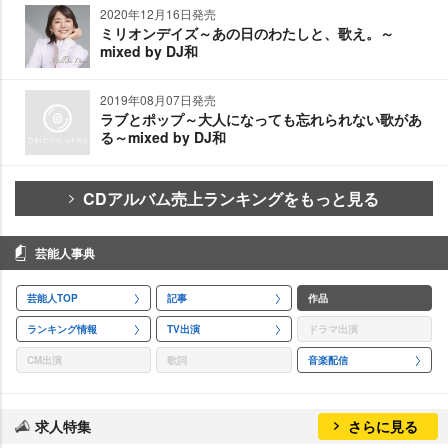
2020年12月16日発売
ミリオンデイズ～あの日のわたしと、歌え。～
mixed by DJ和
2019年08月07日発売
ラブとポップ～大人になっても忘れられない歌があ
る～mixed by DJ和
CDアルバム売上ランキングをもっと見る
芸能人事典
芸能人TOP
記事
作品
ランキング情報
TV出演
ドラマ出演
CM出演
歌詞
音楽配信
求人特集
さらに見る