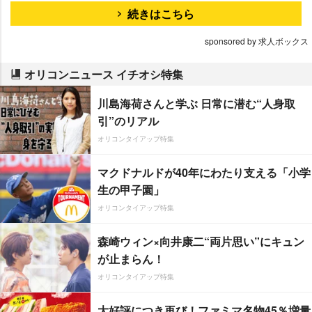
続きはこちら
sponsored by 求人ボックス
オリコンニュース イチオシ特集
川島海荷さんと学ぶ 日常に潜む“人身取
引”のリアル
オリコンタイアップ特集
マクドナルドが40年にわたり支える「小学
生の甲子園」
オリコンタイアップ特集
森崎ウィン×向井康二“両片思い”にキュン
が止まらん！
オリコンタイアップ特集
大好評につき再び！ファミマ名物45％増量