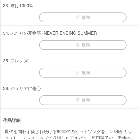
33. 君は1000%
歌詞
34. ふたりの夏物語 -NEVER ENDING SUMMER
歌詞
35. フレンズ
歌詞
36. ジュリアに傷心
歌詞
作品詳細
世代を問わず愛され続ける80年代のヒットソングを、DJ和がミッ
クスし、ノンストップで収録したアルバム。松田聖子の「天使の