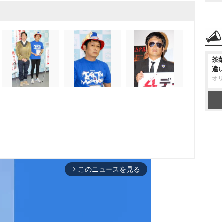
茶
違
オ
このニュースを見る
arrow_forward_ios