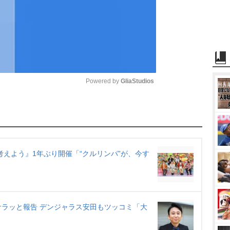
Powered by 
GliaStudios
M
u
t
e
考えよう』1年ぶり開催「“クルリンパ”が、今す
ラッと報告 デンジャラス安田もツッコミ「大