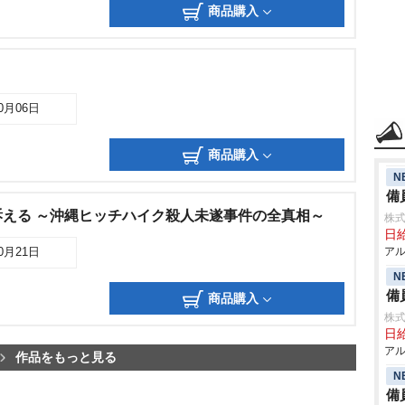
商品購入
10月06日
商品購入
N
備
える ～沖縄ヒッチハイク殺人未遂事件の全真相～
株式
日給
アル
10月21日
N
備
商品購入
株式
日給
アル
作品をもっと見る
N
備