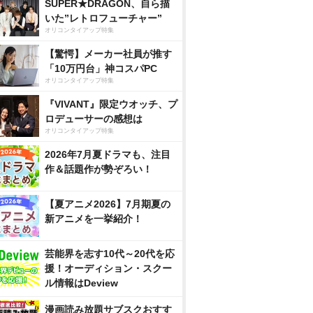
SUPER★DRAGON、自ら描
いた”レトロフューチャー”
オリコンタイアップ特集
【驚愕】メーカー社員が推す
「10万円台」神コスパPC
オリコンタイアップ特集
『VIVANT』限定ウオッチ、プ
ロデューサーの感想は
オリコンタイアップ特集
2026年7月夏ドラマも、注目
作＆話題作が勢ぞろい！
【夏アニメ2026】7月期夏の
新アニメを一挙紹介！
芸能界を志す10代～20代を応
援！オーディション・スクー
ル情報はDeview
漫画読み放題サブスクおすす