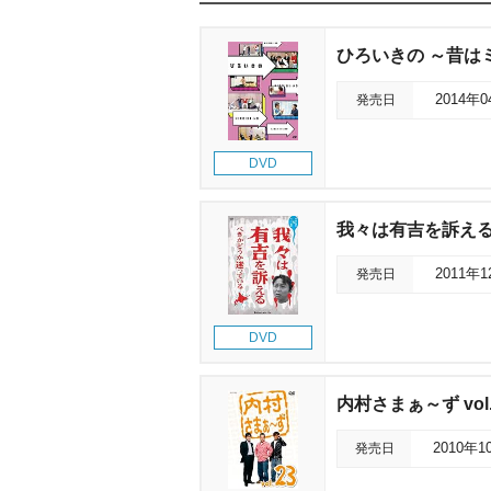
ひろいきの ～昔は
発売日
2014年
DVD
我々は有吉を訴え
発売日
2011年
DVD
内村さまぁ～ず vol.
発売日
2010年1