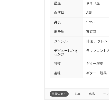
星座
さそり座
血液型
A型
身長
172cm
出身地
東京都
ジャンル
俳優 、タレン
デビューしたき
ラママコント
っかけ
特技
ギター演奏
趣味
ギター 競馬
芸能人TOP
記事
作品
ラン