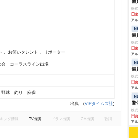
備
株式
日給
アル
N
備
株式
日給
ト 、お笑いタレント 、リポーター
アル
N
大会 コーラスライン出場
備
株式
日給
アル
 野球 釣り 麻雀
N
警
出典：
(
VIPタイムズ社
)
株式
日給
キング情報
TV出演
ドラマ出演
CM出演
歌詞
アル