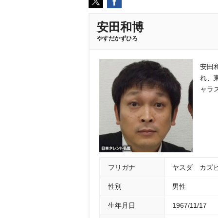
安田和博
すだかずひろ
安田和
れ、
ャラ
フリガナ
ヤスダ カズ
性別
男性
生年月日
1967/11/17