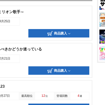
ミリオン歌手～
04月25日
商品購入
るべきかどうか迷っている
12月21日
商品購入
23
12
4
0月27日
最高順位
登場回数
位
週