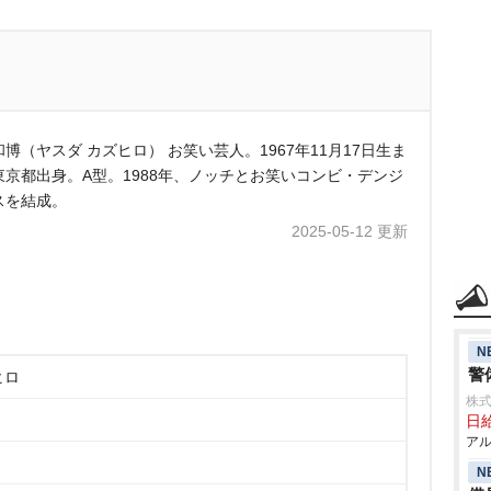
博（ヤスダ カズヒロ） お笑い芸人。1967年11月17日生ま
東京都出身。A型。1988年、ノッチとお笑いコンビ・デンジ
スを結成。
2025-05-12 更新
N
警
ヒロ
株式
日給
アル
N