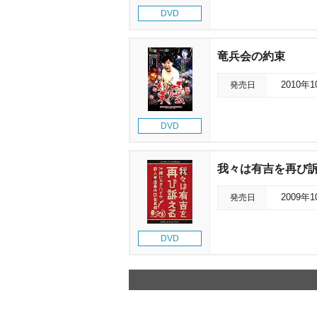
DVD
竜兵会の約束
発売日
2010年
DVD
我々は有吉を再び訴
発売日
2009年
DVD