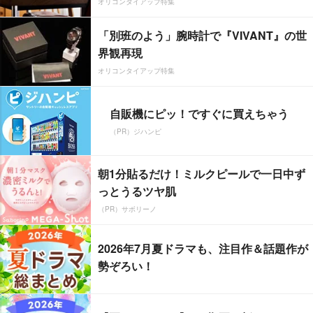
オリコンタイアップ特集
「別班のよう」腕時計で『VIVANT』の世
界観再現
オリコンタイアップ特集
自販機にピッ！ですぐに買えちゃう
（PR）ジハンピ
朝1分貼るだけ！ミルクピールで一日中ず
っとうるツヤ肌
（PR）サボリーノ
2026年7月夏ドラマも、注目作＆話題作が
勢ぞろい！