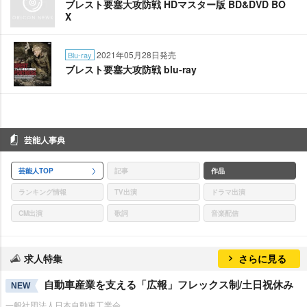
ブレスト要塞大攻防戦 HDマスター版 BD&DVD BO
X
2021年05月28日発売
Blu-ray
ブレスト要塞大攻防戦 blu-ray
芸能人事典
芸能人TOP
記事
作品
ランキング情報
TV出演
ドラマ出演
CM出演
歌詞
音楽配信
求人特集
さらに見る
自動車産業を支える「広報」フレックス制/土日祝休み
NEW
一般社団法人日本自動車工業会