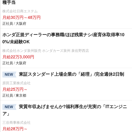
種手当
株式会社日商エステム
月給30万円～48万円
正社員 / 大阪府
ホンダ正規ディーラーの事務職/ほぼ残業ナシ/産育休取得率10
0%/未経験OK
株式会社ホンダ泉州販売 ホンダカーズ泉州 泉佐野西店
月給22万3,000円
正社員 / 大阪府
東証スタンダード上場企業の「経理」/完全週休2日制
NEW
原田工業株式会社
月給25万円～
正社員 / 東京都
実質年収あげませんか?福利厚生が充実の「ITエンジニ
NEW
ア」
三谷商事株式会社
月給28万円～