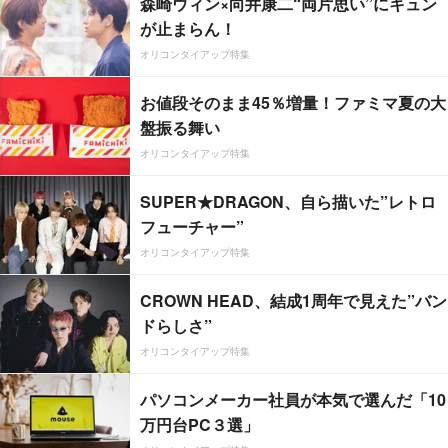
森崎ウィン×向井康二“両片思い”にキュン
が止まらん！
オリコンタイアップ特集
お値段そのまま45％増量！ファミマ夏の大
盤振る舞い
オリコンタイアップ特集
SUPER★DRAGON、自ら描いた”レトロ
フューチャー”
オリコンタイアップ特集
CROWN HEAD、結成1周年で見えた”バン
ドらしさ”
オリコンタイアップ特集
パソコンメーカー社員が本気で選んだ「10
万円台PC３選」