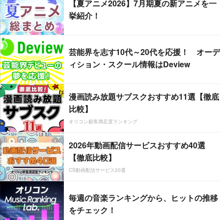
【夏アニメ2026】7月期夏の新アニメを一
挙紹介！
芸能界を志す10代～20代を応援！ オーデ
ィション・スクール情報はDeview
漫画読み放題サブスクおすすめ11選【徹底
比較】
オリコン顧客満足度ランキング
2026年動画配信サービスおすすめ40選
【徹底比較】
CS動画配信サービス20選
毎週の音楽ランキングから、ヒットの推移
をチェック！