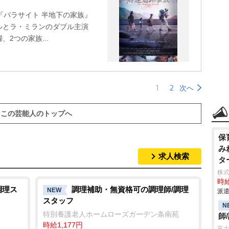
で『パラサイト 半地下の家族』
ルとラ・ミランのダブル主演
2つの家族...
1
2
次へ
この芸能人のトップへ
保
み
求人検索
タ
株
時給
調理ス
調理補助・無資格可の調理師/調理
NEW
派遣
スタッフ
N
特別養護老人ホームローズガーデン条南苑
師
時給1,177円
富