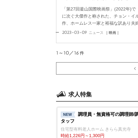
「第27回釜山国際映画祭」(2022年)
に次ぐ大傑作と称された、チョン・イ
作、ホームレス一家と裕福な訳あり夫婦、
2023-03-09
ニュース
｜映画｜
1～10／16
件
求人特集
調理員・無資格可の調理師/
NEW
タッフ
住宅型有料老人ホーム きらら真光寺
時給1,226円～1,300円