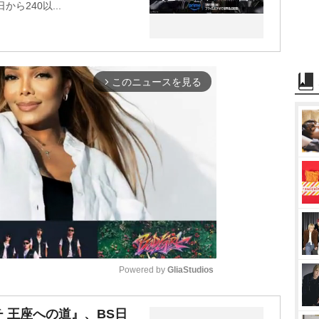
から240以...
このニュースを見る
arrow_forward_ios
Powered by 
GliaStudios
M
 王座への道』、BS日