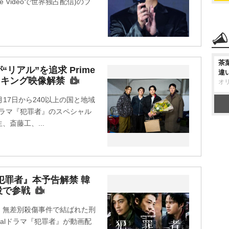
 Videoで世界独占配信)のブ
。
茶
リアル”を追求 Prime
違
メイキング映像解禁
オ
7月17日から240以上の国と地域
alドラマ『犯罪者』のスペシャル
斎藤工、...
犯罪者』本予告解禁 韓
役で参戦
、無差別殺傷事件で結ばれた刑
inalドラマ『犯罪者』が動画配