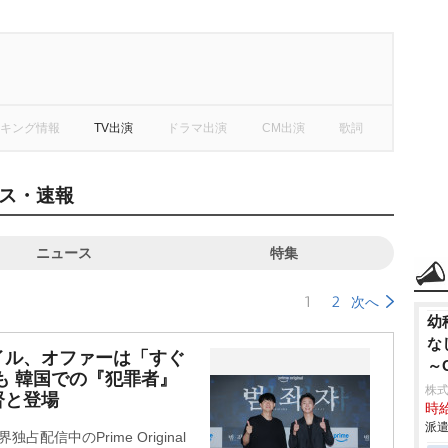
キング情報
TV出演
ドラマ出演
CM出演
歌詞
ス・速報
ニュース
特集
1
2
次へ
幼
な
イル、オファーは「すぐ
～
も 韓国での『犯罪者』
株
督と登場
時給
派遣
占配信中のPrime Original