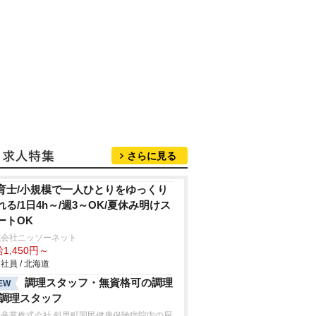
さらに見る
育士/小規模で一人ひとりをゆっくり
れる/1日4h～/週3～OK/夏休み明けス
ートOK
式会社ニッソーネット
1,450円～
社員 / 北海道
調理スタッフ・無資格可の調理
EW
/調理スタッフ
士産業株式会社 斜里町国民健康保険病院内の厨