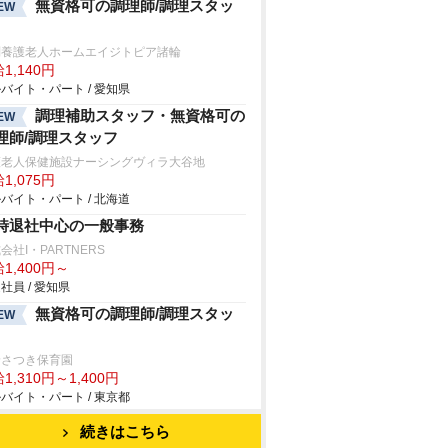
無資格可の調理師/調理スタッ
EW
別養護老人ホームエイジトピア諸輪
1,140円
バイト・パート / 愛知県
調理補助スタッフ・無資格可の
EW
理師/調理スタッフ
護老人保健施設ナーシングヴィラ大谷地
1,075円
バイト・パート / 北海道
時退社中心の一般事務
会社I・PARTNERS
1,400円～
社員 / 愛知県
無資格可の調理師/調理スタッ
EW
輪さつき保育園
1,310円～1,400円
バイト・パート / 東京都
続きはこちら