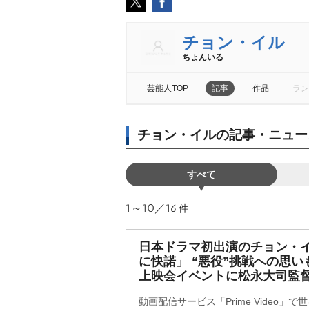
チョン・イル
ちょんいる
芸能人TOP
記事
作品
ラン
チョン・イルの記事・ニュー
すべて
1～10／16
件
日本ドラマ初出演のチョン・
に快諾」 “悪役”挑戦への思い
上映会イベントに松永大司監
動画配信サービス「Prime Video」で世界独