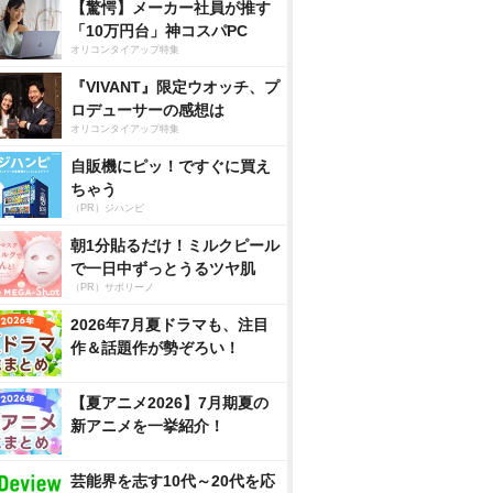
【驚愕】メーカー社員が推す
「10万円台」神コスパPC
オリコンタイアップ特集
『VIVANT』限定ウオッチ、プ
ロデューサーの感想は
オリコンタイアップ特集
自販機にピッ！ですぐに買え
ちゃう
（PR）ジハンピ
朝1分貼るだけ！ミルクピール
で一日中ずっとうるツヤ肌
（PR）サボリーノ
2026年7月夏ドラマも、注目
作＆話題作が勢ぞろい！
【夏アニメ2026】7月期夏の
新アニメを一挙紹介！
芸能界を志す10代～20代を応