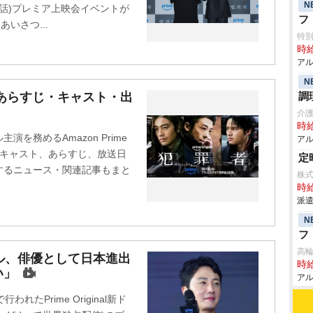
N
終話)プレミア上映会イベントが
フ
いさつ...
特
時給
アル
N
あらすじ・キャスト・出
調
介
時給
を務めるAmazon Prime
アル
演キャスト、あらすじ、放送日
定
するニュース・関連記事もまと
株式
時給
派遣
N
フ
高
ル、俳優として日本進出
時給
い」
アル
たPrime Original新ド