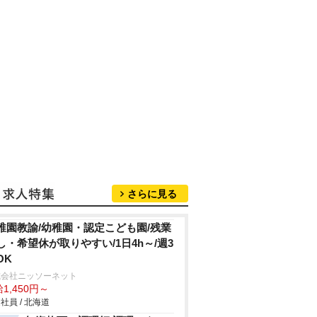
さらに見る
稚園教諭/幼稚園・認定こども園/残業
し・希望休が取りやすい/1日4h～/週3
OK
式会社ニッソーネット
1,450円～
社員 / 北海道