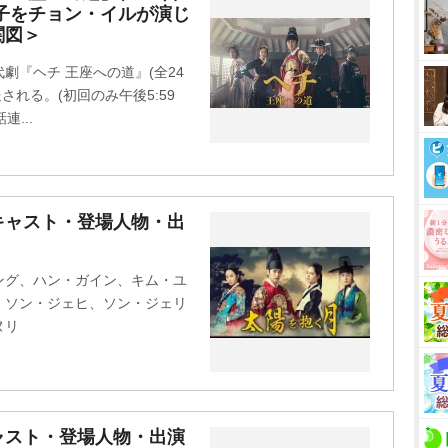
子をチョン・イルが演じ
u
関図＞
t
e
劇『ヘチ 王座への道』(全24
される。(初回のみ午後5:59
連...
キャスト・登場人物・出
ング、ハン・ガイン、キム・ユ
、ソン・ジェヒ、ソン・ジェリ
ヌリ
ャスト・登場人物・出演