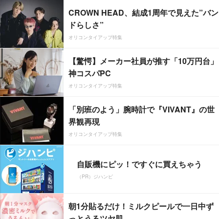
CROWN HEAD、結成1周年で見えた”バン
ドらしさ”
オリコンタイアップ特集
【驚愕】メーカー社員が推す「10万円台」
神コスパPC
オリコンタイアップ特集
「別班のよう」腕時計で『VIVANT』の世
界観再現
オリコンタイアップ特集
自販機にピッ！ですぐに買えちゃう
（PR）ジハンピ
朝1分貼るだけ！ミルクピールで一日中ず
っとうるツヤ肌