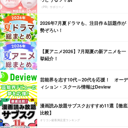
（PR）サボリーノ
2026年7月夏ドラマも、注目作＆話題作が
勢ぞろい！
【夏アニメ2026】7月期夏の新アニメを一
挙紹介！
芸能界を志す10代～20代を応援！ オーデ
ィション・スクール情報はDeview
漫画読み放題サブスクおすすめ11選【徹底
比較】
オリコン顧客満足度ランキング