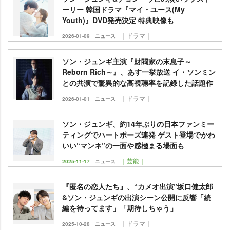
ーリー 韓国ドラマ『マイ・ユース(My
Youth)』DVD発売決定 特典映像も
｜ドラマ｜
2026-01-09
ニュース
ソン・ジュンギ主演『財閥家の末息子～
Reborn Rich～』、あす一挙放送 イ・ソンミン
との共演で驚異的な高視聴率を記録した話題作
｜ドラマ｜
2026-01-01
ニュース
ソン・ジュンギ、約14年ぶりの日本ファンミー
ティングでハートポーズ連発 ゲスト登場でかわ
いい“マンネ”の一面や感極まる場面も
｜芸能｜
2025-11-17
ニュース
『匿名の恋人たち』、“カメオ出演”坂口健太郎
&ソン・ジュンギの出演シーン公開に反響「続
編を待ってます」「期待しちゃう」
｜ドラマ｜
2025-10-28
ニュース