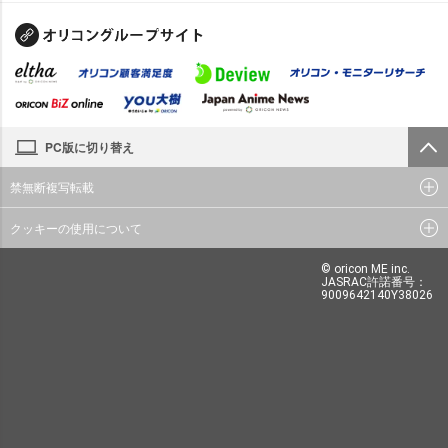
PC版に切り替え
禁無断複写転載
クッキーの使用について
© oricon ME inc.
JASRAC許諾番号：
9009642140Y38026