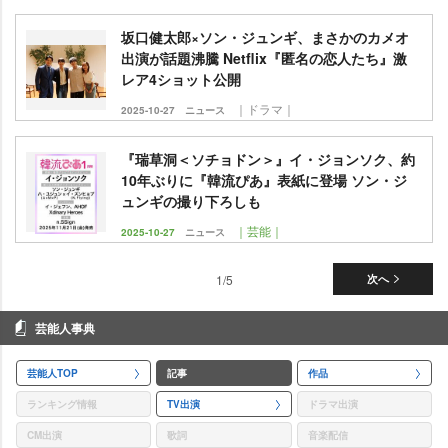
坂口健太郎×ソン・ジュンギ、まさかのカメオ
出演が話題沸騰 Netflix『匿名の恋人たち』激
レア4ショット公開
｜ドラマ｜
2025-10-27
ニュース
『瑞草洞＜ソチョドン＞』イ・ジョンソク、約
10年ぶりに『韓流ぴあ』表紙に登場 ソン・ジ
ュンギの撮り下ろしも
｜芸能｜
2025-10-27
ニュース
1/5
次へ
芸能人事典
芸能人TOP
記事
作品
ランキング情報
TV出演
ドラマ出演
CM出演
歌詞
音楽配信