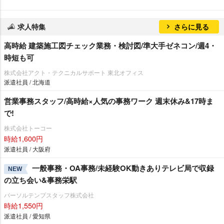
求人特集
さらに見る
高時給 建築施工図チェック業務・検討図/準大手ゼネコン/週4・
時短も可
株式会社アクト・テクニカルサポート 東北オフィス
派遣社員 / 北海道
営業事務スタッフ/高時給×人気の事務ワーク 週末休み&17時ま
で!
株式会社トーコー
時給1,600円
派遣社員 / 大阪府
一般事務・OA事務/未経験OK動きありテレビ局で収録
NEW
の立ち会い&事務栄駅
パーソルテンプスタッフ株式会社
時給1,550円
派遣社員 / 愛知県