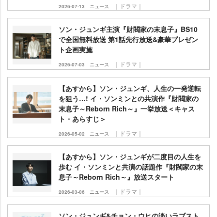
｜ドラマ｜
2026-07-13
ニュース
ソン・ジュンギ主演『財閥家の末息子』BS10
で全国無料放送 第1話先行放送&豪華プレゼン
ト企画実施
｜ドラマ｜
2026-07-03
ニュース
【あすから】ソン・ジュンギ、人生の一発逆転
を狙う…! イ・ソンミンとの共演作『財閥家の
末息子～Reborn Rich～』一挙放送＜キャス
ト・あらすじ＞
｜ドラマ｜
2026-05-02
ニュース
【あすから】ソン・ジュンギが二度目の人生を
歩む イ・ソンミンと共演の話題作『財閥家の末
息子～Reborn Rich～』放送スタート
｜ドラマ｜
2026-03-06
ニュース
ソン・ジュンギ&チョン・ウヒの淡いラブスト