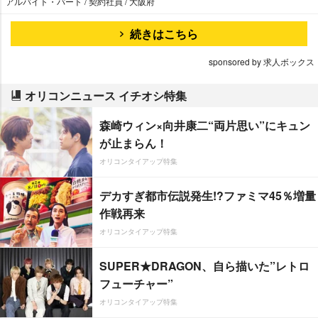
アルバイト・パート / 契約社員 / 大阪府
続きはこちら
sponsored by 求人ボックス
オリコンニュース イチオシ特集
森崎ウィン×向井康二“両片思い”にキュン
が止まらん！
オリコンタイアップ特集
デカすぎ都市伝説発生!?ファミマ45％増量
作戦再来
オリコンタイアップ特集
SUPER★DRAGON、自ら描いた”レトロ
フューチャー”
オリコンタイアップ特集