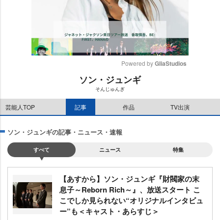
Powered by 
GliaStudios
ソン・ジュンギ
M
そんじゅんぎ
u
t
芸能人TOP
記事
作品
TV出演
e
ソン・ジュンギの記事・ニュース・速報
すべて
ニュース
特集
【あすから】ソン・ジュンギ『財閥家の末
息子～Reborn Rich～』、放送スタート こ
こでしか見られない“オリジナルインタビュ
ー”も＜キャスト・あらすじ＞