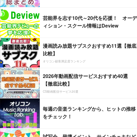
芸能界を志す10代～20代を応援！ オーデ
ィション・スクール情報はDeview
漫画読み放題サブスクおすすめ11選【徹底
比較】
オリコン顧客満足度ランキング
2026年動画配信サービスおすすめ40選
【徹底比較】
CS動画配信サービス20選
毎週の音楽ランキングから、ヒットの推移
をチェック！
試写会、登壇イベント、サインチェキなど