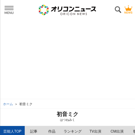
ホーム
初音ミク
初音ミク
はつねみく
芸能人TOP
記事
作品
ランキング
TV出演
CM出演