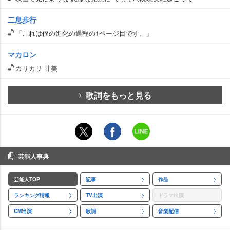
二息歩行
「これは僕の進化の過程の1ページ目です。」
マカロン
カリカリ 甘美
歌詞をもっと見る
芸能人事典
芸能人TOP
記事
作品
ランキング情報
TV出演
ドラマ出演
CM出演
歌詞
音楽配信