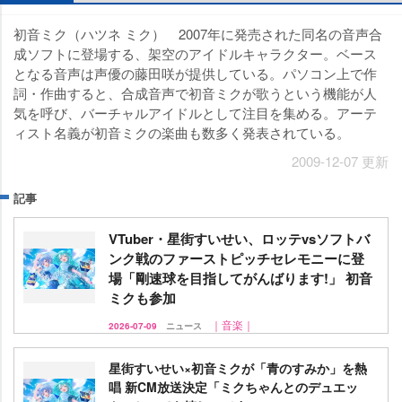
初音ミク（ハツネ ミク） 2007年に発売された同名の音声合
成ソフトに登場する、架空のアイドルキャラクター。ベース
となる音声は声優の藤田咲が提供している。パソコン上で作
詞・作曲すると、合成音声で初音ミクが歌うという機能が人
気を呼び、バーチャルアイドルとして注目を集める。アーテ
ィスト名義が初音ミクの楽曲も数多く発表されている。
2009-12-07 更新
記事
VTuber・星街すいせい、ロッテvsソフトバ
ンク戦のファーストピッチセレモニーに登
場「剛速球を目指してがんばります!」 初音
ミクも参加
｜音楽｜
2026-07-09
ニュース
星街すいせい×初音ミクが「青のすみか」を熱
唱 新CM放送決定「ミクちゃんとのデュエッ