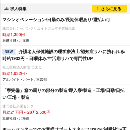
求人特集
さらに見る
マシンオペレーション/日勤のみ/長期休暇あり/週払い可
株式会社ジャパンクリエイト北日本事業統括部
時給1,350円
派遣社員 / 北海道
介護老人保健施設の理学療法士/認知症リハに携われる/
NEW
時給1932円・日曜休み/生活期リハで専門性UP
社会医療法人財団 仁医会
時給1,932円～
アルバイト・パート / 東京都
「寮完備」窓の周りの部分の製造/即入寮/製造・工場/日勤/日払
い/工場・製造
株式会社京栄センター
月給21万円～26万2,500円
派遣社員 / 北海道
ホームセンターでのお客様サポートスタッフ/0204d/制服貸与/正