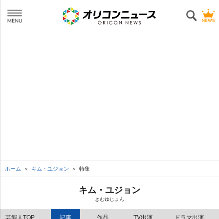
ホーム
キム・ユジョン
特集
キム・ユジョン
きむゆじょん
芸能人TOP
記事
作品
TV出演
ドラマ出演