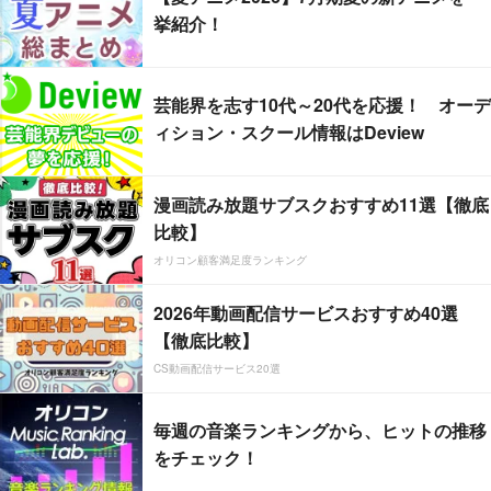
挙紹介！
芸能界を志す10代～20代を応援！ オーデ
ィション・スクール情報はDeview
漫画読み放題サブスクおすすめ11選【徹底
比較】
オリコン顧客満足度ランキング
2026年動画配信サービスおすすめ40選
【徹底比較】
CS動画配信サービス20選
毎週の音楽ランキングから、ヒットの推移
をチェック！