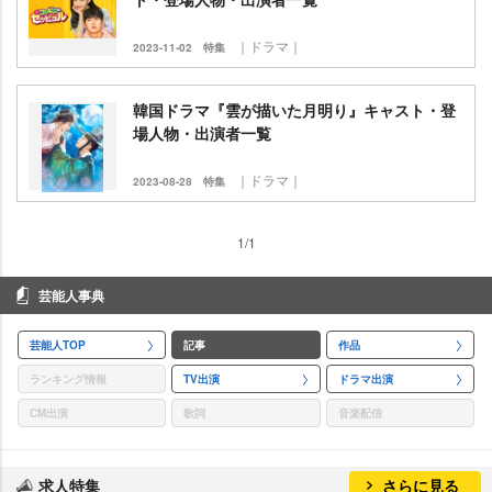
｜ドラマ｜
2023-11-02
特集
韓国ドラマ『雲が描いた月明り』キャスト・登
場人物・出演者一覧
｜ドラマ｜
2023-08-28
特集
1/1
芸能人事典
芸能人TOP
記事
作品
ランキング情報
TV出演
ドラマ出演
CM出演
歌詞
音楽配信
求人特集
さらに見る