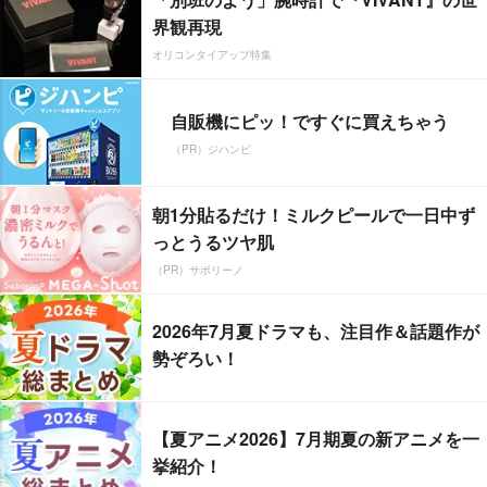
界観再現
オリコンタイアップ特集
自販機にピッ！ですぐに買えちゃう
（PR）ジハンピ
朝1分貼るだけ！ミルクピールで一日中ず
っとうるツヤ肌
（PR）サボリーノ
2026年7月夏ドラマも、注目作＆話題作が
勢ぞろい！
【夏アニメ2026】7月期夏の新アニメを一
挙紹介！