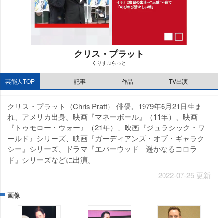
クリス・プラット
くりすぷらっと
M
芸能人TOP
記事
作品
TV出演
u
t
e
クリス・プラット（Chris Pratt） 俳優。1979年6月21日生ま
れ、アメリカ出身。映画『マネーボール』（11年）、映画
『トゥモロー・ウォー』（21年）、映画『ジュラシック・ワ
ールド』シリーズ、映画『ガーディアンズ・オブ・ギャラク
シー』シリーズ、ドラマ『エバーウッド 遥かなるコロラ
ド』シリーズなどに出演。
2022-07-25 更新
画像