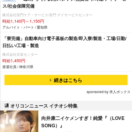
ス/社会保障完備
株式会社笑門ケア・サービス/笑門 デイサービスセンター
時給1,140円～1,150円
アルバイト・パート / 愛知県
「寮完備」自動車向け電子基板の製造/即入寮/製造・工場/日勤/
日払い/工場・製造
株式会社京栄センター
時給1,450円
派遣社員 / 神奈川県
続きはこちら
sponsored by 求人ボックス
オリコンニュース イチオシ特集
向井康二イケメンすぎ！純愛『（LOVE
SONG）』