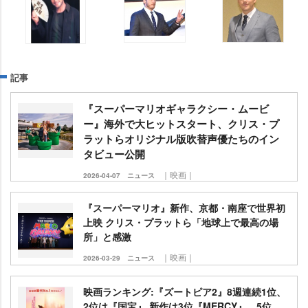
記事
『スーパーマリオギャラクシー・ムービ
ー』海外で大ヒットスタート、クリス・プ
ラットらオリジナル版吹替声優たちのイン
タビュー公開
｜映画｜
2026-04-07
ニュース
『スーパーマリオ』新作、京都・南座で世界初
上映 クリス・プラットら「地球上で最高の場
所」と感激
｜映画｜
2026-03-29
ニュース
映画ランキング:『ズートピア2』8週連続1位、
2位は『国宝』 新作は3位『MERCY』、5位