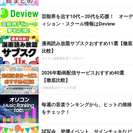
芸能界を志す10代～20代を応援！ オーデ
ィション・スクール情報はDeview
漫画読み放題サブスクおすすめ11選【徹底
比較】
オリコン顧客満足度ランキング
2026年動画配信サービスおすすめ40選
【徹底比較】
CS動画配信サービス20選
毎週の音楽ランキングから、ヒットの推移
をチェック！
試写会、登壇イベント、サインチェキなど