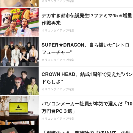
オリコンタイアップ特集
デカすぎ都市伝説発生!?ファミマ45％増量
作戦再来
オリコンタイアップ特集
SUPER★DRAGON、自ら描いた”レトロ
フューチャー”
オリコンタイアップ特集
CROWN HEAD、結成1周年で見えた”バン
ドらしさ”
オリコンタイアップ特集
パソコンメーカー社員が本気で選んだ「10
万円台PC３選」
オリコンタイアップ特集
「別班のよう」腕時計で『VIVANT』の世