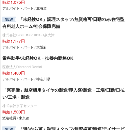
時給1,075円
アルバイト・パート / 北海道
「未経験OK」調理スタッフ/無資格可/日勤のみ/住宅型
NEW
有料老人ホーム/社会保障完備
株式会社BISCUSS/HIBISU泉大津
時給1,177円
アルバイト・パート / 大阪府
歯科助手/未経験OK・扶養内勤務OK
医療法人Diamond Dental
時給1,400円
アルバイト・パート / 神奈川県
「寮完備」航空機用タイヤの製造/即入寮/製造・工場/日勤/日払
い/工場・製造
株式会社京栄センター
時給1,500円
派遣社員 / 東京都
「週3から可」調理スタッフ/無資格可/時短/デイサービ
NEW