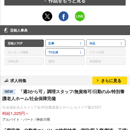
作品をもっと見る
芸能人事典
芸能人TOP
記事
作品
ランキング情報
TV出演
ドラマ出演
CM出演
歌詞
音楽配信
求人特集
さらに見る
「週3から可」調理スタッフ/無資格可/日勤のみ/特別養
NEW
護老人ホーム/社会保障完備
社会福祉法人カメリア会/特別養護老人ホーム カメリア藤沢SST
時給1,225円～
アルバイト・パート / 神奈川県