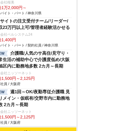
式会社桜美
1万2,000円～
バイト・パート / 神奈川県
Cサイトの注文受付チーム/リーダー/
収23万円以上可/管理者経験活かせる
会社ベルシステム24
1,400円
バイト・パート / 契約社員 / 神奈川県
介護職/人気のサ高住/見守り・
EW
常生活の補助中心で介護度低め/大阪
旭区内に勤務地多数 2カ月～長期
式会社ニッソーネット
1,500円～2,125円
社員 / 大阪府
週1回～OK/夜勤専従介護職 見
EW
りメイン・仮眠有/交野市内に勤務地
数 2カ月～長期
式会社ニッソーネット
1,500円～2,125円
社員 / 大阪府