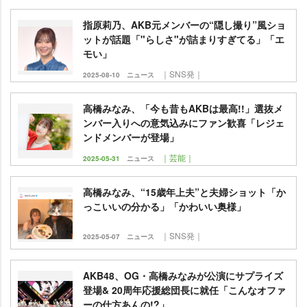
指原莉乃、AKB元メンバーの“隠し撮り”風ショ
ットが話題「"らしさ"が詰まりすぎてる」「エ
モい」
｜SNS発｜
2025-08-10
ニュース
高橋みなみ、「今も昔もAKBは最高!!」選抜メ
ンバー入りへの意気込みにファン歓喜「レジェ
ンドメンバーが登場」
｜芸能｜
2025-05-31
ニュース
高橋みなみ、“15歳年上夫”と夫婦ショット「か
っこいいの分かる」「かわいい奥様」
｜SNS発｜
2025-05-07
ニュース
AKB48、OG・高橋みなみが公演にサプライズ
登場& 20周年応援総団長に就任「こんなオファ
ーの仕方あんの!?」