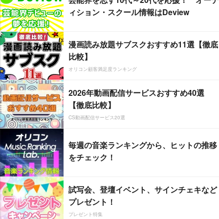
ィション・スクール情報はDeview
漫画読み放題サブスクおすすめ11選【徹底
比較】
オリコン顧客満足度ランキング
2026年動画配信サービスおすすめ40選
【徹底比較】
CS動画配信サービス20選
毎週の音楽ランキングから、ヒットの推移
をチェック！
試写会、登壇イベント、サインチェキなど
プレゼント！
プレゼント特集