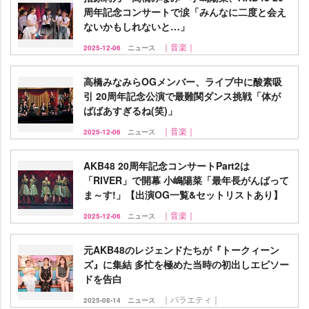
周年記念コンサートで涙「みんなに二度と会え
ないかもしれないと…」
｜音楽｜
2025-12-06
ニュース
高橋みなみらOGメンバー、ライブ中に酸素吸
引 20周年記念公演で最難関ダンス挑戦「体が
ばばあすぎるね(笑)」
｜音楽｜
2025-12-06
ニュース
AKB48 20周年記念コンサートPart2は
「RIVER」で開幕 小嶋陽菜「最年長がんばって
ま～す!」【出演OG一覧&セットリストあり】
｜音楽｜
2025-12-06
ニュース
元AKB48のレジェンドたちが『トークィーン
ズ』に集結 多忙を極めた当時の初出しエピソー
ドを告白
｜バラエティ｜
2025-08-14
ニュース