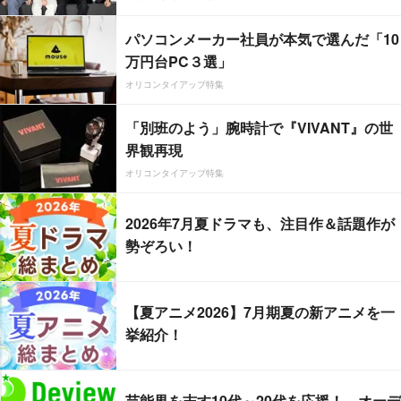
パソコンメーカー社員が本気で選んだ「10
万円台PC３選」
オリコンタイアップ特集
「別班のよう」腕時計で『VIVANT』の世
界観再現
オリコンタイアップ特集
2026年7月夏ドラマも、注目作＆話題作が
勢ぞろい！
【夏アニメ2026】7月期夏の新アニメを一
挙紹介！
芸能界を志す10代～20代を応援！ オーデ