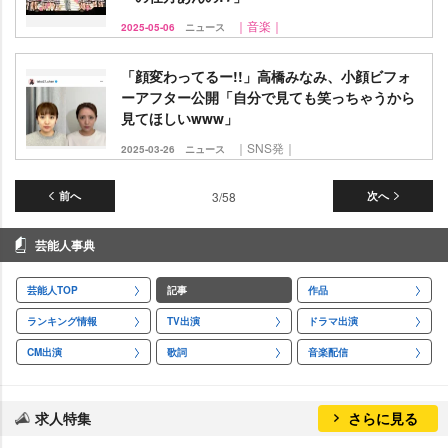
｜音楽｜
2025-05-06
ニュース
「顔変わってるー!!」高橋みなみ、小顔ビフォ
ーアフター公開「自分で見ても笑っちゃうから
見てほしいwww」
｜SNS発｜
2025-03-26
ニュース
前へ
3/58
次へ
芸能人事典
芸能人TOP
記事
作品
ランキング情報
TV出演
ドラマ出演
CM出演
歌詞
音楽配信
求人特集
さらに見る