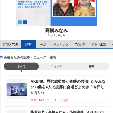
高橋みなみ
たかはしみなみ
M
芸能人TOP
記事
作品
ランキング
TV出演
ドラマ出演
u
t
e
高橋みなみの記事・ニュース・速報
すべて
ニュース
特集
AKB48、歴代総監督が奇跡の共演! たかみな
ソロ曲を4人で披露に会場どよめき「今日し
かない」
｜音楽｜
2025-12-06
ニュース
指原莉乃・高橋みなみ・小嶋陽菜、AKB48 20