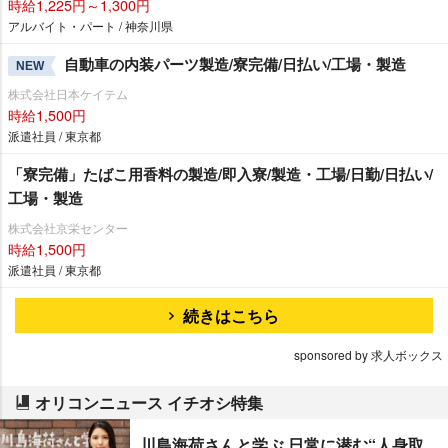
時給1,225円～1,300円
アルバイト・パート / 神奈川県
自動車の内装パーツ製造/寮完備/日払い/工場・製造
NEW
株式会社日本ケイテム
時給1,500円
派遣社員 / 東京都
「寮完備」たばこ用香料の製造/即入寮/製造・工場/日勤/日払い/
工場・製造
株式会社京栄センター
時給1,500円
派遣社員 / 東京都
続きはこちら
sponsored by 求人ボックス
オリコンニュース イチオシ特集
川島海荷さんと学ぶ 日常に潜む“人身取