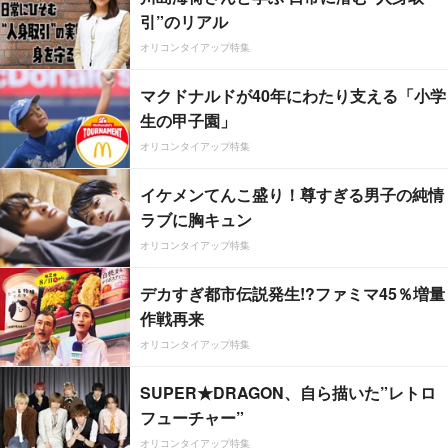
引”のリアル
オリコンタイアップ特集
マクドナルドが40年にわたり支える「小学
生の甲子園」
オリコンタイアップ特集
イケメンてんこ盛り！尊すぎる男子の純情
ラブに胸キュン
オリコンタイアップ特集
デカすぎ都市伝説発生!?ファミマ45％増量
作戦再来
オリコンタイアップ特集
SUPER★DRAGON、自ら描いた”レトロ
フューチャー”
オリコンタイアップ特集