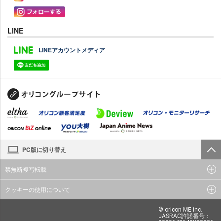
LINE
LINEアカウントメディア
PC版に切り替え
禁無断複写転載
クッキーの使用について
© oricon ME inc.
JASRAC許諾番号：