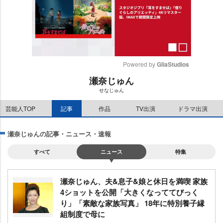
Powered by 
GliaStudios
瀬奈じゅん
M
せなじゅん
u
t
芸能人TOP
記事
作品
TV出演
ドラマ出演
e
瀬奈じゅんの記事・ニュース・速報
すべて
ニュース
特集
瀬奈じゅん、夫&息子&娘と休日を満喫 家族
4ショットを公開「大きくなっててびっく
り」「素敵な家族写真」 18年に特別養子縁
組制度で母に