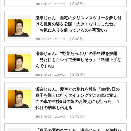
｜SNS発｜
2025-12-07
ニュース
瀬奈じゅん、自宅のクリスマスツリーを飾り付
ける長男の姿を公開「大きくなりましたね」
「お気に入りを飾っているのが可愛い」
｜SNS発｜
2025-11-27
ニュース
瀬奈じゅん、“野菜たっぷり”の手料理を披露
「見た目もキレイで美味しそう」「料理上手な
んですね」
｜SNS発｜
2025-10-24
ニュース
瀬奈じゅん、愛車との別れを報告「生後5日の
息子を迎えに行くタイミングでこの車に変え、
この車で生後5日の娘のお迎えにも行った」 4
代目の納車も伝える
｜SNS発｜
2025-10-06
ニュース
「息子の運動会でした」瀬奈じゅん、お遊戯シ