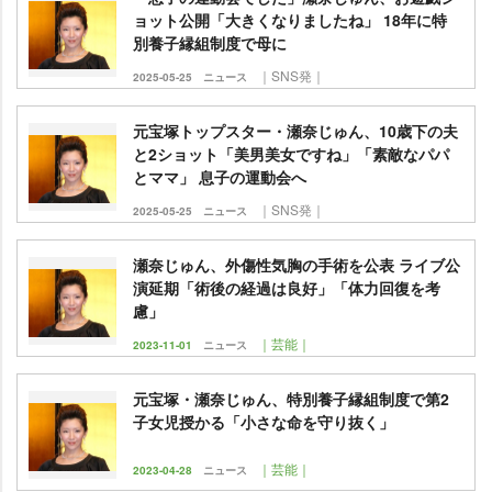
ョット公開「大きくなりましたね」 18年に特
別養子縁組制度で母に
｜SNS発｜
2025-05-25
ニュース
元宝塚トップスター・瀬奈じゅん、10歳下の夫
と2ショット「美男美女ですね」「素敵なパパ
とママ」 息子の運動会へ
｜SNS発｜
2025-05-25
ニュース
瀬奈じゅん、外傷性気胸の手術を公表 ライブ公
演延期「術後の経過は良好」「体力回復を考
慮」
｜芸能｜
2023-11-01
ニュース
元宝塚・瀬奈じゅん、特別養子縁組制度で第2
子女児授かる「小さな命を守り抜く」
｜芸能｜
2023-04-28
ニュース