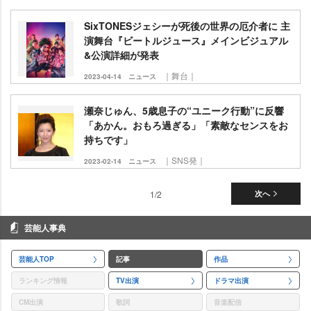
SixTONESジェシーが死後の世界の厄介者に 主
演舞台『ビートルジュース』メインビジュアル
&公演詳細が発表
｜舞台｜
2023-04-14
ニュース
瀬奈じゅん、5歳息子の“ユニーク行動”に反響
「あかん。おもろ過ぎる」「素敵なセンスをお
持ちです」
｜SNS発｜
2023-02-14
ニュース
1/2
次へ
芸能人事典
芸能人TOP
記事
作品
ランキング情報
TV出演
ドラマ出演
CM出演
歌詞
音楽配信