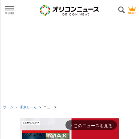
ホーム
瀬奈じゅん
ニュース
このニュースを見る
arrow_forward_ios