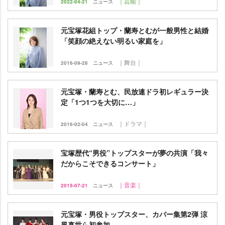
｜芸能｜
2022-04-21
ニュース
元宝塚花組トップ・蘭寿とむが一般男性と結婚
「笑顔の絶えない明るい家庭を」
｜舞台｜
2016-09-28
ニュース
元宝塚・蘭寿とむ、民放連ドラ初レギュラー決
定「1つ1つを大切に…」
｜ドラマ｜
2016-02-04
ニュース
宝塚歴代“男役”トップスターが夢の共演「我々
だからこそできるコンサート」
｜音楽｜
2015-07-21
ニュース
元宝塚・男役トップスター、カバー集第2弾 涼
風真世ら初参加