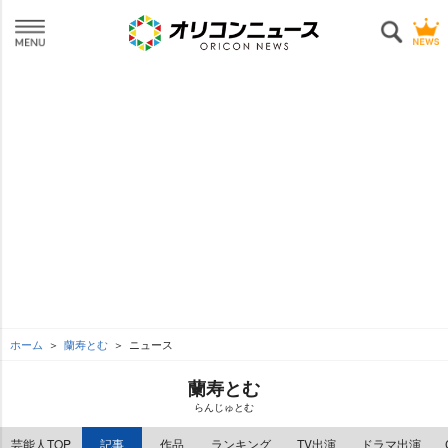
ホーム
蘭寿とむ
ニュース
蘭寿とむ
らんじゅとむ
芸能人TOP
記事
作品
ランキング
TV出演
ドラマ出演