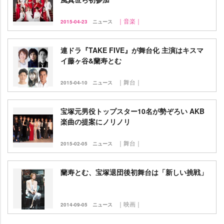
｜音楽｜
2015-04-23
ニュース
連ドラ『TAKE FIVE』が舞台化 主演はキスマ
イ藤ヶ谷&蘭寿とむ
｜舞台｜
2015-04-10
ニュース
宝塚元男役トップスター10名が勢ぞろい AKB
楽曲の提案にノリノリ
｜舞台｜
2015-02-05
ニュース
蘭寿とむ、宝塚退団後初舞台は「新しい挑戦」
｜映画｜
2014-09-05
ニュース