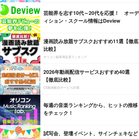
芸能界を志す10代～20代を応援！ オーデ
ィション・スクール情報はDeview
漫画読み放題サブスクおすすめ11選【徹底
比較】
オリコン顧客満足度ランキング
2026年動画配信サービスおすすめ40選
【徹底比較】
CS動画配信サービス20選
毎週の音楽ランキングから、ヒットの推移
をチェック！
試写会、登壇イベント、サインチェキなど