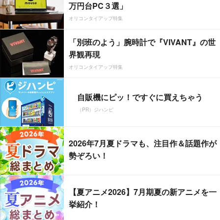
万円台PC３選」
オリコンタイアップ特集
「別班のよう」腕時計で『VIVANT』の世
界観再現
オリコンタイアップ特集
自販機にピッ！ですぐに買えちゃう
（PR）ジハンピ
2026年7月夏ドラマも、注目作＆話題作が
勢ぞろい！
【夏アニメ2026】7月期夏の新アニメを一
挙紹介！