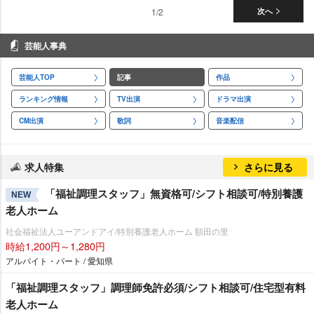
1/2
次へ
芸能人事典
芸能人TOP
記事
作品
ランキング情報
TV出演
ドラマ出演
CM出演
歌詞
音楽配信
求人特集
さらに見る
「福祉調理スタッフ」無資格可/シフト相談可/特別養護
NEW
老人ホーム
社会福祉法人ユーアンドアイ/特別養護老人ホーム 額田の里
時給1,200円～1,280円
アルバイト・パート / 愛知県
「福祉調理スタッフ」調理師免許必須/シフト相談可/住宅型有料
老人ホーム