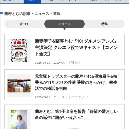
蘭寿とむの記事・ニュース・速報
すべて
ニュース
特集
新妻聖子&蘭寿とむ『101ダルメシアンズ』
主演決定 クルエラ役でWキャスト【コメン
ト全文】
｜舞台｜
2026-05-29
ニュース
元宝塚トップスターの蘭寿とむ&望海風斗&柚
香光が11年ぶりの共演 受験のきっかけ、寮生
活での秘話を告白
｜バラエティ｜
2025-03-08
ニュース
蘭寿とむ、第1子出産を報告「待望の愛おしい
命の誕生に胸がいっぱいに」