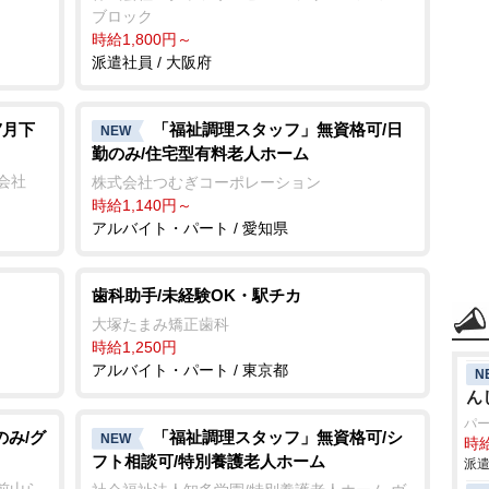
ブロック
時給1,800円～
派遣社員 / 大阪府
7月下
「福祉調理スタッフ」無資格可/日
NEW
勤のみ/住宅型有料老人ホーム
会社
株式会社つむぎコーポレーション
時給1,140円～
アルバイト・パート / 愛知県
歯科助手/未経験OK・駅チカ
大塚たまみ矯正歯科
時給1,250円
アルバイト・パート / 東京都
N
ん
パ
のみ/グ
「福祉調理スタッフ」無資格可/シ
NEW
時給
フト相談可/特別養護老人ホーム
派遣
前山ら