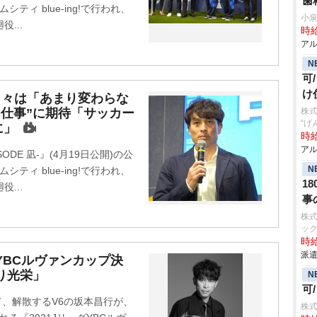
歯
ィ blue-ing!で行われ、
小
...
時給
アル
N
可
け
日々は「あまり変わらな
初仕事”に期待「サッカー
株
“げ
に」
時給
アル
DE 凪-』(4月19日公開)の公
N
ィ blue-ing!で行われ、
1
...
事
株式
ッ
時給
派遣
グYBCルヴァンカップ決
り光栄」
N
可
て、解散するV6の坂本昌行が、
株