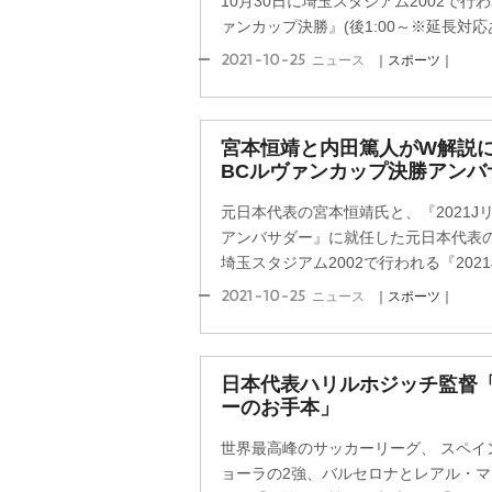
10月30日に埼玉スタジアム2002で行わ
ァンカップ決勝』(後1:00～※延長対応あ
2021-10-25
ニュース
｜スポーツ｜
宮本恒靖と内田篤人がW解説に決
BCルヴァンカップ決勝アンバ
元日本代表の宮本恒靖氏と、『2021J
アンバサダー』に就任した元日本代表の
埼玉スタジアム2002で行われる『2021J
2021-10-25
ニュース
｜スポーツ｜
日本代表ハリルホジッチ監督
ーのお手本」
世界最高峰のサッカーリーグ、 スペイ
ョーラの2強、バルセロナとレアル・