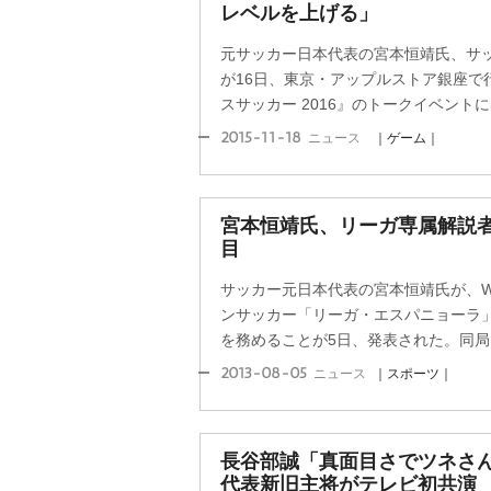
レベルを上げる」
元サッカー日本代表の宮本恒靖氏、サ
が16日、東京・アップルストア銀座で行
スサッカー 2016』のトークイベント
2015-11-18
ニュース
｜ゲーム｜
宮本恒靖氏、リーガ専属解説者
目
サッカー元日本代表の宮本恒靖氏が、W
ンサッカー「リーガ・エスパニョーラ」1
を務めることが5日、発表された。同局で
2013-08-05
ニュース
｜スポーツ｜
長谷部誠「真面目さでツネさ
代表新旧主将がテレビ初共演