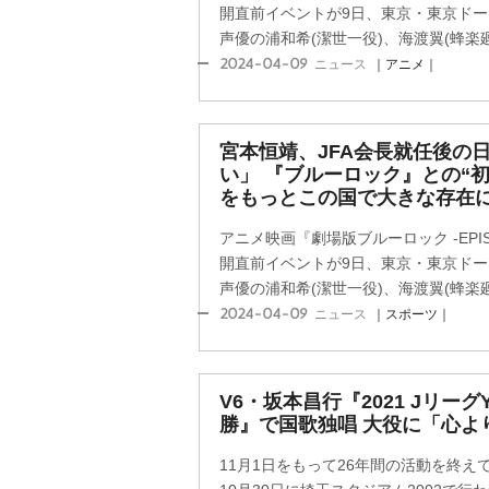
開直前イベントが9日、東京・東京ドームシテ
声優の浦和希(潔世一役)、海渡翼(蜂楽廻役
2024-04-09
ニュース
｜アニメ｜
宮本恒靖、JFA会長就任後の
い」 『ブルーロック』との“
をもっとこの国で大きな存在
アニメ映画『劇場版ブルーロック -EPISO
開直前イベントが9日、東京・東京ドームシテ
声優の浦和希(潔世一役)、海渡翼(蜂楽廻役
2024-04-09
ニュース
｜スポーツ｜
V6・坂本昌行『2021 Jリー
勝』で国歌独唱 大役に「心よ
11月1日をもって26年間の活動を終え