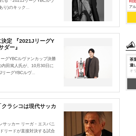
れる『2021JリーグYBCルヴ
時給
アル
り)のキック...
定 『2021JリーグY
サダー』
リーグYBCルヴァンカップ決勝
茶
違
内田篤人氏が、10月30日に
オ
リーグYBCルヴ...
「クラシコは現代サッカ
ンサッカー リーガ・エスパニ
マドリードが直接対決する試合