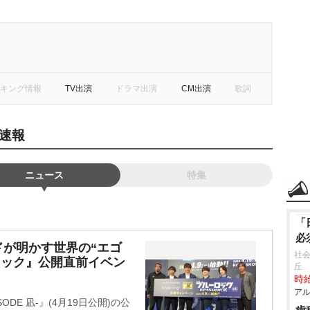
キング情報
TV出演
ドラマ出演
CM出演
歌詞
速報
ニュース
特集
「
必
が明かす世界の“エゴ
社会
ロック』公開直前イベン
丘
時給
アル
DE 凪-』(4月19日公開)の公