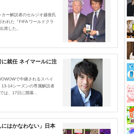
u
t
ッカー解説者のセルジオ越後氏
e
われた『FIFA ワールドクラ
に出席した。
に就任 ネイマールに注
OWOWで中継されるスペイ
3-14シーズンの専属解説者
は、17日に開幕...
んにはかなわない」日本