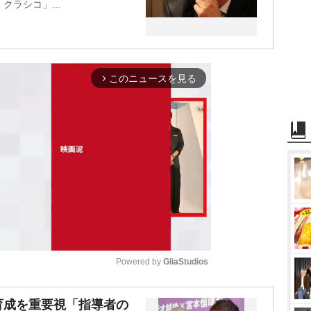
ラシコ」...
このニュースを見る
arrow_forward_ios
Powered by 
GliaStudios
M
育成を重要視「指導者の