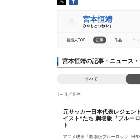
宮本恒靖
みやもとつねやす
芸能人TOP
記事
作品
ラン
宮本恒靖の記事・ニュース・
すべて
1～8／8
件
元サッカー日本代表レジェンド
イスト”たち 劇場版『ブルー
ト
アニメ映画『劇場版ブルーロック -EPISO