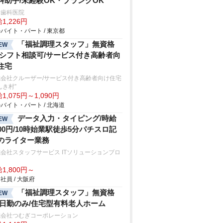
科助手/未経験OK・ブランクOK
泉歯科医院
1,226円
バイト・パート / 東京都
「福祉調理スタッフ」無資格
EW
/シフト相談可/サービス付き高齢者向
住宅
式会社クルーザー/サービス付き高齢者向け住宅
んき村”
1,075円～1,090円
バイト・パート / 北海道
データ入力・タイピング/時給
EW
800円/10時始業駅徒歩5分パチスロ記
のライター業務
会社スタッフサービス ITソリューションブロ
ク
1,800円～
社員 / 大阪府
「福祉調理スタッフ」無資格
EW
/日勤のみ/住宅型有料老人ホーム
式会社つむぎコーポレーション