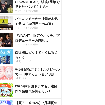
CROWN HEAD、結成1周年で
見えた”バンドらしさ”
オリコンタイアップ特集
パソコンメーカー社員が本気
で選ぶ「10万円台PC3選」
オリコンタイアップ特集
『VIVANT』限定ウオッチ、プ
ロデューサーの感想は
オリコンタイアップ特集
自販機にピッ！ですぐに買え
ちゃう
（PR）ジハンピ
朝1分貼るだけ！ミルクピール
で一日中ずっとうるツヤ肌
（PR）サボリーノ
2026年7月夏ドラマも、注目
作＆話題作が勢ぞろい！
【夏アニメ2026】7月期夏の