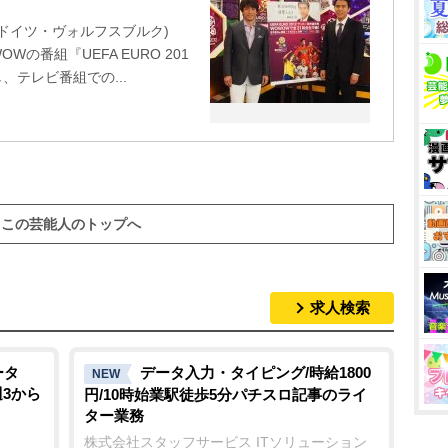
ドイツ・ヴォルフスブルク)
の番組『UEFA EURO 201
、テレビ番組での...
この芸能人のトップへ
求人検索
ータ
データ入力・タイピング/時給1800
NEW
週3から
円/10時始業駅徒歩5分パチスロ記事のライ
ター業務
株式会社スタッフサービス ITソリューション