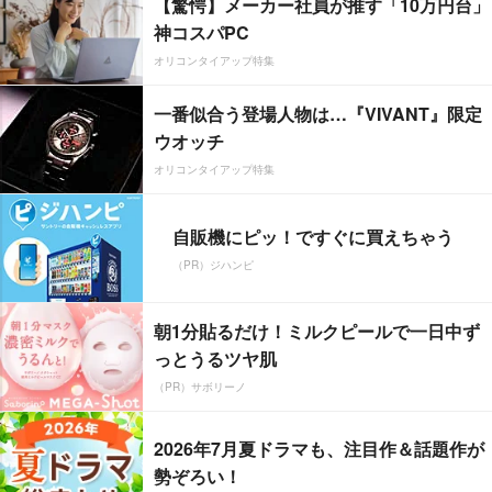
【驚愕】メーカー社員が推す「10万円台」
神コスパPC
オリコンタイアップ特集
一番似合う登場人物は…『VIVANT』限定
ウオッチ
オリコンタイアップ特集
自販機にピッ！ですぐに買えちゃう
（PR）ジハンピ
朝1分貼るだけ！ミルクピールで一日中ず
っとうるツヤ肌
（PR）サボリーノ
2026年7月夏ドラマも、注目作＆話題作が
勢ぞろい！