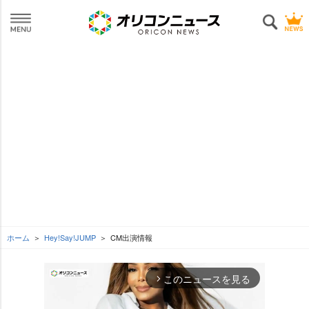
ホーム
Hey!Say!JUMP
CM出演情報
このニュースを見る
arrow_forward_ios