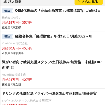
求人特集
さらに見る
OEM化粧品の「商品企画営業」/残業ほぼなし/完休2日
NEW
株式会社セラン
月給28万円～35万円
正社員 / 東京都
経験者募集「経理財務」年休126日/月給30万～可
NEW
Koei Group株式会社
月給30万円～45万円
正社員 / 神奈川県
障がい者向け就労支援スタッフ/土日祝休み/無資格・未経験OK/
面接1回
kotrio紹介横浜支店
月給24万円～40万円
正社員 / 東京都
ドリンクの店舗配送ドライバー/週休3日/年休159日/研修充実
シグマロジスティクス株式会社 RS江南