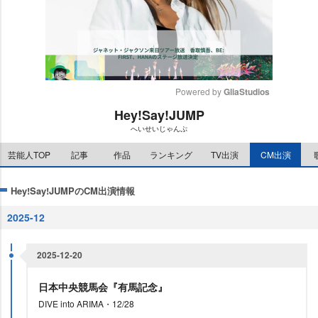
Powered by 
GliaStudios
Hey!Say!JUMP
M
へいせいじゃんぷ
u
t
芸能人TOP
記事
作品
ランキング
TV出演
CM出演
e
Hey!Say!JUMPのCM出演情報
2025-12
2025-12-20
日本中央競馬会『有馬記念』
DIVE into ARIMA・12/28