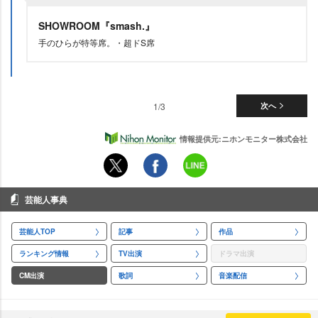
SHOWROOM『smash.』
手のひらが特等席。・超ドS席
1/3
次へ
情報提供元:ニホンモニター株式会社
芸能人事典
芸能人TOP
記事
作品
ランキング情報
TV出演
ドラマ出演
CM出演
歌詞
音楽配信