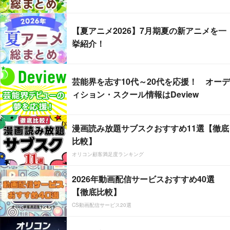
【夏アニメ2026】7月期夏の新アニメを一
挙紹介！
芸能界を志す10代～20代を応援！ オーデ
ィション・スクール情報はDeview
漫画読み放題サブスクおすすめ11選【徹底
比較】
オリコン顧客満足度ランキング
2026年動画配信サービスおすすめ40選
【徹底比較】
CS動画配信サービス20選