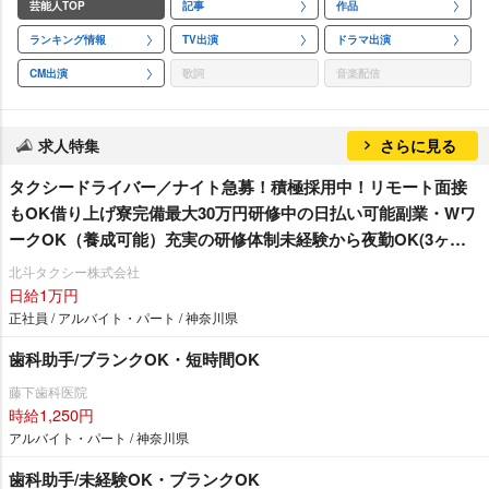
芸能人TOP
記事
作品
ランキング情報
TV出演
ドラマ出演
CM出演
歌詞
音楽配信
求人特集
さらに見る
タクシードライバー／ナイト急募！積極採用中！リモート面接
もOK借り上げ寮完備最大30万円研修中の日払い可能副業・Wワ
ークOK（養成可能）充実の研修体制未経験から夜勤OK(3ヶ月
昼勤務後)嬉しい好待遇がたくさん！GO crew採用可能JPNタク
北斗タクシー株式会社
シー増車中！
日給1万円
正社員 / アルバイト・パート / 神奈川県
歯科助手/ブランクOK・短時間OK
藤下歯科医院
時給1,250円
アルバイト・パート / 神奈川県
歯科助手/未経験OK・ブランクOK