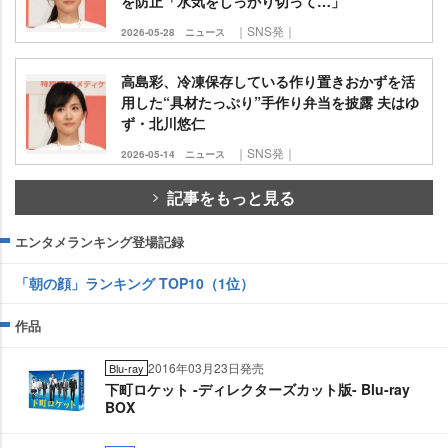
を防止「水気をしっかり切って…」
｜SNS発｜
2026-05-28
ニュース
高島彩、冷凍保存している作り置きおかずを活
用した“具材たっぷり”手作り弁当を披露 夫はゆ
ず・北川悠仁
｜SNS発｜
2026-05-14
ニュース
記事をもっと見る
エンタメランキング登場記録
「朝の顔」ランキング TOP10（1位）
作品
2016年03月23日発売
Blu-ray
下町ロケット -ディレクターズカット版- Blu-ray
BOX