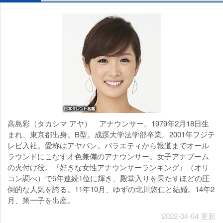
高島彩（タカシマ アヤ） アナウンサー。1979年2月18日生
まれ、東京都出身。B型。成蹊大学法学部卒業。2001年フジテ
レビ入社。愛称はアヤパン。バラエティから報道までオール
ラウンドにこなす才色兼備のアナウンサー。女子アナブーム
の火付け役。『好きな女性アナウンサーランキング』（オリ
コン調べ）で5年連続1位に輝き、殿堂入りを果たすほどの圧
倒的な人気を誇る。11年10月、ゆずの北川悠仁と結婚。14年2
月、第一子を出産。
2022-04-04 更新