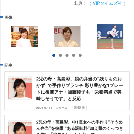
出典：（
VIPタイムズ社
）
画像
記事
2児の母・高島彩、娘の弁当の“残りものお
かず”で手作りブランチ 彩り豊かな1プレー
トに後輩アナ・加藤綾子も「栄養満点で美
味しそうです」と反応
｜SNS発｜
2026-07-14
ニュース
2児の母・高島彩、中1長女への手作り“そうめ
ん弁当”を披露 “ある調味料”加え麺のくっつき