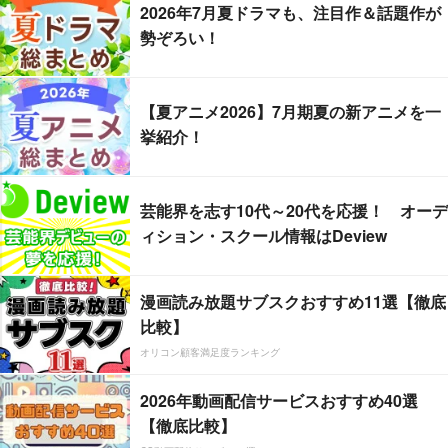
2026年7月夏ドラマも、注目作＆話題作が
勢ぞろい！
【夏アニメ2026】7月期夏の新アニメを一
挙紹介！
芸能界を志す10代～20代を応援！ オーデ
ィション・スクール情報はDeview
漫画読み放題サブスクおすすめ11選【徹底
比較】
オリコン顧客満足度ランキング
2026年動画配信サービスおすすめ40選
【徹底比較】