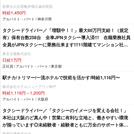
医療法人社団亀井矯正歯科医院
時給1,450円
アルバイト・パート / 神奈川県
タクシードライバー／「増額中！！」最大60万円支給！（規定
有）保有台数258台 全車JPNタクシー導入済!!! 在籍乗務社員
全員がJPNタクシーに乗務出来ます!!!11階建てマンション社
宅 1R1年間家賃無料！（規定有）
東京太陽株式会社
日給1万円
正社員 / アルバイト・パート / 東京都
駅チカ/トリマー/一流ホテルで技術を活かす/時給1,116円〜
株式会社ホテルニューアワジ神戸
時給1,116円～1,200円
アルバイト・パート / 大阪府
タクシードライバー／「タクシーのイメージを変える会社！」
本社は大阪のど真ん中！営業に有利な立地と、働きやすい環境
が揃っています◎未経験者・経験者ともに万全のサポート体制
でお待ちしております！
商都交通株式会社