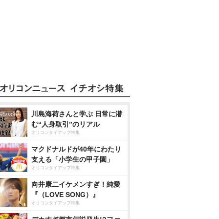
川島海荷さんと学ぶ 日常に潜
む“人身取引”のリアル
オリコンタイアップ特集
マクドナルドが40年にわたり
支える「小学生の甲子園」
オリコンタイアップ特集
向井康二イケメンすぎ！純愛
『（LOVE SONG）』
オリコンタイアップ特集