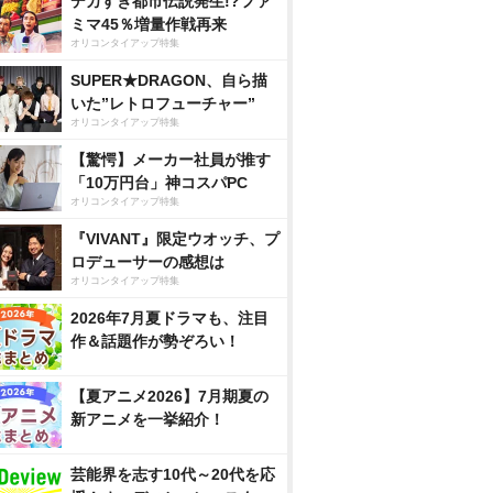
デカすぎ都市伝説発生!?ファ
ミマ45％増量作戦再来
オリコンタイアップ特集
SUPER★DRAGON、自ら描
いた”レトロフューチャー”
オリコンタイアップ特集
【驚愕】メーカー社員が推す
「10万円台」神コスパPC
オリコンタイアップ特集
『VIVANT』限定ウオッチ、プ
ロデューサーの感想は
オリコンタイアップ特集
2026年7月夏ドラマも、注目
作＆話題作が勢ぞろい！
【夏アニメ2026】7月期夏の
新アニメを一挙紹介！
芸能界を志す10代～20代を応