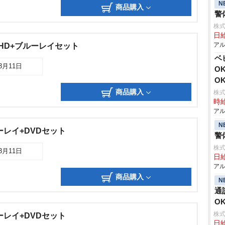
N
商品購入
警
株式
日給
アル
UHD+ブルーレイセット
ベ
03月11日
O
O
商品購入
株式
時給
アル
N
ーレイ+DVDセット
警
株式
03月11日
日給
アル
商品購入
N
通
O
株式
ーレイ+DVDセット
日給