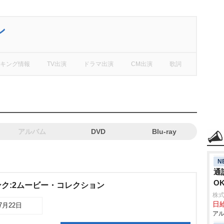
ン
キング情報
TV出演
ドラマ出演
CM出演
歌詞
アルバム
DVD
Blu-ray
N
通
O
ク:2ムービー・コレクション
株式
日給
07月22日
アル