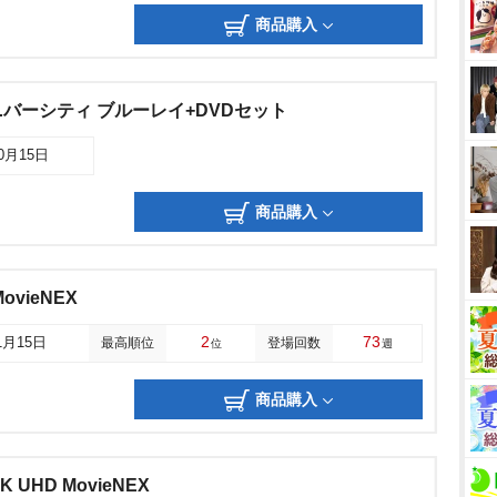
商品購入
バーシティ ブルーレイ+DVDセット
10月15日
商品購入
vieNEX
2
73
1月15日
最高順位
登場回数
位
週
商品購入
UHD MovieNEX