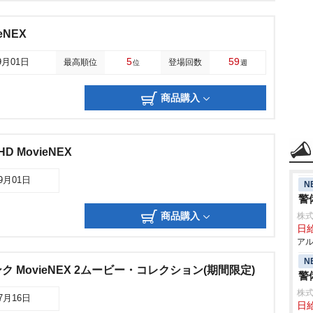
eNEX
5
59
9月01日
最高順位
登場回数
位
週
商品購入
D MovieNEX
09月01日
N
警
商品購入
株式
日給
アル
N
 MovieNEX 2ムービー・コレクション(期間限定)
警
株式
07月16日
日給