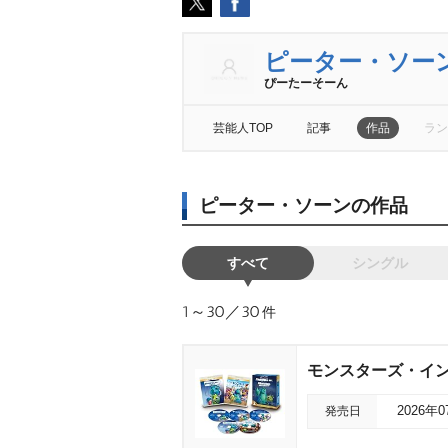
ピーター・ソー
ぴーたーそーん
芸能人TOP
記事
作品
ラン
ピーター・ソーンの作品
すべて
シングル
1～30／30
件
モンスターズ・イン
発売日
2026年