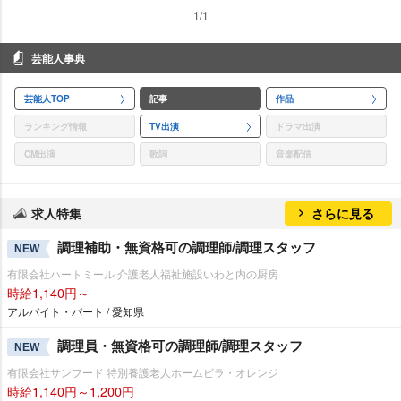
1/1
芸能人事典
芸能人TOP
記事
作品
ランキング情報
TV出演
ドラマ出演
CM出演
歌詞
音楽配信
求人特集
さらに見る
調理補助・無資格可の調理師/調理スタッフ
NEW
有限会社ハートミール 介護老人福祉施設いわと内の厨房
時給1,140円～
アルバイト・パート / 愛知県
調理員・無資格可の調理師/調理スタッフ
NEW
有限会社サンフード 特別養護老人ホームビラ・オレンジ
時給1,140円～1,200円