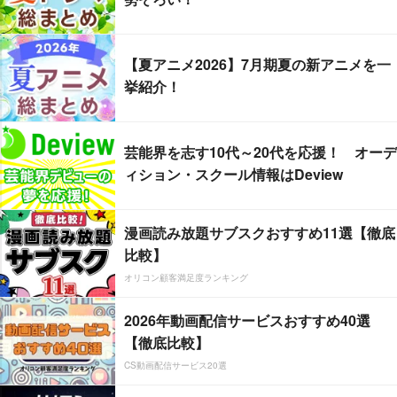
【夏アニメ2026】7月期夏の新アニメを一
挙紹介！
芸能界を志す10代～20代を応援！ オーデ
ィション・スクール情報はDeview
漫画読み放題サブスクおすすめ11選【徹底
比較】
オリコン顧客満足度ランキング
2026年動画配信サービスおすすめ40選
【徹底比較】
CS動画配信サービス20選