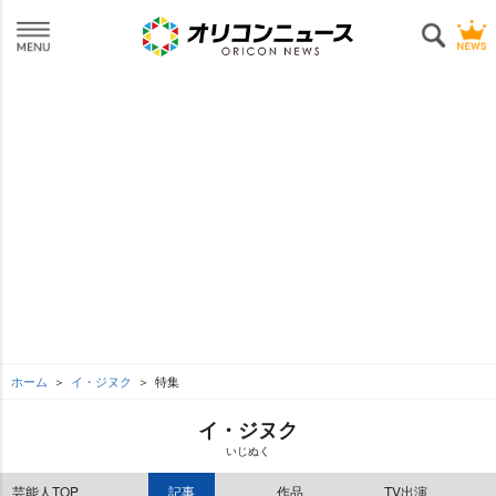
ホーム
イ・ジヌク
特集
イ・ジヌク
いじぬく
芸能人TOP
記事
作品
TV出演