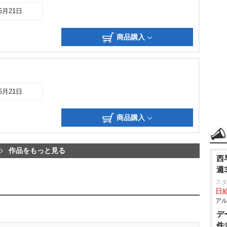
06月21日
商品購入
06月21日
商品購入
作品をもっと見る
西
週
ス
日給
アル
デ
件