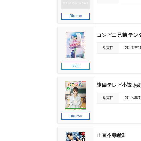
Blu-ray
コンビニ兄弟 テンダ
発売日
2026年
DVD
連続テレビ小説 おむ
発売日
2025年
Blu-ray
正直不動産2