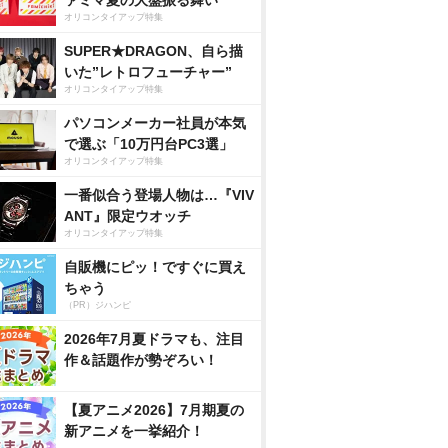
ァミマ夏の大盤振る舞い
オリコンタイアップ特集
SUPER★DRAGON、自ら描
いた”レトロフューチャー”
オリコンタイアップ特集
パソコンメーカー社員が本気
で選ぶ「10万円台PC3選」
オリコンタイアップ特集
一番似合う登場人物は…『VIV
ANT』限定ウオッチ
オリコンタイアップ特集
自販機にピッ！ですぐに買え
ちゃう
（PR）ジハンピ
2026年7月夏ドラマも、注目
作＆話題作が勢ぞろい！
【夏アニメ2026】7月期夏の
新アニメを一挙紹介！