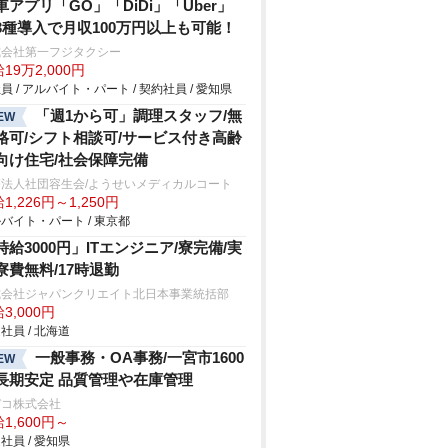
車アプリ「GO」「DiDi」「Uber」
3種導入で月収100万円以上も可能！
式会社第一フジタクシー
19万2,000円
員 / アルバイト・パート / 契約社員 / 愛知県
「週1から可」調理スタッフ/無
EW
格可/シフト相談可/サービス付き高齢
向け住宅/社会保障完備
療法人社団容生会/ようせいメディカルコート
1,226円～1,250円
バイト・パート / 東京都
時給3000円」ITエンジニア/寮完備/実
寮費無料/17時退勤
式会社ジャパンクリエイト北日本事業統括部
3,000円
社員 / 北海道
一般事務・OA事務/一宮市1600
EW
長期安定 品質管理や在庫管理
デコ株式会社
1,600円～
社員 / 愛知県