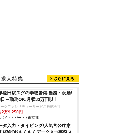
さらに見る
早稲田駅スグの学校警備/当務・夜勤/
3日～勤務OK/月収33万円以上
ターツファシリティーサービス株式会社
2万9,250円
バイト・パート / 東京都
ータ入力・タイピング/人気官公庁案
未経験OKもくもくデータ入力事務ス