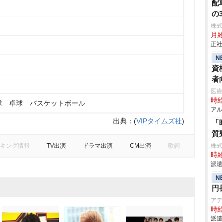
配
の
株
月給
正社
N
資
者
医
時給
球 卓球 バスケットボール
アル
出典：
(
VIPタイムズ社
)
「
質
キング情報
TV出演
ドラマ出演
CM出演
歌詞
株
時給
派遣
N
円
ア
時給
派遣