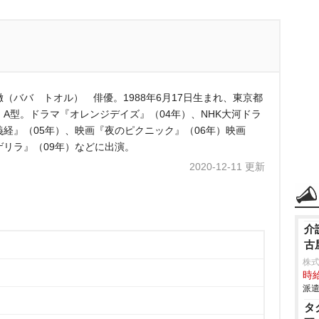
徹（ババ トオル） 俳優。1988年6月17日生まれ、東京都
。A型。ドラマ『オレンジデイズ』（04年）、NHK大河ドラ
義経』（05年）、映画『夜のピクニック』（06年）映画
ゲリラ』（09年）などに出演。
2020-12-11 更新
介
古
株
時給
派遣
タ