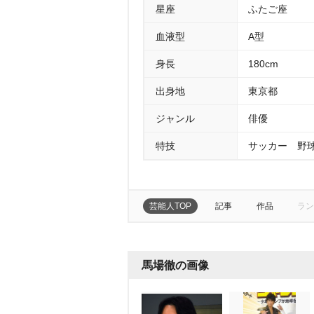
星座
ふたご座
血液型
A型
身長
180cm
出身地
東京都
ジャンル
俳優
特技
サッカー 野
芸能人TOP
記事
作品
ラン
馬場徹の画像