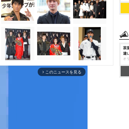
茶
違
オ
このニュースを見る
arrow_forward_ios