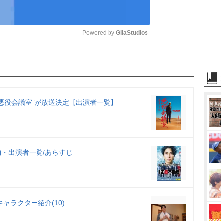
Powered by 
GliaStudios
M
u
t
e
 “悪役会議室”が放送決定【出演者一覧】
・出演者一覧/あらすじ
ャラクター紹介(10)