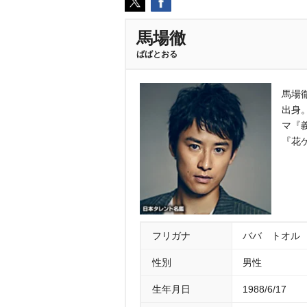
馬場徹
ばばとおる
馬場
出身
マ『
『花
フリガナ
ババ トオル
性別
男性
生年月日
1988/6/17