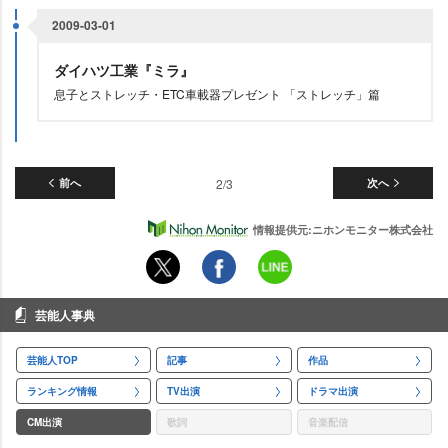
2009-03-01
ダイハツ工業『ミラ』
息子とストレッチ・ETC車載器プレゼント 「ストレッチ」篇
前へ
2/3
次へ
情報提供元:ニホンモニター株式会社
芸能人事典
芸能人TOP
記事
作品
ランキング情報
TV出演
ドラマ出演
CM出演
歌詞
音楽配信