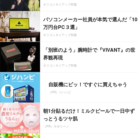
オリコンタイアップ特集
パソコンメーカー社員が本気で選んだ「10
万円台PC３選」
オリコンタイアップ特集
「別班のよう」腕時計で『VIVANT』の世
界観再現
オリコンタイアップ特集
自販機にピッ！ですぐに買えちゃう
（PR）ジハンピ
朝1分貼るだけ！ミルクピールで一日中ず
っとうるツヤ肌
（PR）サボリーノ