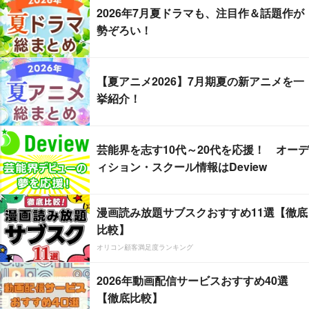
2026年7月夏ドラマも、注目作＆話題作が
勢ぞろい！
【夏アニメ2026】7月期夏の新アニメを一
挙紹介！
芸能界を志す10代～20代を応援！ オーデ
ィション・スクール情報はDeview
漫画読み放題サブスクおすすめ11選【徹底
比較】
オリコン顧客満足度ランキング
2026年動画配信サービスおすすめ40選
【徹底比較】