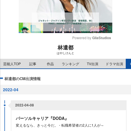
Powered by 
GliaStudios
林遣都
M
はやしけんと
u
t
芸能人TOP
記事
作品
ランキング
TV出演
ドラマ出演
e
林遣都のCM出演情報
2022-04
2022-04-08
パーソルキャリア『DODA』
変えるなら、きっと今だ。・転職希望者の2人に1人が～