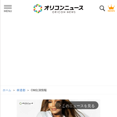
ホーム
林遣都
CM出演情報
このニュースを見る
arrow_forward_ios