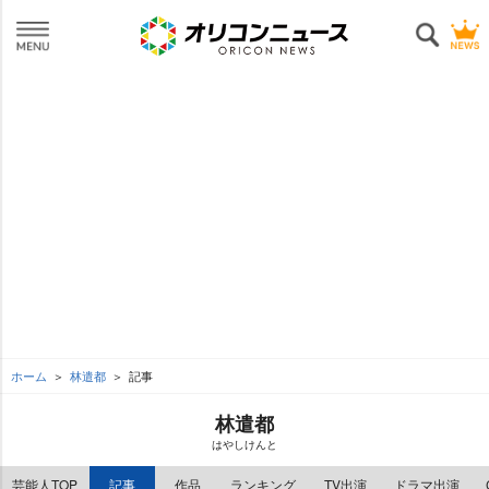
ホーム
林遣都
記事
林遣都
はやしけんと
芸能人TOP
記事
作品
ランキング
TV出演
ドラマ出演