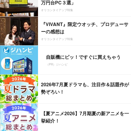
万円台PC３選」
オリコンタイアップ特集
『VIVANT』限定ウオッチ、プロデューサ
ーの感想は
オリコンタイアップ特集
自販機にピッ！ですぐに買えちゃう
（PR）ジハンピ
2026年7月夏ドラマも、注目作＆話題作が
勢ぞろい！
【夏アニメ2026】7月期夏の新アニメを一
挙紹介！