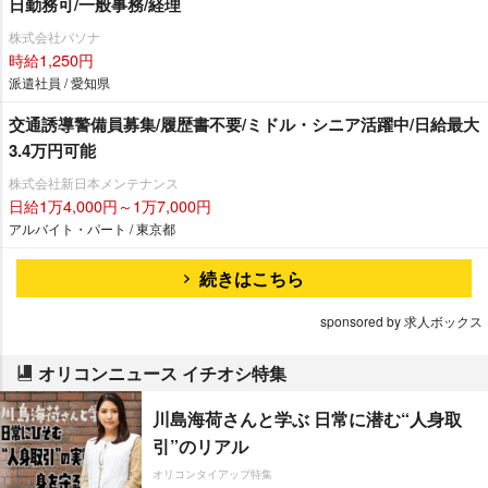
日勤務可/一般事務/経理
株式会社パソナ
時給1,250円
派遣社員 / 愛知県
交通誘導警備員募集/履歴書不要/ミドル・シニア活躍中/日給最大
3.4万円可能
株式会社新日本メンテナンス
日給1万4,000円～1万7,000円
アルバイト・パート / 東京都
続きはこちら
sponsored by 求人ボックス
オリコンニュース イチオシ特集
川島海荷さんと学ぶ 日常に潜む“人身取
引”のリアル
オリコンタイアップ特集