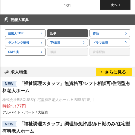
1/31
次へ
芸能人事典
芸能人TOP
記事
作品
ランキング情報
TV出演
ドラマ出演
CM出演
歌詞
音楽配信
求人特集
さらに見る
「福祉調理スタッフ」無資格可/シフト相談可/住宅型有
NEW
料老人ホーム
株式会社BISCUSS/住宅型有料老人ホーム HIBISU西豊川
時給1,177円
アルバイト・パート / 大阪府
「福祉調理スタッフ」調理師免許必須/日勤のみ/住宅型
NEW
有料老人ホーム