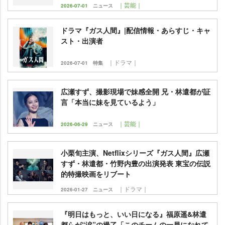
｜芸能｜
2026-07-01
ニュース
ドラマ『ガス人間』|配信情報・あらすじ・キャ
スト・出演者
｜ドラマ｜
2026-07-01
特集
広瀬すず、撮影現場で妹感全開 兄・林遣都が証
言「本当に妹を見ているよう」
｜芸能｜
2026-06-29
ニュース
小栗旬主演、Netflixシリーズ『ガス人間』広瀬
すず・林遣都・竹野内豊の出演発表 東宝の伝説
的特撮映画をリブート
｜ドラマ｜
2026-01-27
ニュース
『明日はもっと、いい日になる』福原遥&林遣
都らが“涙”の撮了「このチームの一員になれて