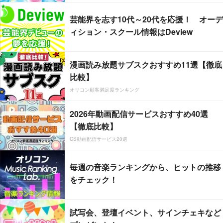
芸能界を志す10代～20代を応援！ オーデ
ィション・スクール情報はDeview
漫画読み放題サブスクおすすめ11選【徹底
比較】
オリコン顧客満足度ランキング
2026年動画配信サービスおすすめ40選
【徹底比較】
CS動画配信サービス20選
毎週の音楽ランキングから、ヒットの推移
をチェック！
試写会、登壇イベント、サインチェキなど