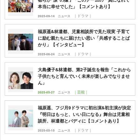
本当に幸せでした」【コメントあり】
｜ドラマ｜
2025-09-14
ニュース
福原遥&林遣都、児童相談所で見た現実 子育て
に励む親たちに届けたい思い「共感することば
かり」【インタビュー】
｜ドラマ｜
2025-06-24
ニュース
大島優子&林遣都、第2子誕生を報告「これから
子供たちと育んでいく未来が楽しみでなりませ
ん」
｜芸能｜
2025-05-27
ニュース
福原遥、フジ月9ドラマに初出演&初主演が決定
『明日はもっと、いい日になる』舞台は児童相
談所、林遣都とバディに【コメントあり】
｜ドラマ｜
2025-05-15
ニュース