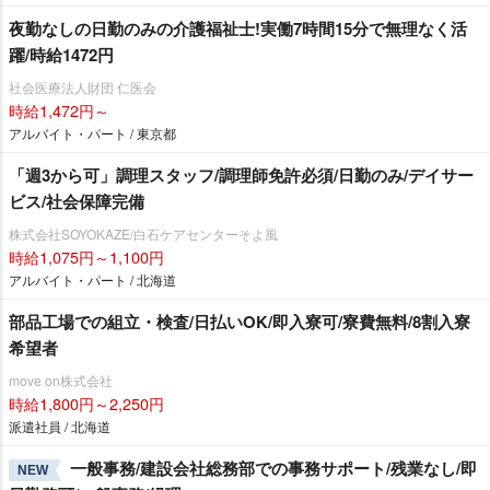
夜勤なしの日勤のみの介護福祉士!実働7時間15分で無理なく活
躍/時給1472円
社会医療法人財団 仁医会
時給1,472円～
アルバイト・パート / 東京都
「週3から可」調理スタッフ/調理師免許必須/日勤のみ/デイサー
ビス/社会保障完備
株式会社SOYOKAZE/白石ケアセンターそよ風
時給1,075円～1,100円
アルバイト・パート / 北海道
部品工場での組立・検査/日払いOK/即入寮可/寮費無料/8割入寮
希望者
move on株式会社
時給1,800円～2,250円
派遣社員 / 北海道
一般事務/建設会社総務部での事務サポート/残業なし/即
NEW