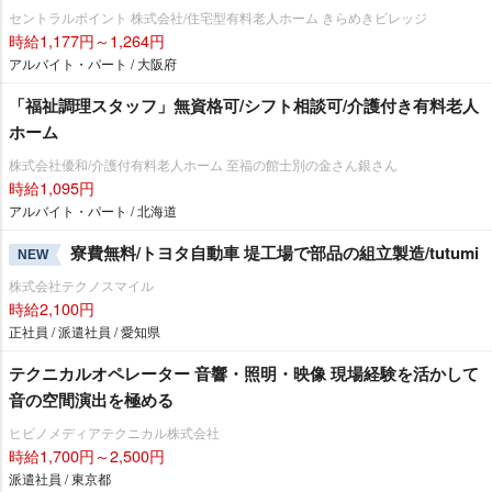
セントラルポイント 株式会社/住宅型有料老人ホーム きらめきビレッジ
時給1,177円～1,264円
アルバイト・パート / 大阪府
「福祉調理スタッフ」無資格可/シフト相談可/介護付き有料老人
ホーム
株式会社優和/介護付有料老人ホーム 至福の館士別の金さん銀さん
時給1,095円
アルバイト・パート / 北海道
寮費無料/トヨタ自動車 堤工場で部品の組立製造/tutumi
NEW
株式会社テクノスマイル
時給2,100円
正社員 / 派遣社員 / 愛知県
テクニカルオペレーター 音響・照明・映像 現場経験を活かして
音の空間演出を極める
ヒビノメディアテクニカル株式会社
時給1,700円～2,500円
派遣社員 / 東京都