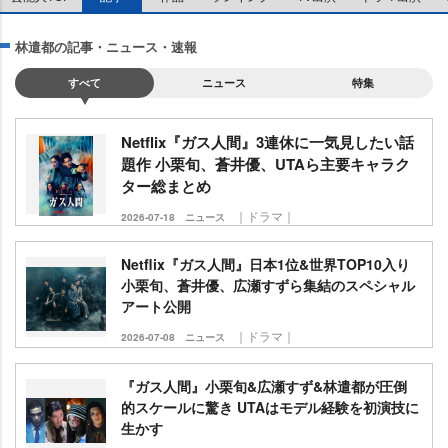
林遣都の記事・ニュース・速報
すべて
ニュース
特集
Netflix『ガス人間』3連休に一気見したい話
題作 小栗旬、蒼井優、UTAら主要キャラク
ター総まとめ
｜ドラマ｜
2026-07-18
ニュース
Netflix『ガス人間』日本1位&世界TOP10入り
小栗旬、蒼井優、広瀬すずら集結のスペシャル
アート公開
｜ドラマ｜
2026-07-08
ニュース
『ガス人間』小栗旬&広瀬すず&林遣都が圧倒
的スケールに驚き UTAはモデル経験を初演技に
生かす