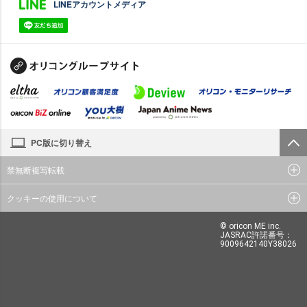
LINEアカウントメディア
PC版に切り替え
禁無断複写転載
クッキーの使用について
© oricon ME inc.
JASRAC許諾番号：
9009642140Y38026