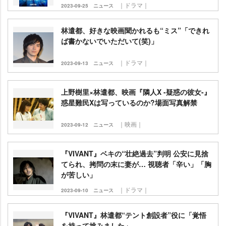
｜ドラマ｜
2023-09-25
ニュース
林遣都、好きな映画聞かれるも“ミス”「できれ
ば書かないでいただいて(笑)」
｜ドラマ｜
2023-09-13
ニュース
上野樹里×林遣都、映画『隣人X -疑惑の彼女-』
惑星難民Xは写っているのか?場面写真解禁
｜映画｜
2023-09-12
ニュース
『VIVANT』ベキの“壮絶過去”判明 公安に見捨
てられ、拷問の末に妻が… 視聴者「辛い」「胸
が苦しい」
｜ドラマ｜
2023-09-10
ニュース
『VIVANT』林遣都“テント創設者”役に「覚悟
を持って挑みました」