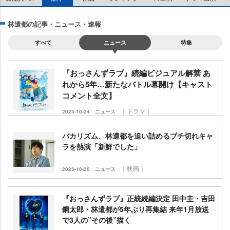
林遣都の記事・ニュース・速報
すべて
ニュース
特集
『おっさんずラブ』続編ビジュアル解禁 あ
れから5年…新たなバトル幕開け【キャスト
コメント全文】
｜ドラマ｜
2023-10-24
ニュース
バカリズム、林遣都を追い詰めるブチ切れキャ
ラを熱演「新鮮でした」
｜映画｜
2023-10-20
ニュース
『おっさんずラブ』正統続編決定 田中圭・吉田
鋼太郎・林遣都が5年ぶり再集結 来年1月放送
で3人の”その後”描く