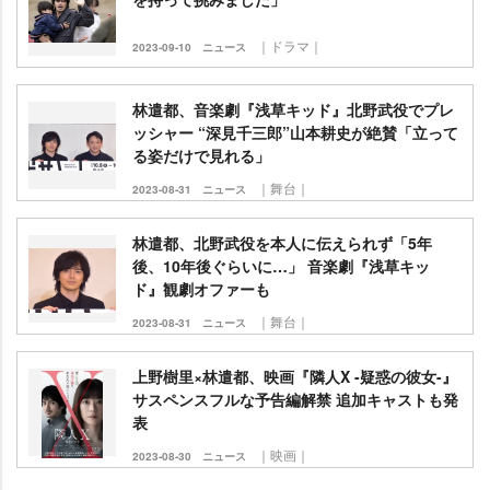
｜ドラマ｜
2023-09-10
ニュース
林遣都、音楽劇『浅草キッド』北野武役でプレ
ッシャー “深見千三郎”山本耕史が絶賛「立って
る姿だけで見れる」
｜舞台｜
2023-08-31
ニュース
林遣都、北野武役を本人に伝えられず「5年
後、10年後ぐらいに…」 音楽劇『浅草キッ
ド』観劇オファーも
｜舞台｜
2023-08-31
ニュース
上野樹里×林遣都、映画『隣人X -疑惑の彼女-』
サスペンスフルな予告編解禁 追加キャストも発
表
｜映画｜
2023-08-30
ニュース