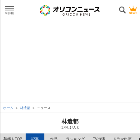
ホーム
林遣都
ニュース
林遣都
はやしけんと
芸能人TOP
記事
作品
ランキング
TV出演
ドラマ出演