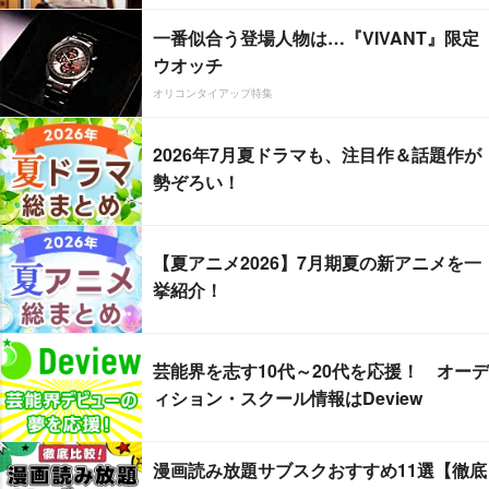
一番似合う登場人物は…『VIVANT』限定
ウオッチ
オリコンタイアップ特集
2026年7月夏ドラマも、注目作＆話題作が
勢ぞろい！
【夏アニメ2026】7月期夏の新アニメを一
挙紹介！
芸能界を志す10代～20代を応援！ オーデ
ィション・スクール情報はDeview
漫画読み放題サブスクおすすめ11選【徹底