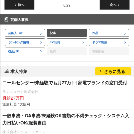
前へ
6/29
次へ
芸能人事典
芸能人TOP
記事
作品
ランキング情報
TV出演
ドラマ出演
CM出演
歌詞
音楽配信
求人特集
さらに見る
コールセンター/未経験でも月27万↑↑家電ブランドの窓口受付
ランスタッド株式会社
月給27万円
派遣社員 / 大阪府
一般事務・OA事務/未経験OK書類の不備チェック・システム入
力日払いOK/服装自由
株式会社ジャストファイン