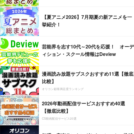
【夏アニメ2026】7月期夏の新アニメを一
挙紹介！
芸能界を志す10代～20代を応援！ オーデ
ィション・スクール情報はDeview
漫画読み放題サブスクおすすめ11選【徹底
比較】
オリコン顧客満足度ランキング
2026年動画配信サービスおすすめ40選
【徹底比較】
CS動画配信サービス20選