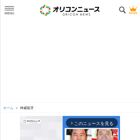
ホーム
神威龍牙
このニュースを見る
arrow_forward_ios