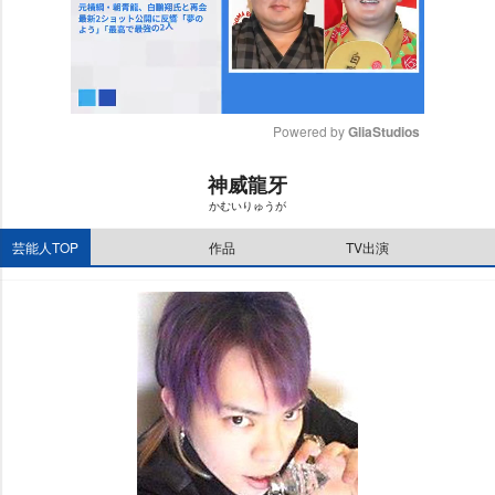
Powered by 
GliaStudios
M
神威龍牙
u
かむいりゅうが
t
e
芸能人TOP
作品
TV出演