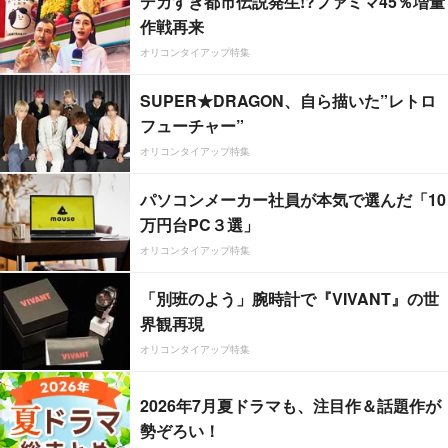
デカすぎ都市伝説発生!?ファミマ45％増量
作戦再来
オリコンタイアップ特集
SUPER★DRAGON、自ら描いた”レトロ
フューチャー”
オリコンタイアップ特集
パソコンメーカー社員が本気で選んだ「10
万円台PC３選」
オリコンタイアップ特集
「別班のよう」腕時計で『VIVANT』の世
界観再現
オリコンタイアップ特集
2026年7月夏ドラマも、注目作＆話題作が
勢ぞろい！