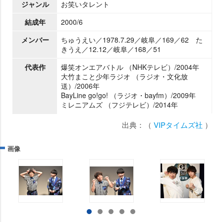
ジャンル
お笑いタレント
結成年
2000/6
メンバー
ちゅうえい／1978.7.29／岐阜／169／62 た
きうえ／12.12／岐阜／168／51
代表作
爆笑オンエアバトル （NHKテレビ）/2004年
大竹まこと少年ラジオ （ラジオ・文化放
送）/2006年
BayLine go!go! （ラジオ・bayfm）/2009年
ミレニアムズ （フジテレビ）/2014年
出典：（
VIPタイムズ社
）
画像