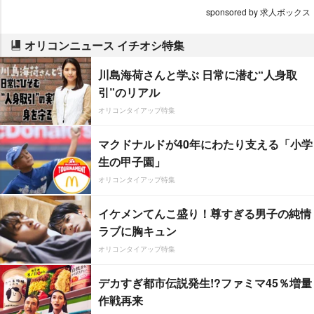
sponsored by 求人ボックス
オリコンニュース イチオシ特集
川島海荷さんと学ぶ 日常に潜む“人身取
引”のリアル
オリコンタイアップ特集
マクドナルドが40年にわたり支える「小学
生の甲子園」
オリコンタイアップ特集
イケメンてんこ盛り！尊すぎる男子の純情
ラブに胸キュン
オリコンタイアップ特集
デカすぎ都市伝説発生!?ファミマ45％増量
作戦再来