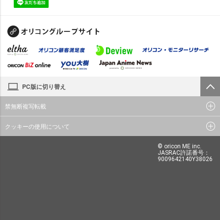
PC版に切り替え
禁無断複写転載
クッキーの使用について
© oricon ME inc.
JASRAC許諾番号：
9009642140Y38026