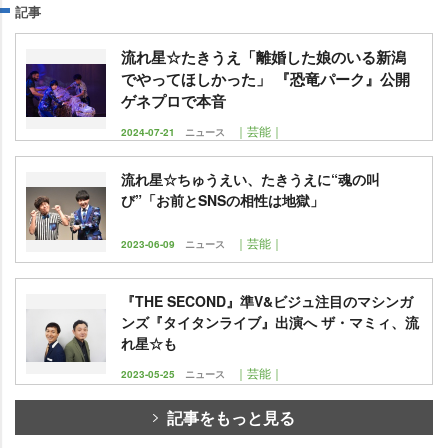
記事
流れ星☆たきうえ「離婚した娘のいる新潟
でやってほしかった」 『恐竜パーク』公開
ゲネプロで本音
｜芸能｜
2024-07-21
ニュース
流れ星☆ちゅうえい、たきうえに“魂の叫
び”「お前とSNSの相性は地獄」
｜芸能｜
2023-06-09
ニュース
『THE SECOND』準V&ビジュ注目のマシンガ
ンズ『タイタンライブ』出演へ ザ・マミィ、流
れ星☆も
｜芸能｜
2023-05-25
ニュース
記事をもっと見る