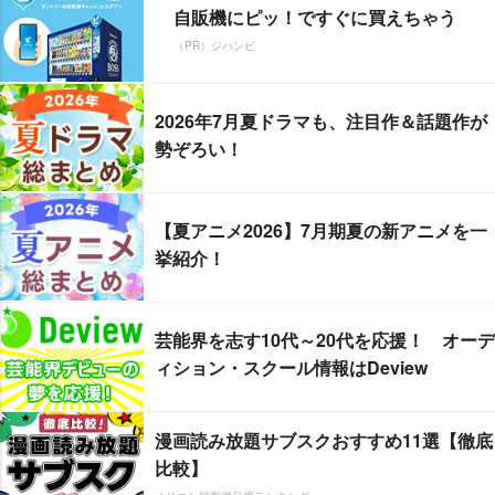
自販機にピッ！ですぐに買えちゃう
（PR）ジハンピ
2026年7月夏ドラマも、注目作＆話題作が
勢ぞろい！
【夏アニメ2026】7月期夏の新アニメを一
挙紹介！
芸能界を志す10代～20代を応援！ オーデ
ィション・スクール情報はDeview
漫画読み放題サブスクおすすめ11選【徹底
比較】