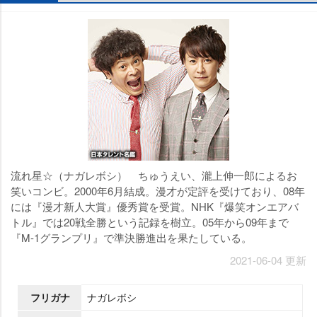
流れ星☆（ナガレボシ） ちゅうえい、瀧上伸一郎によるお
笑いコンビ。2000年6月結成。漫才が定評を受けており、08年
には『漫才新人大賞』優秀賞を受賞。NHK『爆笑オンエアバ
トル』では20戦全勝という記録を樹立。05年から09年まで
『M-1グランプリ』で準決勝進出を果たしている。
2021-06-04 更新
フリガナ
ナガレボシ