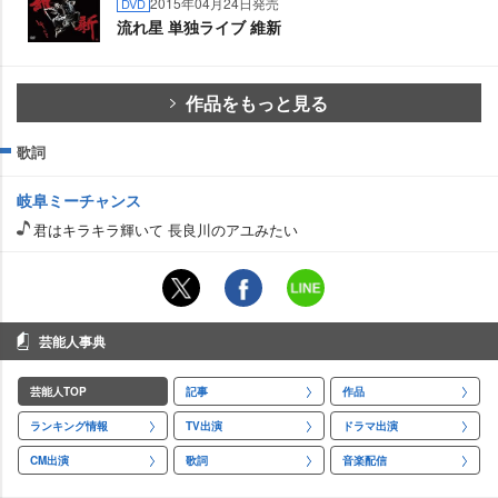
2015年04月24日発売
DVD
流れ星 単独ライブ 維新
作品をもっと見る
歌詞
岐阜ミーチャンス
君はキラキラ輝いて 長良川のアユみたい
芸能人事典
芸能人TOP
記事
作品
ランキング情報
TV出演
ドラマ出演
CM出演
歌詞
音楽配信