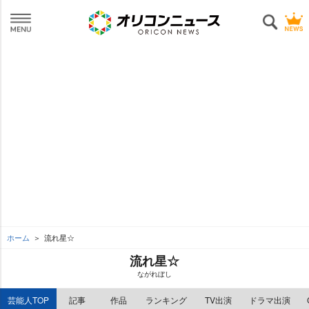
ホーム
流れ星☆
流れ星☆
ながれぼし
芸能人TOP
記事
作品
ランキング
TV出演
ドラマ出演