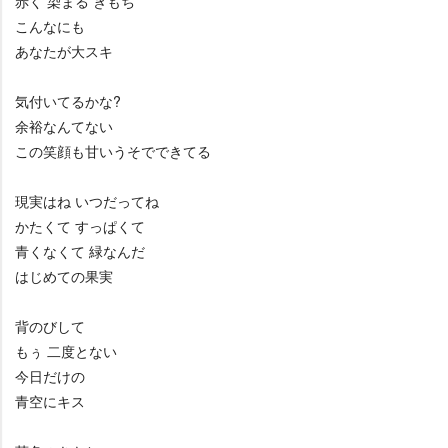
赤く 染まる きもち
こんなにも
あなたが大スキ
気付いてるかな?
余裕なんてない
この笑顔も甘いうそでできてる
現実はね いつだってね
かたくて すっぱくて
青くなくて 緑なんだ
はじめての果実
背のびして
もぅ 二度とない
今日だけの
青空にキス