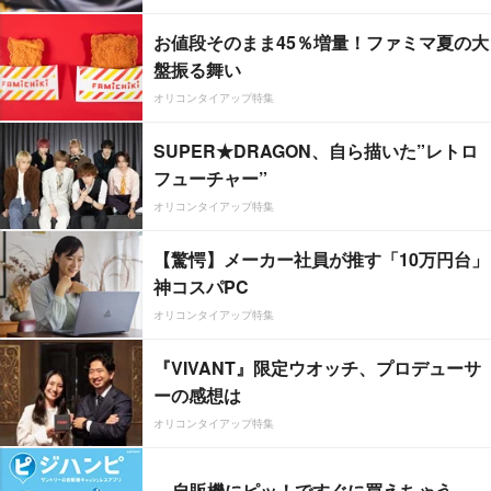
お値段そのまま45％増量！ファミマ夏の大
盤振る舞い
オリコンタイアップ特集
SUPER★DRAGON、自ら描いた”レトロ
フューチャー”
オリコンタイアップ特集
【驚愕】メーカー社員が推す「10万円台」
神コスパPC
オリコンタイアップ特集
『VIVANT』限定ウオッチ、プロデューサ
ーの感想は
オリコンタイアップ特集
自販機にピッ！ですぐに買えちゃう