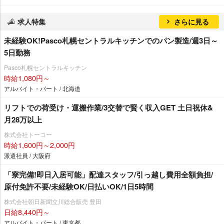
求人特集
さらに見る
未経験OK!Pasco札幌セントラルキッチンでのパン製造/週3日～
5日勤務
Pasco札幌セントラルキッチン
時給1,080円～
アルバイト・パート / 北海道
リフトでの荷受け・運搬作業/3交替で賢く収入GET 土日祝休&
月28万以上
株式会社トーコー
時給1,600円～2,000円
派遣社員 / 大阪府
「寮完備!即日入居可能」配達スタッフ/引っ越し費用全額負担/
原付免許不要/未経験OK/日払いOK/1日5時間
株式会社朝日新聞立川総合販売 豊田
日給8,440円～
アルバイト・パート / 東京都