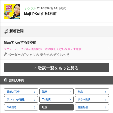
2010年07月14日発売
シングル
MajiでKoiする5秒前
新着歌詞
MajiでKoiする5秒前
ファントム・フィルム配給映画「私の優しくない先輩」主題歌
ボーダーのTシャツの 裾からのぞくおへそ
歌詞一覧をもっと見る
芸能人事典
芸能人TOP
記事
作品
ランキング情報
TV出演
ドラマ出演
CM出演
歌詞
音楽配信