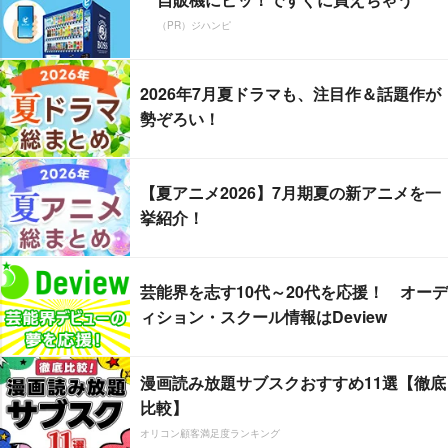
（PR）ジハンピ
2026年7月夏ドラマも、注目作＆話題作が
勢ぞろい！
【夏アニメ2026】7月期夏の新アニメを一
挙紹介！
芸能界を志す10代～20代を応援！ オーデ
ィション・スクール情報はDeview
漫画読み放題サブスクおすすめ11選【徹底
比較】
オリコン顧客満足度ランキング