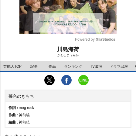
Powered by 
GliaStudios
川島海荷
M
かわしまうみか
u
t
芸能人TOP
記事
作品
ランキング
TV出演
ドラマ出演
e
苺色のきもち
作詞 :
meg rock
作曲 :
神前暁
編曲 :
神前暁