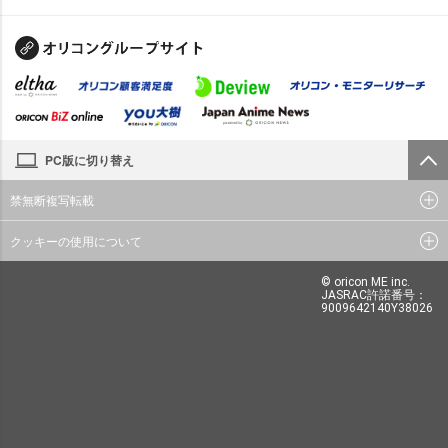
PC版に切り替え
禁無断複写転載
クッキーの使用について
© oricon ME inc.
JASRAC許諾番号：
9009642140Y38026