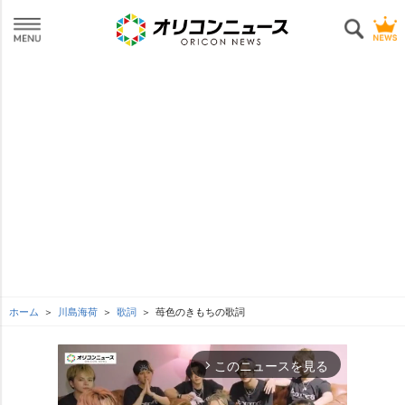
ホーム
川島海荷
歌詞
苺色のきもちの歌詞
このニュースを見る
arrow_forward_ios