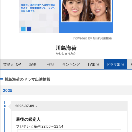
Powered by 
GliaStudios
川島海荷
M
かわしまうみか
u
t
芸能人TOP
記事
作品
ランキング
TV出演
ドラマ出演
e
川島海荷のドラマ出演情報
2025
2025-07-09～
最後の鑑定人
フジテレビ系列 22:00～22:54