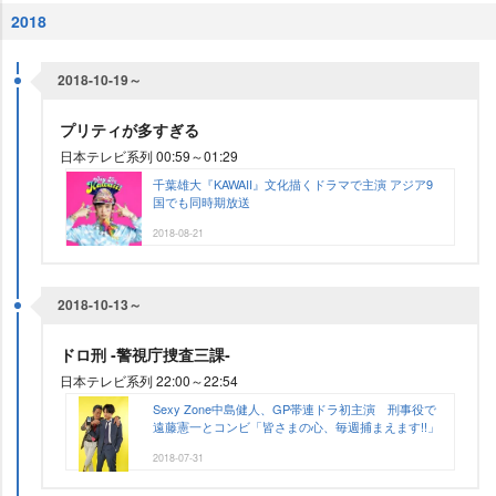
2018
2018-10-19～
プリティが多すぎる
日本テレビ系列 00:59～01:29
千葉雄大『KAWAII』文化描くドラマで主演 アジア9
国でも同時期放送
2018-08-21
2018-10-13～
ドロ刑 ‐警視庁捜査三課‐
日本テレビ系列 22:00～22:54
Sexy Zone中島健人、GP帯連ドラ初主演 刑事役で
遠藤憲一とコンビ「皆さまの心、毎週捕まえます!!」
2018-07-31