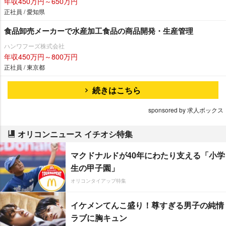
年収450万円～650万円
正社員 / 愛知県
食品卸売メーカーで水産加工食品の商品開発・生産管理
ハンワフーズ株式会社
年収450万円～800万円
正社員 / 東京都
続きはこちら
sponsored by 求人ボックス
オリコンニュース イチオシ特集
マクドナルドが40年にわたり支える「小学
生の甲子園」
オリコンタイアップ特集
イケメンてんこ盛り！尊すぎる男子の純情
ラブに胸キュン