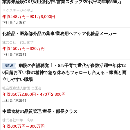
業界未経験OK!採用強化中!/営業スタッフ/20代平均年収555万
ネクステージ摂津店
年収448万円～901万6,000円
正社員 / 大阪府
化粧品・医薬部外品の薬事/業務用ヘアケア化粧品メーカー
株式会社千代田化学
年収450万円～620万円
正社員 / 東京都
病院の言語聴覚士・ST/子育て世代が多数活躍中年休12
NEW
0日超お互い様の精神で急な休みもフォローし合える・家庭と両
立しやすい職場
社会医療法人財団 仁医会
年収350万2,800円～470万2,800円
正社員 / 東京都
中華食材の品質管理/室長・部長クラス
株式会社中華・高橋
年収600万円～800万円