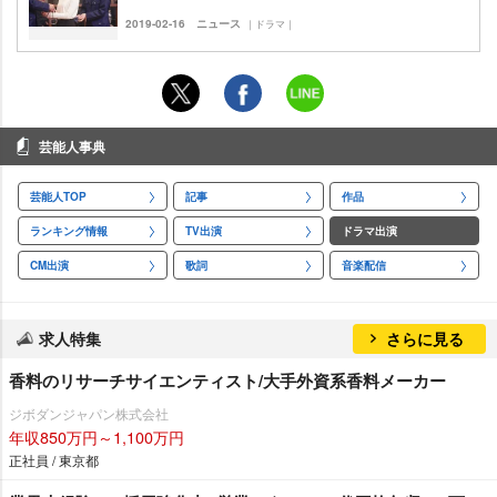
2019-02-16
ニュース
｜ドラマ｜
芸能人事典
芸能人TOP
記事
作品
ランキング情報
TV出演
ドラマ出演
CM出演
歌詞
音楽配信
求人特集
さらに見る
香料のリサーチサイエンティスト/大手外資系香料メーカー
ジボダンジャパン株式会社
年収850万円～1,100万円
正社員 / 東京都