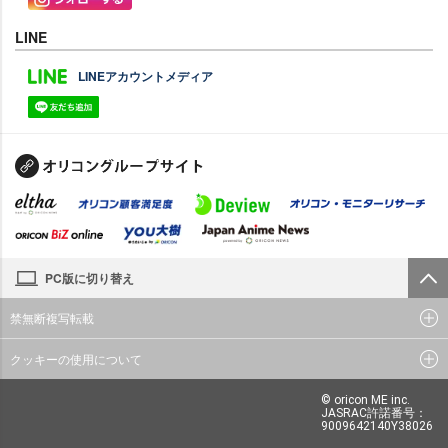
LINE
LINEアカウントメディア
PC版に切り替え
禁無断複写転載
クッキーの使用について
© oricon ME inc.
JASRAC許諾番号：
9009642140Y38026