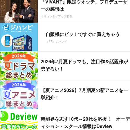
『VIVANT』限定ウオッチ、プロデューサ
ーの感想は
オリコンタイアップ特集
自販機にピッ！ですぐに買えちゃう
（PR）ジハンピ
2026年7月夏ドラマも、注目作＆話題作が
勢ぞろい！
【夏アニメ2026】7月期夏の新アニメを一
挙紹介！
芸能界を志す10代～20代を応援！ オーデ
ィション・スクール情報はDeview