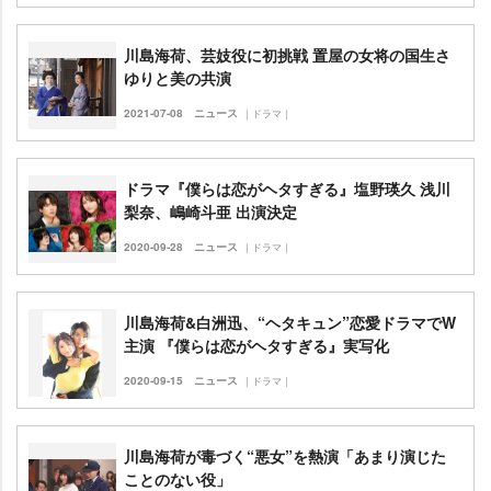
川島海荷、芸妓役に初挑戦 置屋の女将の国生さ
ゆりと美の共演
2021-07-08
ニュース
｜ドラマ｜
ドラマ『僕らは恋がヘタすぎる』塩野瑛久 浅川
梨奈、嶋崎斗亜 出演決定
2020-09-28
ニュース
｜ドラマ｜
川島海荷&白洲迅、“ヘタキュン”恋愛ドラマでW
主演 『僕らは恋がヘタすぎる』実写化
2020-09-15
ニュース
｜ドラマ｜
川島海荷が毒づく“悪女”を熱演「あまり演じた
ことのない役」