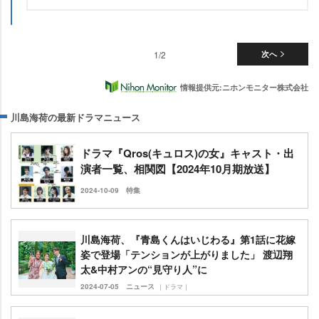
1/2
次へ
情報提供元:ニホンモニター株式会社
川島海荷の最新ドラマニュース
ドラマ『Qros(キュロス)の女』キャスト・出
演者一覧、相関図【2024年10月期放送】
2024-10-09
特集
川島海荷、『青島くんはいじわる』第1話に花嫁
姿で登場「テンションが上がりました」 渡辺翔
太&中村アンの“見守り人”に
2024-07-05
ニュース
｜ドラマ｜