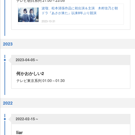
テレビ朝日系列 21:00～23:05
波瑠、松本清張作品に初出演＆主演 木村佳乃と朝
ドラ『あさが来た』以来8年ぶり競演
2023-10-31
2023
2023-04-05～
何かおかしい2
テレビ東京系列 01:00～01:30
2022
2022-02-15～
liar