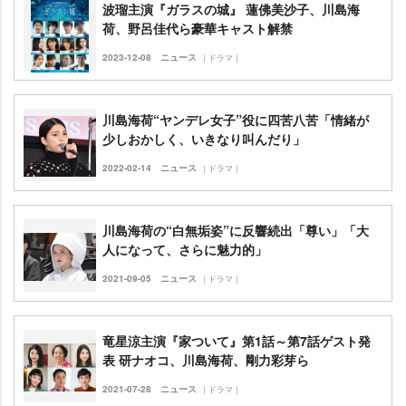
波瑠主演『ガラスの城』 蓮佛美沙子、川島海
荷、野呂佳代ら豪華キャスト解禁
2023-12-08
ニュース
｜ドラマ｜
川島海荷“ヤンデレ女子”役に四苦八苦「情緒が
少しおかしく、いきなり叫んだり」
2022-02-14
ニュース
｜ドラマ｜
川島海荷の“白無垢姿”に反響続出「尊い」「大
人になって、さらに魅力的」
2021-09-05
ニュース
｜ドラマ｜
竜星涼主演『家ついて』第1話～第7話ゲスト発
表 研ナオコ、川島海荷、剛力彩芽ら
2021-07-28
ニュース
｜ドラマ｜