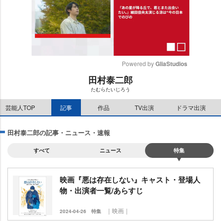
Powered by 
GliaStudios
田村泰二郎
M
たむらたいじろう
u
t
芸能人TOP
記事
作品
TV出演
ドラマ出演
e
田村泰二郎の記事・ニュース・速報
すべて
ニュース
特集
映画『悪は存在しない』キャスト・登場人
物・出演者一覧/あらすじ
｜映画｜
2024-04-26
特集