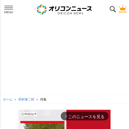
ホーム
田村泰二郎
特集
このニュースを見る
arrow_forward_ios