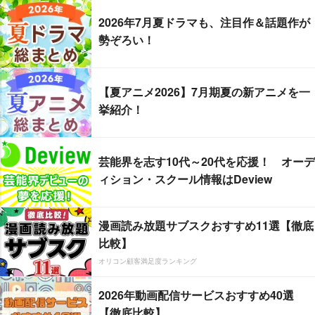
2026年7月夏ドラマも、注目作＆話題作が
勢ぞろい！
【夏アニメ2026】7月期夏の新アニメを一
挙紹介！
芸能界を志す10代～20代を応援！ オーデ
ィション・スクール情報はDeview
漫画読み放題サブスクおすすめ11選【徹底
比較】
オリコン顧客満足度ランキング
2026年動画配信サービスおすすめ40選
【徹底比較】