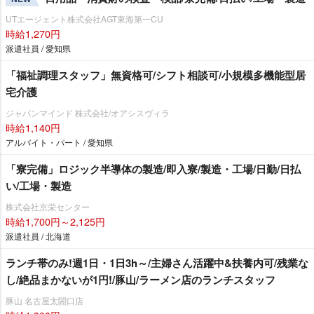
UTエージェント株式会社AGT東海第一CU
時給1,270円
派遣社員 / 愛知県
「福祉調理スタッフ」無資格可/シフト相談可/小規模多機能型居
宅介護
ジャパンマインド 株式会社/オアシスヴィラ
時給1,140円
アルバイト・パート / 愛知県
「寮完備」ロジック半導体の製造/即入寮/製造・工場/日勤/日払
い/工場・製造
株式会社京栄センター
時給1,700円～2,125円
派遣社員 / 北海道
ランチ帯のみ!週1日・1日3h～/主婦さん活躍中&扶養内可/残業な
し/絶品まかないが1円!/豚山/ラーメン店のランチスタッフ
豚山 名古屋太閤口店