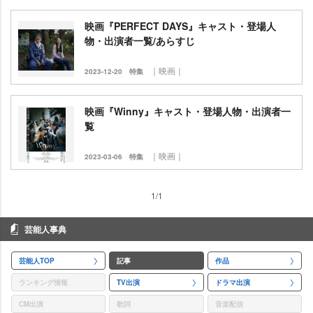
映画『PERFECT DAYS』キャスト・登場人
物・出演者一覧/あらすじ
｜映画｜
2023-12-20
特集
映画『Winny』キャスト・登場人物・出演者一
覧
｜映画｜
2023-03-06
特集
1/1
芸能人事典
芸能人TOP
記事
作品
ランキング情報
TV出演
ドラマ出演
CM出演
歌詞
音楽配信