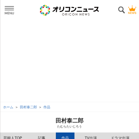
ホーム
田村泰二郎
作品
田村泰二郎
たむらたいじろう
芸能人TOP
記事
作品
TV出演
ドラマ出演