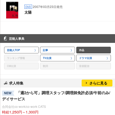
2007年03月23日発売
DVD
太陽
芸能人事典
芸能人TOP
記事
作品
ランキング情報
TV出演
ドラマ出演
CM出演
歌詞
音楽配信
求人特集
さらに見る
「週2から可」調理スタッフ/調理師免許必須/午前のみ/
NEW
デイサービス
合同会社co-work/co-work CATS
時給1,250円～1,300円