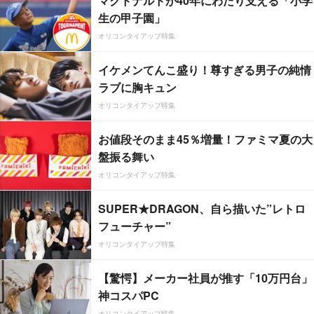
マクドナルドが40年にわたり支える「小学
生の甲子園」
オリコンタイアップ特集
イケメンてんこ盛り！尊すぎる男子の純情
ラブに胸キュン
オリコンタイアップ特集
お値段そのまま45％増量！ファミマ夏の大
盤振る舞い
オリコンタイアップ特集
SUPER★DRAGON、自ら描いた”レトロ
フューチャー”
オリコンタイアップ特集
【驚愕】メーカー社員が推す「10万円台」
神コスパPC
オリコンタイアップ特集