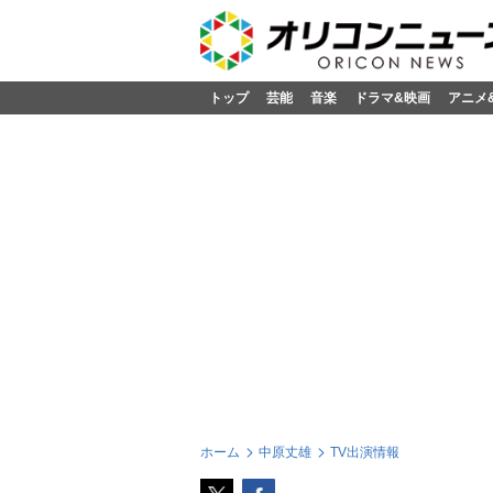
トップ
芸能
音楽
ドラマ&映画
アニメ
ホーム
中原丈雄
TV出演情報