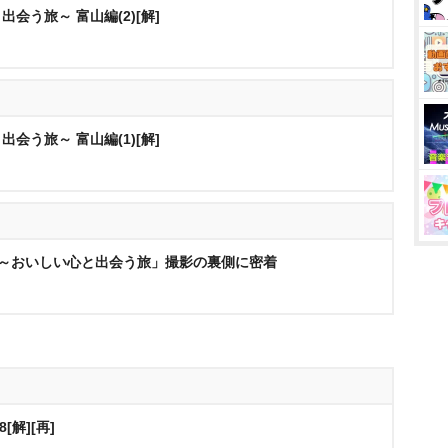
会う旅～ 富山編(2)[解]
会う旅～ 富山編(1)[解]
コト～おいしい心と出会う旅」撮影の裏側に密着
[解][再]