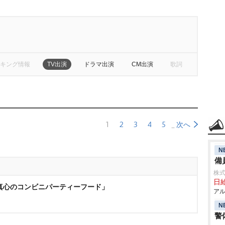
キング情報
TV出演
ドラマ出演
CM出演
歌詞
1
2
3
4
5
次へ
N
備
株式
日給
)「真心のコンビニパーティーフード」
アル
N
警