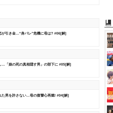
引き金…“身バレ”危機に母は? #06[解]
…「娘の死の真相隠す男」の部下に #05[解]
た男を許さない…母の復讐心再燃! #04[解]