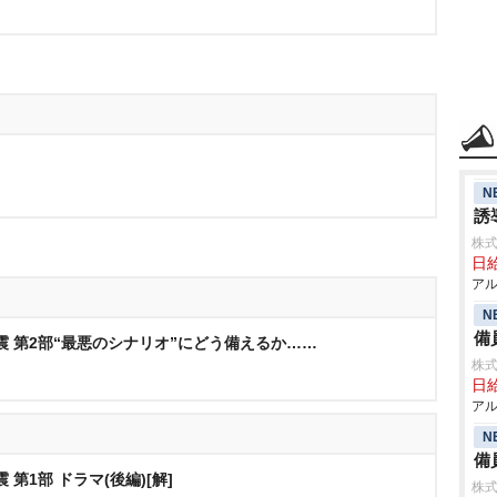
N
誘
株式
日給
アル
N
備
震 第2部“最悪のシナリオ”にどう備えるか……
株式
日給
アル
N
備
第1部 ドラマ(後編)[解]
株式