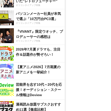
いた”レトロフューチャー”
オリコンタイアップ特集
パソコンメーカー社員が本気
で選ぶ「10万円台PC3選」
オリコンタイアップ特集
『VIVANT』限定ウオッチ、プ
ロデューサーの感想は
オリコンタイアップ特集
2026年7月夏ドラマも、注目
作＆話題作が勢ぞろい！
【夏アニメ2026】7月期夏の
新アニメを一挙紹介！
芸能界を志す10代～20代を応
援！オーディション・スクー
ル情報はDeview
漫画読み放題サブスクおすす
め11選【徹底比較】