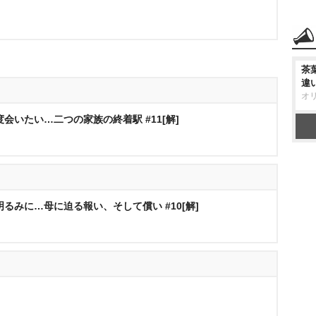
茶
違
オ
会いたい…二つの家族の終着駅 #11[解]
るみに…母に迫る報い、そして償い #10[解]
]