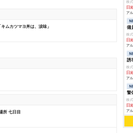
株式
日給
アル
N
1)「キムカツマヨ丼は、涙味」
備
株式
日給
アル
N
誘
株式
日給
アル
N
警
株式
日給
アル
州場所 七日目