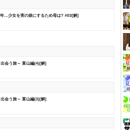
年…少女を実の娘にするため母は? #03[解]
会う旅～ 富山編(4)[解]
会う旅～ 富山編(3)[解]