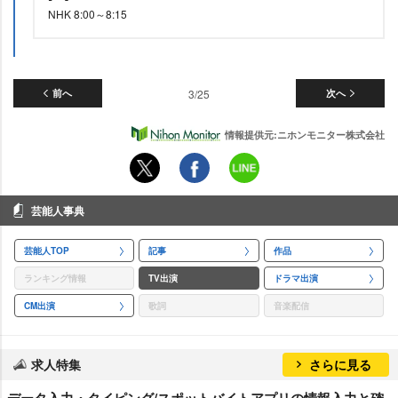
NHK 8:00～8:15
前へ
3/25
次へ
情報提供元:ニホンモニター株式会社
芸能人事典
芸能人TOP
記事
作品
ランキング情報
TV出演
ドラマ出演
CM出演
歌詞
音楽配信
求人特集
さらに見る