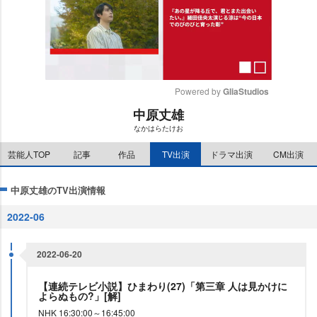
Powered by 
GliaStudios
中原丈雄
M
なかはらたけお
u
t
芸能人TOP
記事
作品
TV出演
ドラマ出演
CM出演
e
中原丈雄のTV出演情報
2022-06
2022-06-20
【連続テレビ小説】ひまわり(27)「第三章 人は見かけに
よらぬもの?」[解]
NHK 16:30:00～16:45:00