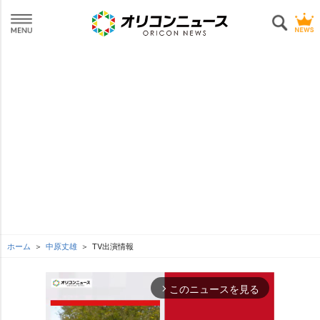
ホーム
中原丈雄
TV出演情報
このニュースを見る
arrow_forward_ios