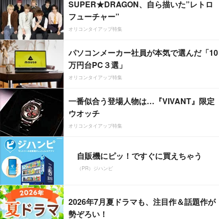
SUPER★DRAGON、自ら描いた”レトロ
フューチャー”
オリコンタイアップ特集
パソコンメーカー社員が本気で選んだ「10
万円台PC３選」
オリコンタイアップ特集
一番似合う登場人物は…『VIVANT』限定
ウオッチ
オリコンタイアップ特集
自販機にピッ！ですぐに買えちゃう
（PR）ジハンピ
2026年7月夏ドラマも、注目作＆話題作が
勢ぞろい！