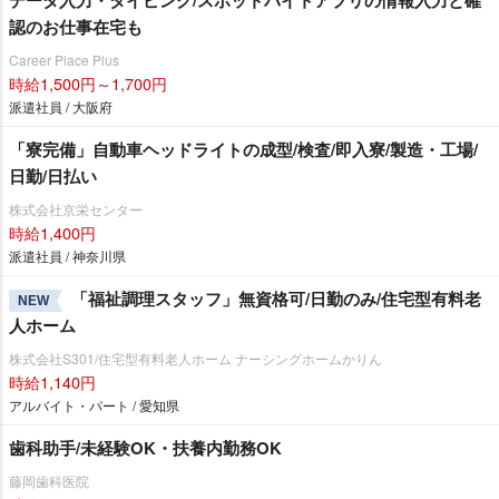
データ入力・タイピング/スポットバイトアプリの情報入力と確
認のお仕事在宅も
Career Place Plus
時給1,500円～1,700円
派遣社員 / 大阪府
「寮完備」自動車ヘッドライトの成型/検査/即入寮/製造・工場/
日勤/日払い
株式会社京栄センター
時給1,400円
派遣社員 / 神奈川県
「福祉調理スタッフ」無資格可/日勤のみ/住宅型有料老
NEW
人ホーム
株式会社S301/住宅型有料老人ホーム ナーシングホームかりん
時給1,140円
アルバイト・パート / 愛知県
歯科助手/未経験OK・扶養内勤務OK
藤岡歯科医院