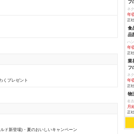
フ
ネ
年収
正社
食
品
ハ
年収
正社
業
フ
ネ
わくプレゼント
年収
正社
物
名
月
正社
ールド新登場)・夏のおいしいキャンペーン