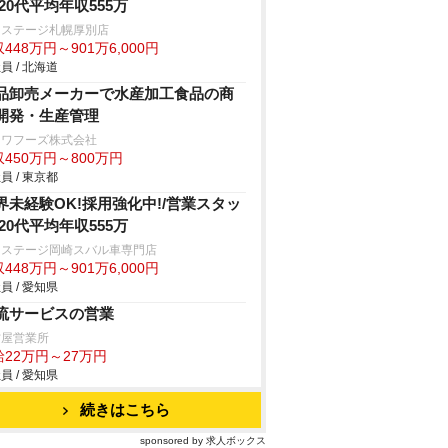
/20代平均年収555万
クステージ札幌厚別店
448万円～901万6,000円
員 / 北海道
品卸売メーカーで水産加工食品の商
開発・生産管理
ンワフーズ株式会社
450万円～800万円
員 / 東京都
界未経験OK!採用強化中!/営業スタッ
/20代平均年収555万
クステージ岡崎スバル車専門店
448万円～901万6,000円
員 / 愛知県
流サービスの営業
古屋営業所
給22万円～27万円
員 / 愛知県
続きはこちら
sponsored by 求人ボックス