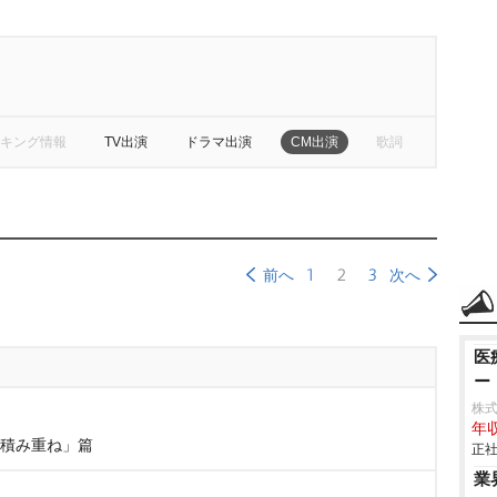
キング情報
TV出演
ドラマ出演
CM出演
歌詞
1
2
3
前へ
次へ
医
ー
株式
年収
の積み重ね」篇
正社
業