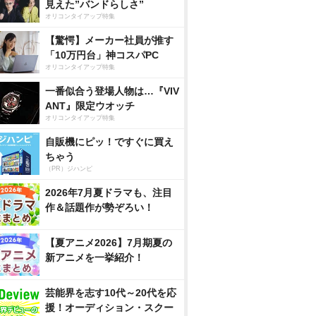
見えた”バンドらしさ”
オリコンタイアップ特集
【驚愕】メーカー社員が推す
「10万円台」神コスパPC
オリコンタイアップ特集
一番似合う登場人物は…『VIV
ANT』限定ウオッチ
オリコンタイアップ特集
自販機にピッ！ですぐに買え
ちゃう
（PR）ジハンピ
2026年7月夏ドラマも、注目
作＆話題作が勢ぞろい！
【夏アニメ2026】7月期夏の
新アニメを一挙紹介！
芸能界を志す10代～20代を応
援！オーディション・スクー