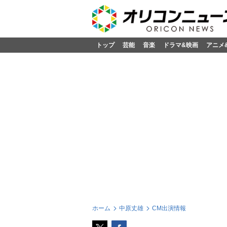
トップ
芸能
音楽
ドラマ&映画
アニメ
ホーム
中原丈雄
CM出演情報