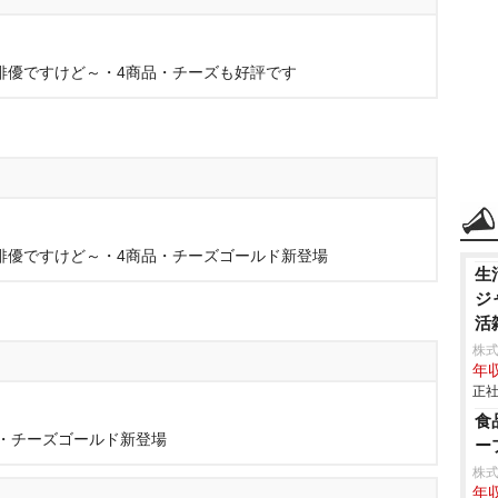
ll Talk・俳優ですけど～・4商品・チーズも好評です
all Talk・俳優ですけど～・4商品・チーズゴールド新登場
生
ジ
活
株
年収
正社
食
・チーズゴールド新登場
ー
株
年収