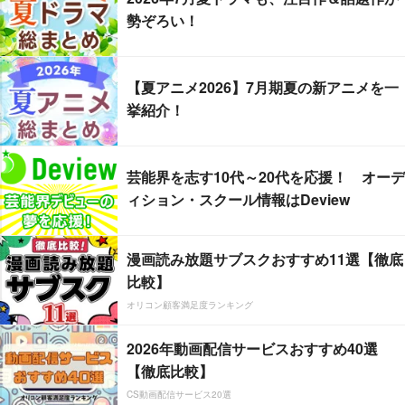
勢ぞろい！
【夏アニメ2026】7月期夏の新アニメを一
挙紹介！
芸能界を志す10代～20代を応援！ オーデ
ィション・スクール情報はDeview
漫画読み放題サブスクおすすめ11選【徹底
比較】
オリコン顧客満足度ランキング
2026年動画配信サービスおすすめ40選
【徹底比較】
CS動画配信サービス20選