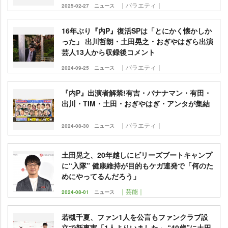
｜バラエティ｜
2025-02-27
ニュース
16年ぶり『内P』復活SPは「とにかく懐かしか
った」 出川哲朗・土田晃之・おぎやはぎら出演
芸人13人から収録後コメント
｜バラエティ｜
2024-09-25
ニュース
『内P』出演者解禁!有吉・バナナマン・有田・
出川・TIM・土田・おぎやはぎ・アンタが集結
｜バラエティ｜
2024-08-30
ニュース
土田晃之、20年越しにビリーズブートキャンプ
に“入隊” 健康維持が目的もケガ連発で「何のた
めにやってるんだろう」
｜芸能｜
2024-08-01
ニュース
若槻千夏、ファン1人を公言もファンクラブ設
立で新事実「1人よりいました」 “40歳”に土田