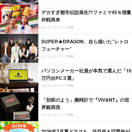
デカすぎ都市伝説発生!?ファミマ45％増量
作戦再来
オリコンタイアップ特集
SUPER★DRAGON、自ら描いた”レトロ
フューチャー”
オリコンタイアップ特集
パソコンメーカー社員が本気で選んだ「10
万円台PC３選」
オリコンタイアップ特集
「別班のよう」腕時計で『VIVANT』の世
界観再現
オリコンタイアップ特集
2026年7月夏ドラマも、注目作＆話題作が