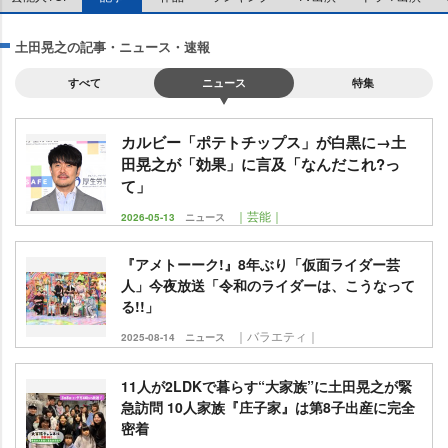
土田晃之の記事・ニュース・速報
すべて
ニュース
特集
カルビー「ポテトチップス」が白黒に→土
田晃之が「効果」に言及「なんだこれ?っ
て」
｜芸能｜
2026-05-13
ニュース
『アメトーーク!』8年ぶり「仮面ライダー芸
人」今夜放送「令和のライダーは、こうなって
る!!」
｜バラエティ｜
2025-08-14
ニュース
11人が2LDKで暮らす“大家族”に土田晃之が緊
急訪問 10人家族『庄子家』は第8子出産に完全
密着