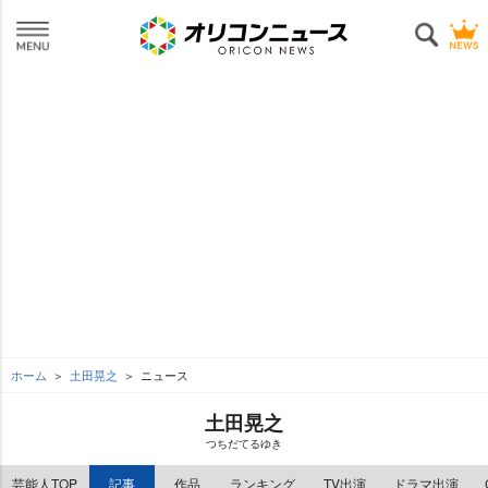
ホーム
土田晃之
ニュース
土田晃之
つちだてるゆき
芸能人TOP
記事
作品
ランキング
TV出演
ドラマ出演