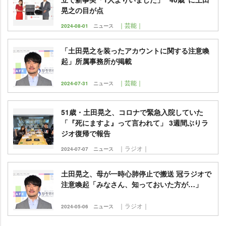
晃之の目が点
｜芸能｜
2024-08-01
ニュース
「土田晃之を装ったアカウントに関する注意喚
起」所属事務所が掲載
｜芸能｜
2024-07-31
ニュース
51歳・土田晃之、コロナで緊急入院していた
「『死にますよ』って言われて」 3週間ぶりラ
ジオ復帰で報告
｜ラジオ｜
2024-07-07
ニュース
土田晃之、母が一時心肺停止で搬送 冠ラジオで
注意喚起「みなさん、知っておいた方が…」
｜ラジオ｜
2024-05-06
ニュース