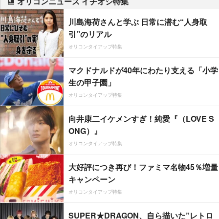
オリコンニュース イチオシ特集
川島海荷さんと学ぶ 日常に潜む“人身取
引”のリアル
オリコンタイアップ特集
マクドナルドが40年にわたり支える「小学
生の甲子園」
オリコンタイアップ特集
向井康二イケメンすぎ！純愛『（LOVE S
ONG）』
オリコンタイアップ特集
大好評につき再び！ファミマ名物45％増量
キャンペーン
オリコンタイアップ特集
SUPER★DRAGON、自ら描いた”レトロ