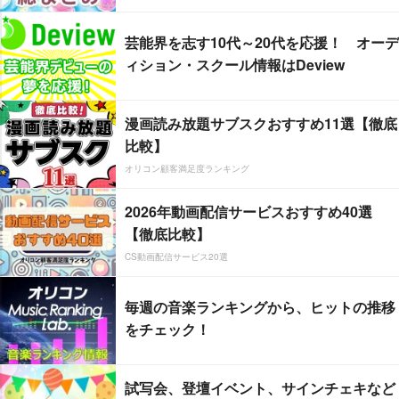
芸能界を志す10代～20代を応援！ オーデ
ィション・スクール情報はDeview
漫画読み放題サブスクおすすめ11選【徹底
比較】
オリコン顧客満足度ランキング
2026年動画配信サービスおすすめ40選
【徹底比較】
CS動画配信サービス20選
毎週の音楽ランキングから、ヒットの推移
をチェック！
試写会、登壇イベント、サインチェキなど