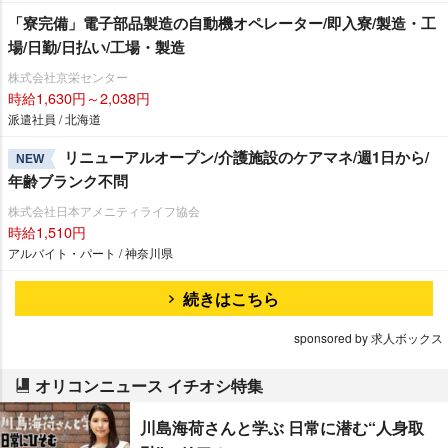
「寮完備」電子部品製造の自動機オペレーター/即入寮/製造・工
場/日勤/日払い/工場・製造
株式会社京栄センター
時給1,630円～2,038円
派遣社員 / 北海道
リニューアルオープン/介護施設のケアマネ/週1日から/
NEW
年齢ブランク不問
株式会社日本アメニティライフ協会
時給1,510円
アルバイト・パート / 神奈川県
続きはこちら
sponsored by 求人ボックス
オリコンニュース イチオシ特集
川島海荷さんと学ぶ 日常に潜む“人身取