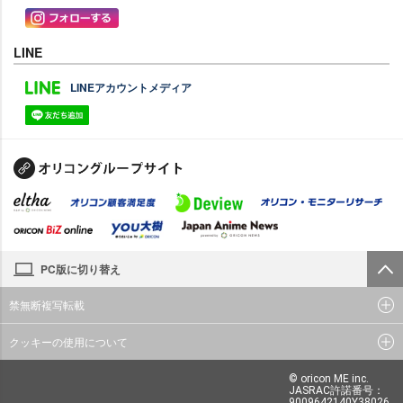
LINE
LINEアカウントメディア
PC版に切り替え
禁無断複写転載
クッキーの使用について
© oricon ME inc.
JASRAC許諾番号：
9009642140Y38026