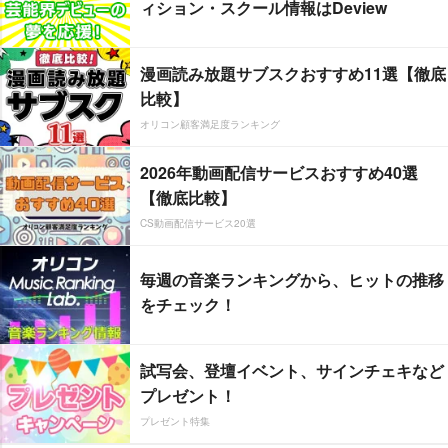
ィション・スクール情報はDeview
漫画読み放題サブスクおすすめ11選【徹底
比較】
オリコン顧客満足度ランキング
2026年動画配信サービスおすすめ40選
【徹底比較】
CS動画配信サービス20選
毎週の音楽ランキングから、ヒットの推移
をチェック！
試写会、登壇イベント、サインチェキなど
プレゼント！
プレゼント特集