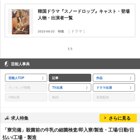
韓国ドラマ『スノードロップ』キャスト・登場
人物・出演者一覧
｜ドラマ｜
2023-08-23
特集
1/1
芸能人事典
芸能人TOP
記事
作品
ランキング情報
TV出演
ドラマ出演
CM出演
歌詞
音楽配信
求人特集
さらに見る
「寮完備」殺菌前の牛乳の細菌検査/即入寮/製造・工場/日勤/日
払い/工場・製造