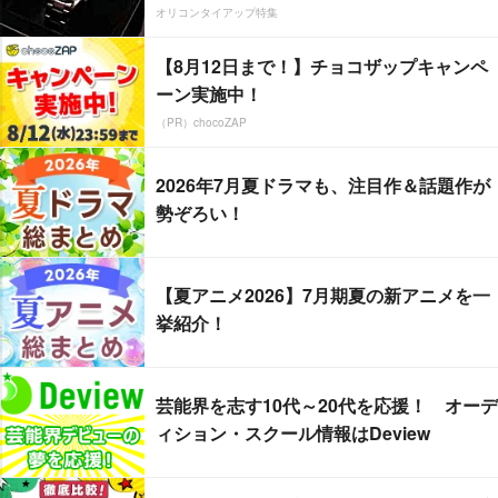
オリコンタイアップ特集
【8月12日まで！】チョコザップキャンペ
ーン実施中！
（PR）chocoZAP
2026年7月夏ドラマも、注目作＆話題作が
勢ぞろい！
【夏アニメ2026】7月期夏の新アニメを一
挙紹介！
芸能界を志す10代～20代を応援！ オーデ
ィション・スクール情報はDeview