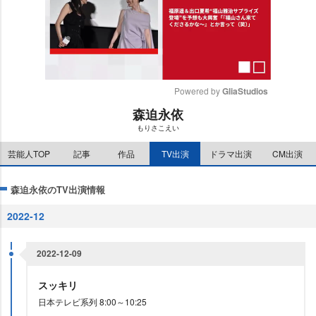
Powered by 
GliaStudios
森迫永依
M
もりさこえい
u
t
芸能人TOP
記事
作品
TV出演
ドラマ出演
CM出演
e
森迫永依のTV出演情報
2022-12
2022-12-09
スッキリ
日本テレビ系列 8:00～10:25