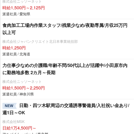
株式会社ニッソーネット
時給1,500円～2,125円
派遣社員 / 愛知県
食肉加工工場内作業スタッフ/残業少なめ/夜勤専属/月収25万円
以上可
株式会社ジャパンクリエイト北日本事業統括部
時給1,250円
派遣社員 / 北海道
力仕事少なめの介護職/年齢不問/50代以上が活躍中/小田原市内
に勤務地多数 2カ月～長期
株式会社ニッソーネット
時給1,500円～2,250円
派遣社員 / 神奈川県
日勤・四ツ木駅周辺の交通誘導警備員/入社祝い金あり/
NEW
週1日～OK
株式会社MSK
日給1万4,500円～
アルバイト・パート / 東京都