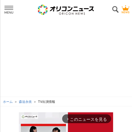
ホーム
森迫永依
TV出演情報
このニュースを見る
arrow_forward_ios