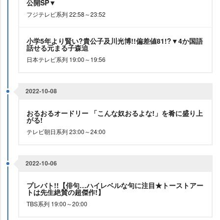
公開SP▼
フジテレビ系列 22:58～23:52
小学5年より賢い?貴公子及川光博!!偏差値81!?▼4か国語
話せる元まる子森迫
日本テレビ系列 19:00～19:56
2022-10-08
おるおるオードリー 「こんな奴おるよな!」を肴に盛り上
がる!
テレビ朝日系列 23:00～24:00
2022-10-06
プレバト!!【俳句…ハイレベルな句に注目★トーストアー
トは先生絶賛の超傑作!】
TBS系列 19:00～20:00