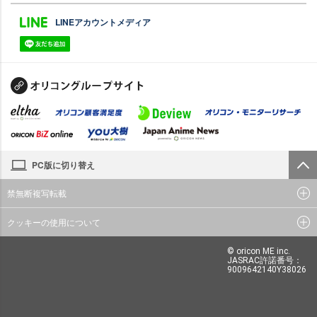
LINEアカウントメディア
PC版に切り替え
禁無断複写転載
クッキーの使用について
© oricon ME inc.
JASRAC許諾番号：
9009642140Y38026