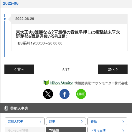
2022-06
2022-06-29
東大王★8連勝なる?▽最後の音速早押しは衝撃結末▽永
野芽郁&西島秀俊がSP出題!
TBS系列 19:00:00～20:00:00
前へ
5/17
次へ
情報提供元:ニホンモニター株式会社
芸能人事典
芸能人TOP
記事
作品
ランキング情報
TV出演
ドラマ出演