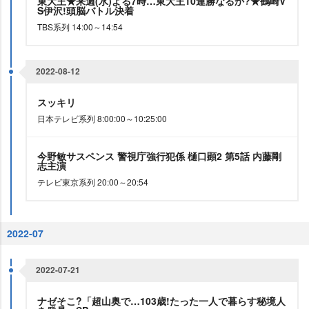
東大王★来週(水)よる7時…東大王10連勝なるか?★鶴崎V
S伊沢!頭脳バトル決着
TBS系列 14:00～14:54
2022-08-12
スッキリ
日本テレビ系列 8:00:00～10:25:00
今野敏サスペンス 警視庁強行犯係 樋口顕2 第5話 内藤剛
志主演
テレビ東京系列 20:00～20:54
2022-07
2022-07-21
ナゼそこ?「超山奥で…103歳!たった一人で暮らす秘境人