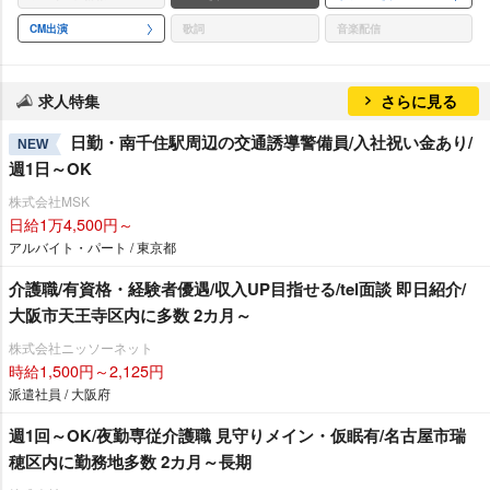
CM出演
歌詞
音楽配信
求人特集
さらに見る
日勤・南千住駅周辺の交通誘導警備員/入社祝い金あり/
NEW
週1日～OK
株式会社MSK
日給1万4,500円～
アルバイト・パート / 東京都
介護職/有資格・経験者優遇/収入UP目指せる/tel面談 即日紹介/
大阪市天王寺区内に多数 2カ月～
株式会社ニッソーネット
時給1,500円～2,125円
派遣社員 / 大阪府
週1回～OK/夜勤専従介護職 見守りメイン・仮眠有/名古屋市瑞
穂区内に勤務地多数 2カ月～長期