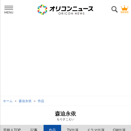
ホーム
森迫永依
作品
森迫永依
もりさこえい
芸能人TOP
記事
作品
TV出演
ドラマ出演
CM出演