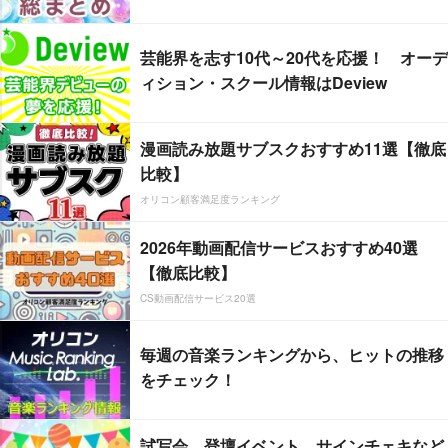
芸能界を志す10代～20代を応援！ オーデ
ィション・スクール情報はDeview
漫画読み放題サブスクおすすめ11選【徹底
比較】
オリコン顧客満足度ランキング
2026年動画配信サービスおすすめ40選
【徹底比較】
CS動画配信サービス20選
毎週の音楽ランキングから、ヒットの推移
をチェック！
試写会、登壇イベント、サインチェキなど