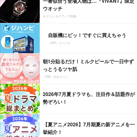
一番似合う登場人物は…『VIVANT』限定
ウオッチ
オリコンタイアップ特集
自販機にピッ！ですぐに買えちゃう
（PR）ジハンピ
朝1分貼るだけ！ミルクピールで一日中ず
っとうるツヤ肌
（PR）サボリーノ
2026年7月夏ドラマも、注目作＆話題作が
勢ぞろい！
【夏アニメ2026】7月期夏の新アニメを一
挙紹介！