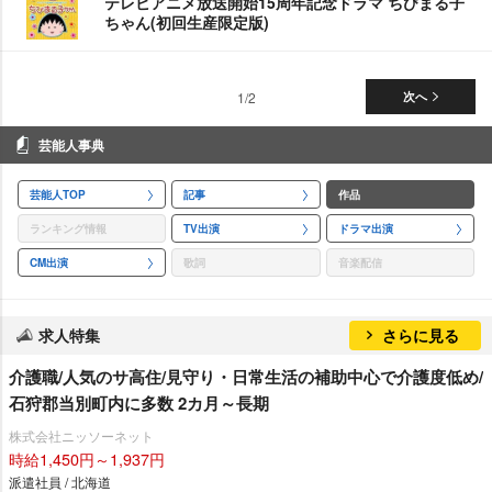
テレビアニメ放送開始15周年記念ドラマ ちびまる子
ちゃん(初回生産限定版)
1/2
次へ
芸能人事典
芸能人TOP
記事
作品
ランキング情報
TV出演
ドラマ出演
CM出演
歌詞
音楽配信
求人特集
さらに見る
介護職/人気のサ高住/見守り・日常生活の補助中心で介護度低め/
石狩郡当別町内に多数 2カ月～長期
株式会社ニッソーネット
時給1,450円～1,937円
派遣社員 / 北海道