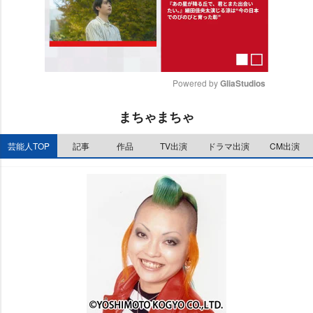
Powered by 
GliaStudios
M
まちゃまちゃ
u
t
芸能人TOP
記事
作品
TV出演
ドラマ出演
CM出演
e