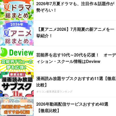
2026年7月夏ドラマも、注目作＆話題作が
勢ぞろい！
【夏アニメ2026】7月期夏の新アニメを一
挙紹介！
芸能界を志す10代～20代を応援！ オーデ
ィション・スクール情報はDeview
漫画読み放題サブスクおすすめ11選【徹底
比較】
オリコン顧客満足度ランキング
2026年動画配信サービスおすすめ40選
【徹底比較】