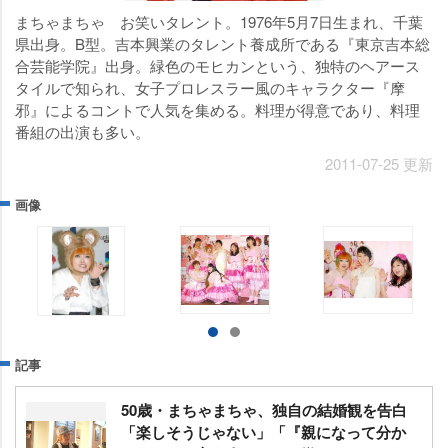
まちゃまちゃ お笑いタレント。1976年5月7日生まれ、千葉
県出身。B型。吉本興業のタレント養成所である『東京吉本総
合芸能学院』出身。緑色のモヒカンという、独特のヘアース
タイルで知られ、女子プロレスラー風のキャラクター『摩
邪』によるコントで人気を集める。料理が得意であり、料理
番組の出演も多い。
2011-07-25 更新
画像
記事
50歳・まちゃまちゃ、独自の結婚観を告白
「楽しそうじゃない」「『親になって分か