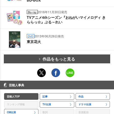
2016年11月30日発売
Blu-ray
TVアニメ4thシーズン『おねがいマイメロディ き
ららっ☆』ぶる～れい
2013年06月26日発売
DVD
東京花火
作品をもっと見る
芸能人事典
芸能人TOP
記事
作品
ランキング情報
TV出演
ドラマ出演
CM出演
歌詞
音楽配信