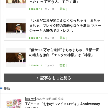
った』って言う人、すごく嫌」
｜芸能｜
2026-06-16
ニュース
「いまだに耳が聞こえなくなっちゃう」まちゃ
まちゃ、ブレイク時の過酷なロケを激白 マネー
ジャーとの関係でストレスも
｜芸能｜
2026-06-16
ニュース
“借金300万から逆転”まちゃまちゃ、生活一変
の過去を激白 『エンタの神様』は「神様」
｜芸能｜
2026-06-16
ニュース
記事をもっと見る
作品
2020年10月28日発売
Blu-ray
TVアニメ「おねがいマイメロディ」Anniversary
BD-BOX