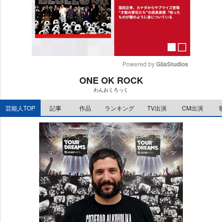
Powered by 
GliaStudios
ONE OK ROCK
M
わんおくろっく
u
t
芸能人TOP
記事
作品
ランキング
TV出演
CM出演
e