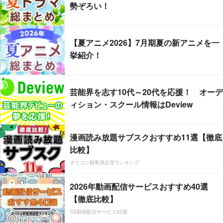
勢ぞろい！
【夏アニメ2026】7月期夏の新アニメを一
挙紹介！
芸能界を志す10代～20代を応援！ オーデ
ィション・スクール情報はDeview
漫画読み放題サブスクおすすめ11選【徹底
比較】
オリコン顧客満足度ランキング
2026年動画配信サービスおすすめ40選
【徹底比較】
CS動画配信サービス20選