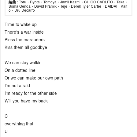
編曲 :
Toru・Ryota・Tomoya・Jamil Kazmi・CHICO CARLITO・Taka・
Soma Genda・David Pramik・Teje・Derek Tyler Carter・DAIDAI・Kait
o・Dru Decarro
Time to wake up
There's a war inside
Bless the marauders
Kiss them all goodbye
We can stay walkin
On a dotted line
Or we can make our own path
I'm not afraid
I'm ready for the other side
Will you have my back
C
everything that
U