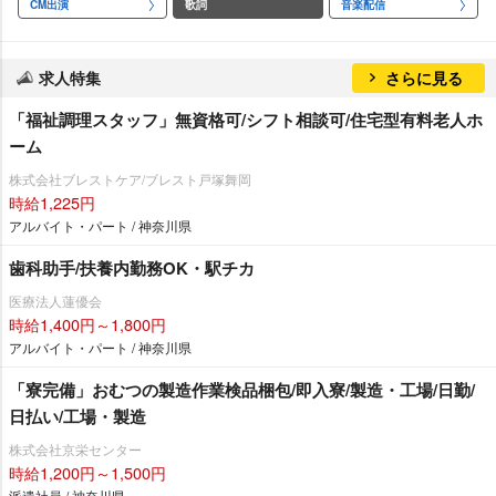
CM出演
歌詞
音楽配信
求人特集
さらに見る
「福祉調理スタッフ」無資格可/シフト相談可/住宅型有料老人ホ
ーム
株式会社ブレストケア/ブレスト戸塚舞岡
時給1,225円
アルバイト・パート / 神奈川県
歯科助手/扶養内勤務OK・駅チカ
医療法人蓮優会
時給1,400円～1,800円
アルバイト・パート / 神奈川県
「寮完備」おむつの製造作業検品梱包/即入寮/製造・工場/日勤/
日払い/工場・製造
株式会社京栄センター
時給1,200円～1,500円
派遣社員 / 神奈川県