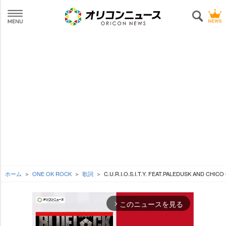
ホーム
ONE OK ROCK
歌詞
C.U.R.I.O.S.I.T.Y. FEAT.PALEDUSK AND CH
このニュースを見る
arrow_forward_ios