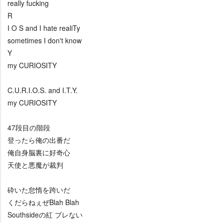
really fucking
R
I O S and I hate realiTy
sometimes I don't know
Y
my CURIOSITY
C.U.R.I.O.S. and I.T.Y.
my CURIOSITY
47段目の階段
登ったら俺の出番だ
俺自身脳裏に好奇心
天使と悪魔が裁判
砕いた怠惰を跨いだ
くだらねぇぜBlah Blah
Southsideの紅 ブレない