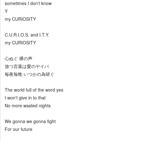
sometimes I don't know
Y
my CURIOSITY
C.U.R.I.O.S. and I.T.Y.
my CURIOSITY
心ぬぐ 裸の声
放つ言葉は愛のヤイバ
毎夜毎晩 いつかの為研ぐ
The world full of the word yes
I won't give in to that
No more wasted nights
We gonna we gonna fight
For our future