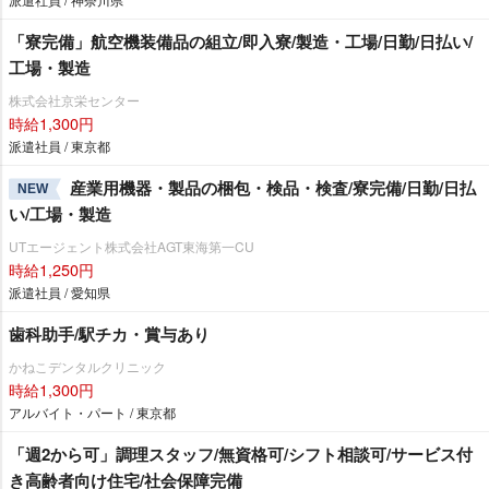
「寮完備」航空機装備品の組立/即入寮/製造・工場/日勤/日払い/
工場・製造
株式会社京栄センター
時給1,300円
派遣社員 / 東京都
産業用機器・製品の梱包・検品・検査/寮完備/日勤/日払
NEW
い/工場・製造
UTエージェント株式会社AGT東海第一CU
時給1,250円
派遣社員 / 愛知県
歯科助手/駅チカ・賞与あり
かねこデンタルクリニック
時給1,300円
アルバイト・パート / 東京都
「週2から可」調理スタッフ/無資格可/シフト相談可/サービス付
き高齢者向け住宅/社会保障完備