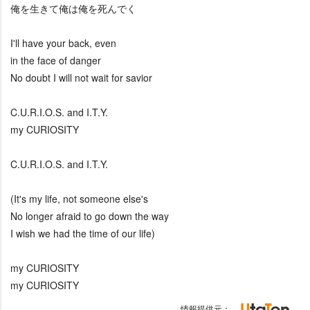
俺を生きて俺は俺を死んでく
I'll have your back, even
in the face of danger
No doubt I will not wait for savior
C.U.R.I.O.S. and I.T.Y.
my CURIOSITY
C.U.R.I.O.S. and I.T.Y.
(It's my life, not someone else's
No longer afraid to go down the way
I wish we had the time of our life)
my CURIOSITY
my CURIOSITY
情報提供元：