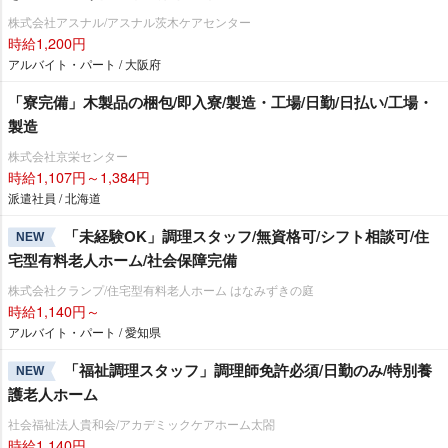
株式会社アスナル/アスナル茨木ケアセンター
時給1,200円
アルバイト・パート / 大阪府
「寮完備」木製品の梱包/即入寮/製造・工場/日勤/日払い/工場・
製造
株式会社京栄センター
時給1,107円～1,384円
派遣社員 / 北海道
「未経験OK」調理スタッフ/無資格可/シフト相談可/住
NEW
宅型有料老人ホーム/社会保障完備
株式会社クランプ/住宅型有料老人ホーム はなみずきの庭
時給1,140円～
アルバイト・パート / 愛知県
「福祉調理スタッフ」調理師免許必須/日勤のみ/特別養
NEW
護老人ホーム
社会福祉法人貴和会/アカデミックケアホーム太閤
時給1,140円