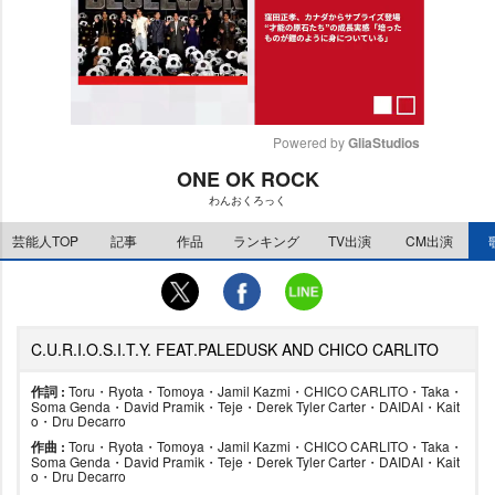
Powered by 
GliaStudios
ONE OK ROCK
M
わんおくろっく
u
t
芸能人TOP
記事
作品
ランキング
TV出演
CM出演
e
C.U.R.I.O.S.I.T.Y. FEAT.PALEDUSK AND CHICO CARLITO
作詞 :
Toru・Ryota・Tomoya・Jamil Kazmi・CHICO CARLITO・Taka・
Soma Genda・David Pramik・Teje・Derek Tyler Carter・DAIDAI・Kait
o・Dru Decarro
作曲 :
Toru・Ryota・Tomoya・Jamil Kazmi・CHICO CARLITO・Taka・
Soma Genda・David Pramik・Teje・Derek Tyler Carter・DAIDAI・Kait
o・Dru Decarro