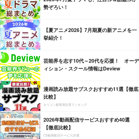
勢ぞろい！
【夏アニメ2026】7月期夏の新アニメを一
挙紹介！
芸能界を志す10代～20代を応援！ オーデ
ィション・スクール情報はDeview
漫画読み放題サブスクおすすめ11選【徹底
比較】
オリコン顧客満足度ランキング
2026年動画配信サービスおすすめ40選
【徹底比較】
CS動画配信サービス20選