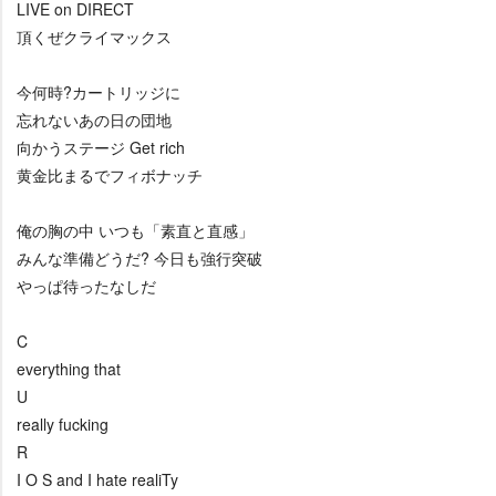
LIVE on DIRECT
頂くぜクライマックス
今何時?カートリッジに
忘れないあの日の団地
向かうステージ Get rich
黄金比まるでフィボナッチ
俺の胸の中 いつも「素直と直感」
みんな準備どうだ? 今日も強行突破
っぱ待ったなしだ
C
everything that
U
really fucking
R
I O S and I hate realiTy