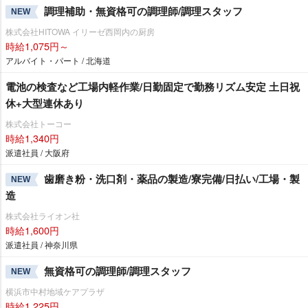
調理補助・無資格可の調理師/調理スタッフ
NEW
株式会社HITOWA イリーゼ西岡内の厨房
時給1,075円～
アルバイト・パート / 北海道
電池の検査など工場内軽作業/日勤固定で勤務リズム安定 土日祝
休+大型連休あり
株式会社トーコー
時給1,340円
派遣社員 / 大阪府
歯磨き粉・洗口剤・薬品の製造/寮完備/日払い/工場・製
NEW
造
株式会社ライオン社
時給1,600円
派遣社員 / 神奈川県
無資格可の調理師/調理スタッフ
NEW
横浜市中村地域ケアプラザ
時給1,225円