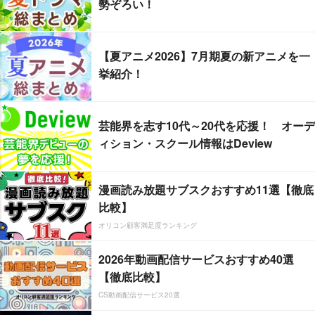
勢ぞろい！
【夏アニメ2026】7月期夏の新アニメを一
挙紹介！
芸能界を志す10代～20代を応援！ オーデ
ィション・スクール情報はDeview
漫画読み放題サブスクおすすめ11選【徹底
比較】
オリコン顧客満足度ランキング
2026年動画配信サービスおすすめ40選
【徹底比較】
CS動画配信サービス20選