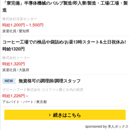
「寮完備」半導体機械のバルブ製造/即入寮/製造・工場/工場・製
造
株式会社京栄センター
時給1,200円～1,500円
派遣社員 / 愛知県
コーヒー工場での検品や袋詰め/お昼13時スタート&土日祝休み!
時給1320円
株式会社トーコー
時給1,320円
派遣社員 / 大阪府
無資格可の調理師/調理スタッフ
NEW
グリーンフード株式会社 ココファン勝どき内の厨房
時給1,226円～
アルバイト・パート / 東京都
続きはこちら
sponsored by 求人ボックス