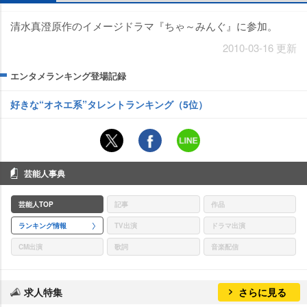
清水真澄原作のイメージドラマ『ちゃ～みんぐ』に参加。
2010-03-16 更新
エンタメランキング登場記録
好きな“オネエ系”タレントランキング（5位）
芸能人事典
芸能人TOP
記事
作品
ランキング情報
TV出演
ドラマ出演
CM出演
歌詞
音楽配信
求人特集
さらに見る