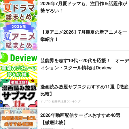
2026年7月夏ドラマも、注目作＆話題作が
勢ぞろい！
【夏アニメ2026】7月期夏の新アニメを一
挙紹介！
芸能界を志す10代～20代を応援！ オーデ
ィション・スクール情報はDeview
漫画読み放題サブスクおすすめ11選【徹底
比較】
オリコン顧客満足度ランキング
2026年動画配信サービスおすすめ40選
【徹底比較】