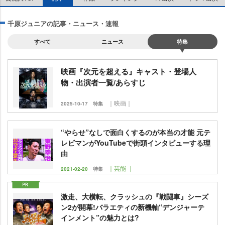
千原ジュニアの記事・ニュース・速報
すべて
ニュース
特集
映画『次元を超える』キャスト・登場人
物・出演者一覧/あらすじ
｜映画｜
2025-10-17
特集
“やらせ”なしで面白くするのが本当の才能 元テ
レビマンがYouTubeで街頭インタビューする理
由
｜芸能 ｜
2021-02-20
特集
激走、大横転、クラッシュの『戦闘車』シーズ
ン2が開幕!バラエティの新機軸“デンジャーテ
インメント”の魅力とは?