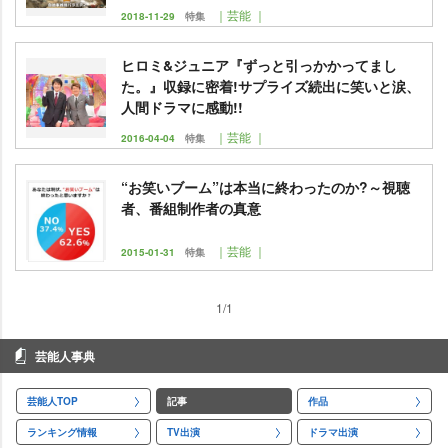
｜芸能 ｜
2018-11-29
特集
ヒロミ&ジュニア『ずっと引っかかってまし
た。』収録に密着!サプライズ続出に笑いと涙、
人間ドラマに感動!!
｜芸能 ｜
2016-04-04
特集
“お笑いブーム”は本当に終わったのか?～視聴
者、番組制作者の真意
｜芸能 ｜
2015-01-31
特集
1/1
芸能人事典
芸能人TOP
記事
作品
ランキング情報
TV出演
ドラマ出演