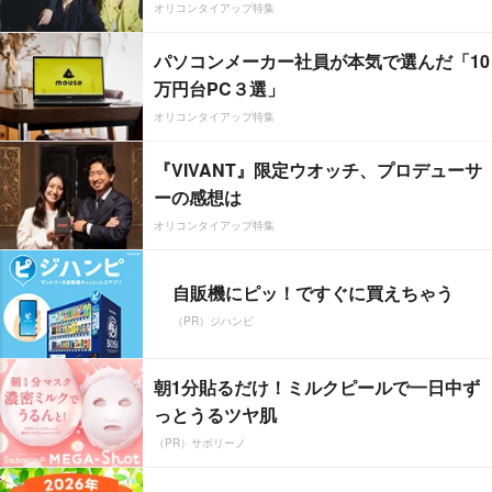
オリコンタイアップ特集
パソコンメーカー社員が本気で選んだ「10
万円台PC３選」
オリコンタイアップ特集
『VIVANT』限定ウオッチ、プロデューサ
ーの感想は
オリコンタイアップ特集
自販機にピッ！ですぐに買えちゃう
（PR）ジハンピ
朝1分貼るだけ！ミルクピールで一日中ず
っとうるツヤ肌
（PR）サボリーノ