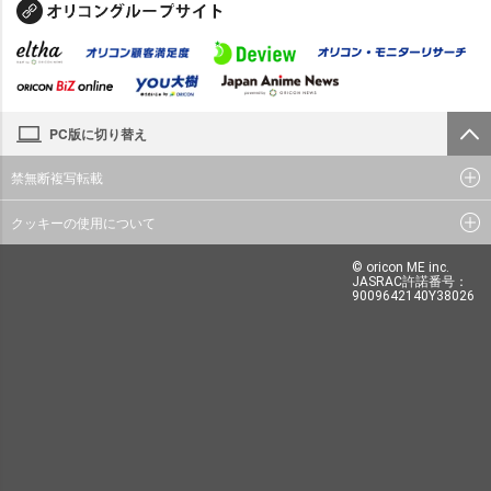
PC版に切り替え
禁無断複写転載
クッキーの使用について
© oricon ME inc.
JASRAC許諾番号：
9009642140Y38026