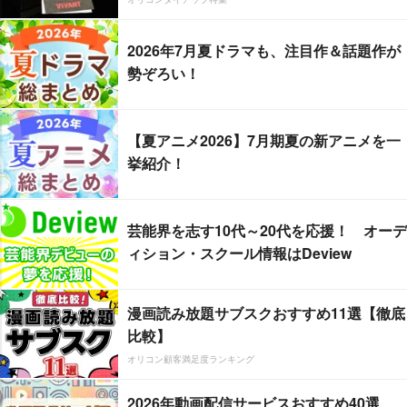
2026年7月夏ドラマも、注目作＆話題作が
勢ぞろい！
【夏アニメ2026】7月期夏の新アニメを一
挙紹介！
芸能界を志す10代～20代を応援！ オーデ
ィション・スクール情報はDeview
漫画読み放題サブスクおすすめ11選【徹底
比較】
オリコン顧客満足度ランキング
2026年動画配信サービスおすすめ40選