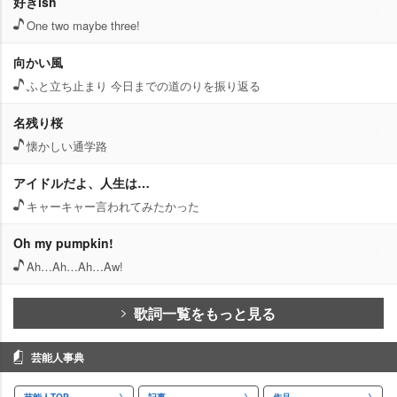
好きish
One two maybe three!
向かい風
ふと立ち止まり 今日までの道のりを振り返る
名残り桜
懐かしい通学路
アイドルだよ、人生は…
キャーキャー言われてみたかった
Oh my pumpkin!
Ah…Ah…Ah…Aw!
歌詞一覧をもっと見る
芸能人事典
芸能人TOP
記事
作品