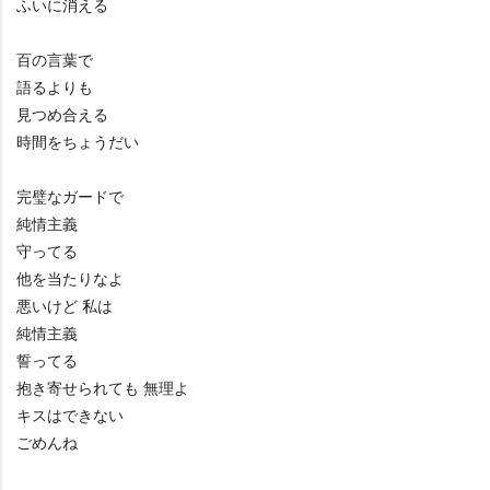
ふいに消える
百の言葉で
語るよりも
見つめ合える
時間をちょうだい
完璧なガードで
純情主義
守ってる
他を当たりなよ
悪いけど 私は
純情主義
誓ってる
抱き寄せられても 無理よ
キスはできない
ごめんね