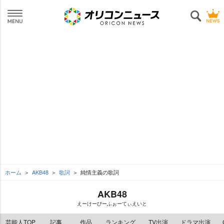
ホーム
AKB48
歌詞
純情主義の歌詞
AKB48
えーけーびーふぉーてぃえいと
芸能人TOP
記事
作品
ランキング
TV出演
ドラマ出演