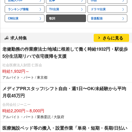
ランキング情報
TV出演
ドラマ出演
CM出演
歌詞
音楽配信
求人特集
さらに見る
老健勤務の作業療法士/地域に根差して働く時給1932円・駅徒歩
5分生活期リハで在宅復帰を支援
社会医療法人財団 仁医会
時給1,932円～
アルバイト・パート / 東京都
メディアPRスタッフ/シフト自由・週1日〜OK/未経験から平均
月収45万円
合同会社ジーニー
時給2,200円～8,000円
アルバイト・パート / 業務委託 / 大阪府
医療施設ベッド等の搬入・設置作業「単発・短期・長期/日払い