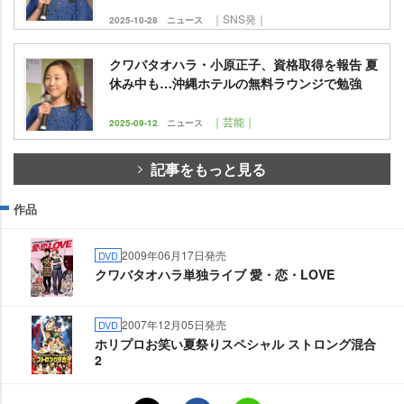
｜SNS発｜
2025-10-28
ニュース
クワバタオハラ・小原正子、資格取得を報告 夏
休み中も…沖縄ホテルの無料ラウンジで勉強
｜芸能｜
2025-09-12
ニュース
記事をもっと見る
作品
2009年06月17日発売
DVD
クワバタオハラ単独ライブ 愛・恋・LOVE
2007年12月05日発売
DVD
ホリプロお笑い夏祭りスペシャル ストロング混合
2