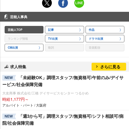
芸能人事典
芸能人TOP
記事
作品
ランキング情報
TV出演
ドラマ出演
CM出演
歌詞
音楽配信
求人特集
さらに見る
「未経験OK」調理スタッフ/無資格可/午前のみ/デイサ
NEW
ービス/社会保障完備
大友商事 株式会社/三橋 デイサービスセンター つるかめ
時給1,177円～
アルバイト・パート / 大阪府
「週3から可」調理スタッフ/無資格可/シフト相談可/病
NEW
院/社会保障完備