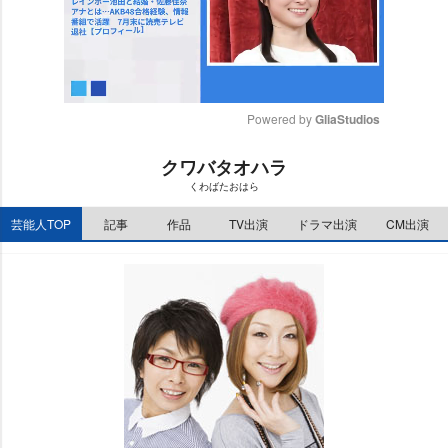
Powered by 
GliaStudios
M
クワバタオハラ
u
くわばたおはら
t
e
芸能人TOP
記事
作品
TV出演
ドラマ出演
CM出演