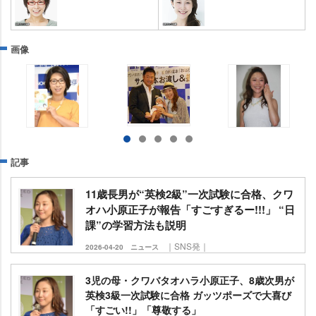
画像
記事
11歳長男が“英検2級”一次試験に合格、クワ
オハ小原正子が報告「すごすぎるー!!!」 “日
課”の学習方法も説明
｜SNS発｜
2026-04-20
ニュース
3児の母・クワバタオハラ小原正子、8歳次男が
英検3級一次試験に合格 ガッツポーズで大喜び
「すごい!!」「尊敬する」