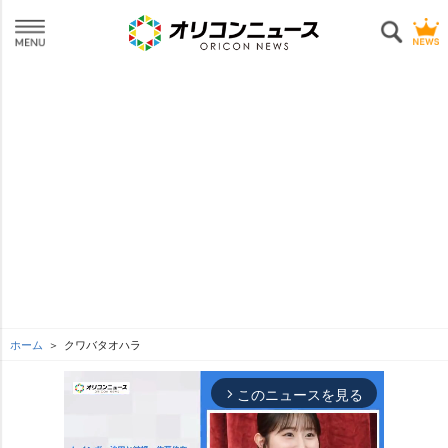
ホーム
クワバタオハラ
このニュースを見る
arrow_forward_ios