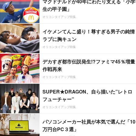
マクドナルドが40年にわたり支える「小学
生の甲子園」
オリコンタイアップ特集
イケメンてんこ盛り！尊すぎる男子の純情
ラブに胸キュン
オリコンタイアップ特集
デカすぎ都市伝説発生!?ファミマ45％増量
作戦再来
オリコンタイアップ特集
SUPER★DRAGON、自ら描いた”レトロ
フューチャー”
オリコンタイアップ特集
パソコンメーカー社員が本気で選んだ「10
万円台PC３選」