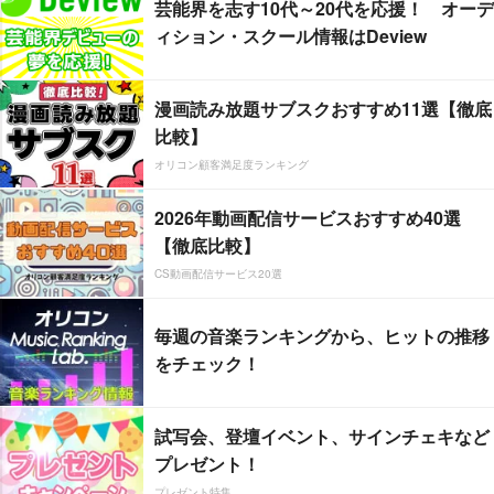
芸能界を志す10代～20代を応援！ オーデ
ィション・スクール情報はDeview
漫画読み放題サブスクおすすめ11選【徹底
比較】
オリコン顧客満足度ランキング
2026年動画配信サービスおすすめ40選
【徹底比較】
CS動画配信サービス20選
毎週の音楽ランキングから、ヒットの推移
をチェック！
試写会、登壇イベント、サインチェキなど
プレゼント！
プレゼント特集