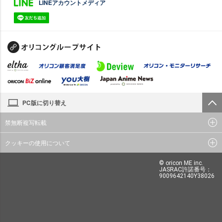
LINEアカウントメディア
PC版に切り替え
禁無断複写転載
クッキーの使用について
© oricon ME inc.
JASRAC許諾番号：
9009642140Y38026