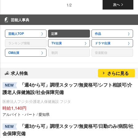
1/2
次へ
芸能人事典
芸能人TOP
記事
作品
ランキング情報
TV出演
ドラマ出演
CM出演
歌詞
音楽配信
求人特集
さらに見る
「週4から可」調理スタッフ/無資格可/シフト相談可/介
NEW
護老人保健施設/社会保障完備
医療法人フジタ/介護老人保健施設 フジタ
時給1,140円
アルバイト・パート / 愛知県
「週3から可」調理スタッフ/無資格可/日勤のみ/病院/社
NEW
会保障完備