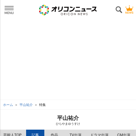
ホーム
平山祐介
特集
平山祐介
ひらやまゆうすけ
芸能人TOP
記事
作品
TV出演
ドラマ出演
CM出演