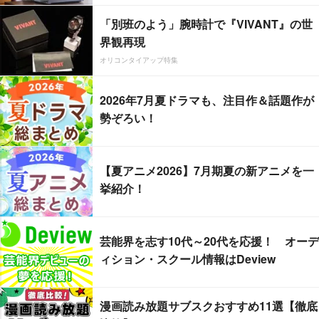
「別班のよう」腕時計で『VIVANT』の世
界観再現
オリコンタイアップ特集
2026年7月夏ドラマも、注目作＆話題作が
勢ぞろい！
【夏アニメ2026】7月期夏の新アニメを一
挙紹介！
芸能界を志す10代～20代を応援！ オーデ
ィション・スクール情報はDeview
漫画読み放題サブスクおすすめ11選【徹底