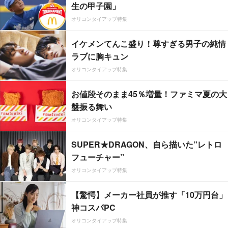
生の甲子園」
オリコンタイアップ特集
イケメンてんこ盛り！尊すぎる男子の純情
ラブに胸キュン
オリコンタイアップ特集
お値段そのまま45％増量！ファミマ夏の大
盤振る舞い
オリコンタイアップ特集
SUPER★DRAGON、自ら描いた”レトロ
フューチャー”
オリコンタイアップ特集
【驚愕】メーカー社員が推す「10万円台」
神コスパPC
オリコンタイアップ特集