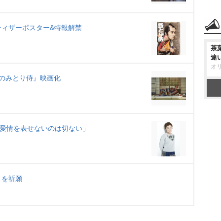
ティザーポスター&特報解禁
茶
違
オ
『のみとり侍』映画化
「愛情を表せないのは切ない」
トを祈願