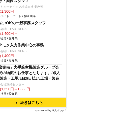
浄・滅菌スタッフ
キューセイモア株式会社 業務部
1,300円
バイト・パート / 神奈川県
払いOKの一般事務スタッフ
会社I・PARTNERS
1,400円～
社員 / 愛知県
クモク入力作業中心の事務
会社I・PARTNERS
1,400円～
社員 / 愛知県
寮完備」大手航空機製造グループ会
での物流のお仕事となります。/即入
/製造・工場/日勤/日払い/工場・製造
式会社京栄センター
1,350円～1,688円
社員 / 愛知県
続きはこちら
sponsored by 求人ボックス