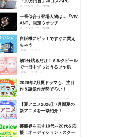
「10万円台」神コスパPC
オリコンタイアップ特集
一番似合う登場人物は…『VIV
ANT』限定ウオッチ
オリコンタイアップ特集
自販機にピッ！ですぐに買え
ちゃう
（PR）ジハンピ
朝1分貼るだけ！ミルクピール
で一日中ずっとうるツヤ肌
（PR）サボリーノ
2026年7月夏ドラマも、注目
作＆話題作が勢ぞろい！
【夏アニメ2026】7月期夏の
新アニメを一挙紹介！
芸能界を志す10代～20代を応
援！オーディション・スクー