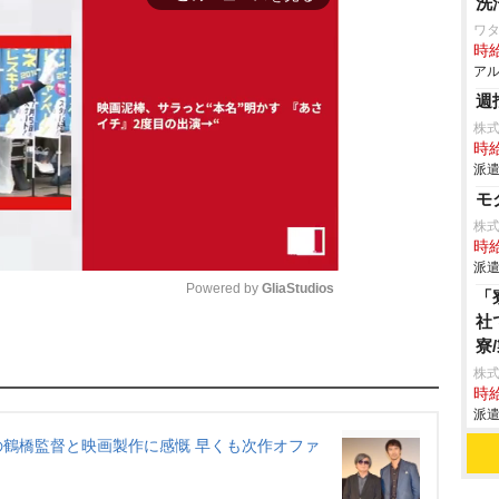
洗
ワタ
時給
アル
週
株式
時給
派遣
モ
株式
時給
派遣
Powered by 
GliaStudios
「
社
寮
M
株
u
時給
t
派遣
e
鶴橋監督と映画製作に感慨 早くも次作オファ