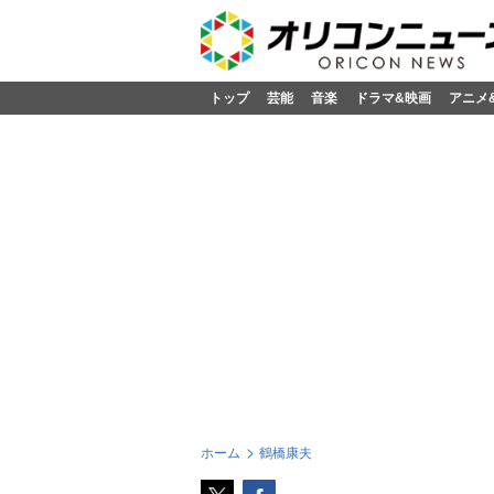
トップ
芸能
音楽
ドラマ&映画
アニメ
ホーム
鶴橋康夫