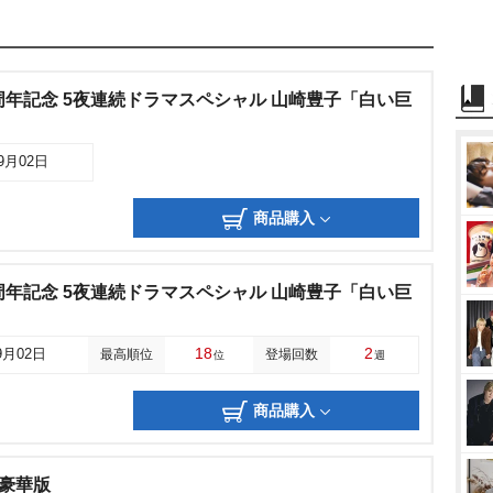
周年記念 5夜連続ドラマスペシャル 山崎豊子「白い巨
09月02日
商品購入
周年記念 5夜連続ドラマスペシャル 山崎豊子「白い巨
18
2
9月02日
最高順位
登場回数
位
週
商品購入
y豪華版