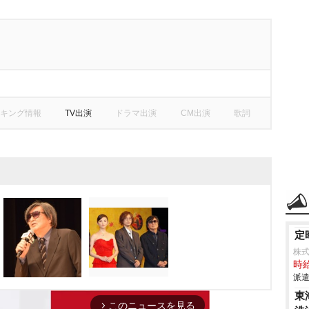
キング情報
TV出演
ドラマ出演
CM出演
歌詞
定
株式
時給
派遣
東
このニュースを見る
arrow_forward_ios