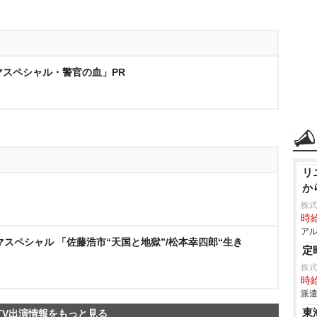
マスペシャル・警官の血」PR
リ
か
株
時給
アル
スペシャル 「佐藤浩市“天国と地獄”/松本幸四郎“生き
定
株式
時給
派遣
東
TV出演情報をもっと見る