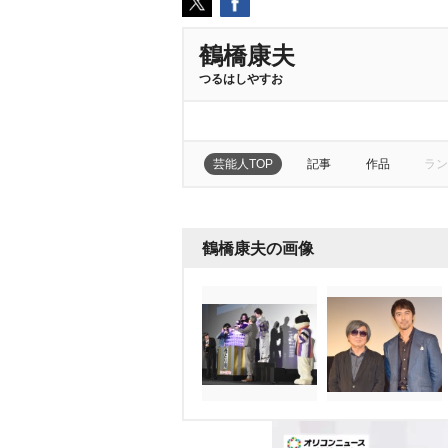
鶴橋康夫
つるはしやすお
芸能人TOP
記事
作品
ラン
鶴橋康夫の画像