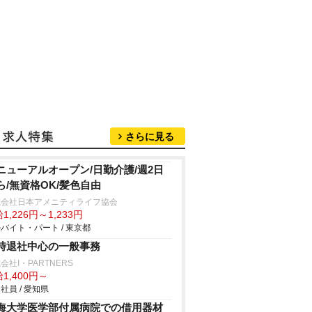
さらに見る
ニューアルオープン/日勤介護/週2日
ら/無資格OK/髪色自由
式会社日本アメニティライフ協会
1,226円～1,233円
バイト・パート / 東京都
時退社中心の一般事務
会社I・PARTNERS
1,400円～
社員 / 愛知県
海大学医学部付属病院での借用器材